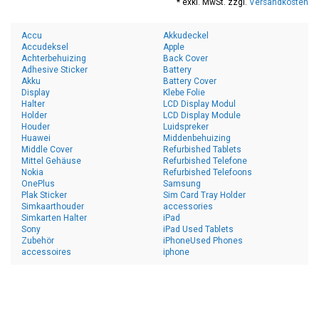
* exkl. MwSt. zzgl.
Versandkosten
Accu
Akkudeckel
Accudeksel
Apple
Achterbehuizing
Back Cover
Adhesive Sticker
Battery
Akku
Battery Cover
Display
Klebe Folie
Halter
LCD Display Modul
Holder
LCD Display Module
Houder
Luidspreker
Huawei
Middenbehuizing
Middle Cover
Refurbished Tablets
Mittel Gehäuse
Refurbished Telefone
Nokia
Refurbished Telefoons
OnePlus
Samsung
Plak Sticker
Sim Card Tray Holder
Simkaarthouder
accessories
Simkarten Halter
iPad
Sony
iPad Used Tablets
Zubehör
iPhoneUsed Phones
accessoires
iphone