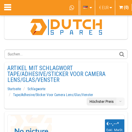
(0)
€
EUR
ARTIKEL MIT SCHLAGWORT
TAPE/ADHESIVE/STICKER VOOR CAMERA
LENS/GLAS/VENSTER
Startseite
Schlagworte
Tape/Adhesive/Sticker Voor Camera Lens/Glas/Venster
Höchster Preis
€--,--
*
Exkl. MwSt.