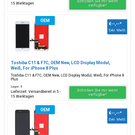
Schicken Sie mir wenn
15 Werktagen
verfügbar!
OEM
€--,--
*
Exkl. MwSt.
Toshiba C11 & F7C, OEM New, LCD Display Modul,
Weiß, For iPhone 8 Plus
Toshiba C11 & F7C, OEM New, LCD Display Modul, Weiß, For iPhone 8
Plus
Lager: 0
Schicken Sie mir wenn
Lieferzeit: Versandbereit in 5 -
verfügbar!
15 Werktagen
OEM
€--,--
*
Exkl. MwSt.