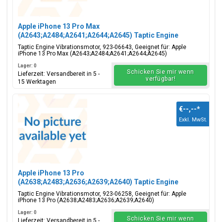
Apple iPhone 13 Pro Max
(A2643;A2484;A2641;A2644;A2645) Taptic Engine
Vibrationsmotor, 923-06643
Taptic Engine Vibrationsmotor, 923-06643, Geeignet für: Apple
iPhone 13 Pro Max (A2643;A2484;A2641;A2644;A2645)
Lager: 0
Schicken Sie mir wenn
Lieferzeit: Versandbereit in 5 -
verfügbar!
15 Werktagen
€--,--
*
Exkl. MwSt.
Apple iPhone 13 Pro
(A2638;A2483;A2636;A2639;A2640) Taptic Engine
Vibrationsmotor, 923-06258
Taptic Engine Vibrationsmotor, 923-06258, Geeignet für: Apple
iPhone 13 Pro (A2638;A2483;A2636;A2639;A2640)
Lager: 0
Schicken Sie mir wenn
Lieferzeit: Versandbereit in 5 -