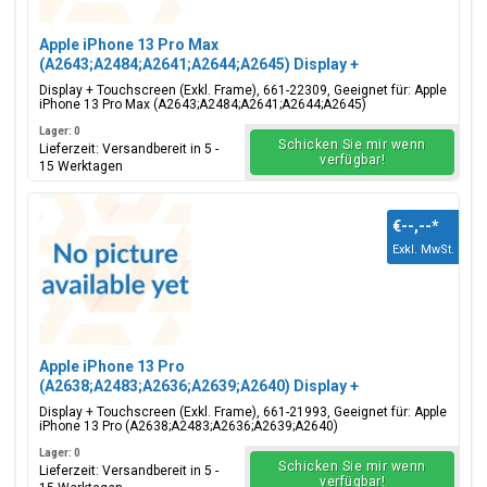
Apple iPhone 13 Pro Max
(A2643;A2484;A2641;A2644;A2645) Display +
Touchscreen (Exkl. Frame), 661-22309
Display + Touchscreen (Exkl. Frame), 661-22309, Geeignet für: Apple
iPhone 13 Pro Max (A2643;A2484;A2641;A2644;A2645)
Lager: 0
Schicken Sie mir wenn
Lieferzeit: Versandbereit in 5 -
verfügbar!
15 Werktagen
€--,--
*
Exkl. MwSt.
Apple iPhone 13 Pro
(A2638;A2483;A2636;A2639;A2640) Display +
Touchscreen (Exkl. Frame), 661-21993
Display + Touchscreen (Exkl. Frame), 661-21993, Geeignet für: Apple
iPhone 13 Pro (A2638;A2483;A2636;A2639;A2640)
Lager: 0
Schicken Sie mir wenn
Lieferzeit: Versandbereit in 5 -
verfügbar!