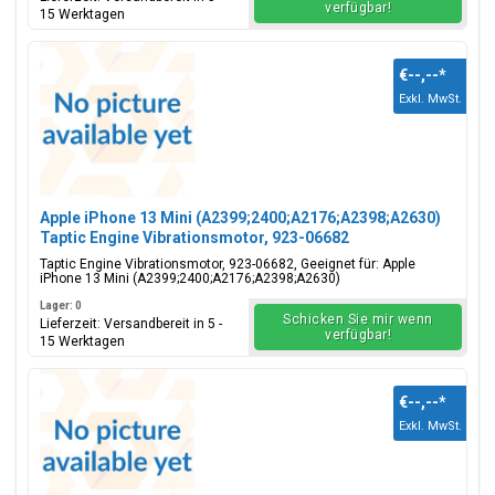
verfügbar!
15 Werktagen
€--,--
*
Exkl. MwSt.
Apple iPhone 13 Mini (A2399;2400;A2176;A2398;A2630)
Taptic Engine Vibrationsmotor, 923-06682
Taptic Engine Vibrationsmotor, 923-06682, Geeignet für: Apple
iPhone 13 Mini (A2399;2400;A2176;A2398;A2630)
Lager: 0
Schicken Sie mir wenn
Lieferzeit: Versandbereit in 5 -
verfügbar!
15 Werktagen
€--,--
*
Exkl. MwSt.