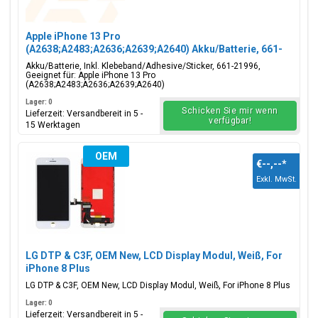
Apple iPhone 13 Pro
(A2638;A2483;A2636;A2639;A2640) Akku/Batterie, 661-
21996
Akku/Batterie, Inkl. Klebeband/Adhesive/Sticker, 661-21996,
Geeignet für: Apple iPhone 13 Pro
(A2638;A2483;A2636;A2639;A2640)
Lager: 0
Schicken Sie mir wenn
Lieferzeit: Versandbereit in 5 -
verfügbar!
15 Werktagen
OEM
€--,--
*
Exkl. MwSt.
LG DTP & C3F, OEM New, LCD Display Modul, Weiß, For
iPhone 8 Plus
LG DTP & C3F, OEM New, LCD Display Modul, Weiß, For iPhone 8 Plus
Lager: 0
Lieferzeit: Versandbereit in 5 -