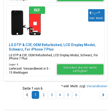
REF
€--,--
*
Exkl. MwSt.
LG DTP & C3F, OEM Refurbished, LCD Display Modul,
Schwarz, For iPhone 7 Plus
LG DTP & C3F, OEM Refurbished, LCD Display Modul, Schwarz, For
iPhone 7 Plus
Lager: 0
Schicken Sie mir wenn
Lieferzeit: Versandbereit in 5 -
verfügbar!
15 Werktagen
* exkl. MwSt. zzgl.
Versandkosten
Seite 1 von 6
1
2
3
4
5
6