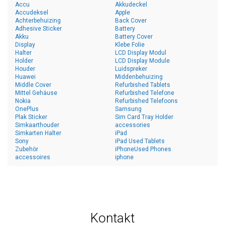
Accu
Akkudeckel
Accudeksel
Apple
Achterbehuizing
Back Cover
Adhesive Sticker
Battery
Akku
Battery Cover
Display
Klebe Folie
Halter
LCD Display Modul
Holder
LCD Display Module
Houder
Luidspreker
Huawei
Middenbehuizing
Middle Cover
Refurbished Tablets
Mittel Gehäuse
Refurbished Telefone
Nokia
Refurbished Telefoons
OnePlus
Samsung
Plak Sticker
Sim Card Tray Holder
Simkaarthouder
accessories
Simkarten Halter
iPad
Sony
iPad Used Tablets
Zubehör
iPhoneUsed Phones
accessoires
iphone
Kontakt