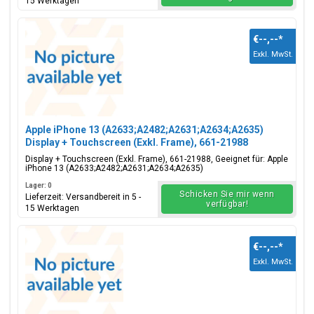
15 Werktagen
€--,--
*
Exkl. MwSt.
Apple iPhone 13 (A2633;A2482;A2631;A2634;A2635)
Display + Touchscreen (Exkl. Frame), 661-21988
Display + Touchscreen (Exkl. Frame), 661-21988, Geeignet für: Apple
iPhone 13 (A2633;A2482;A2631;A2634;A2635)
Lager: 0
Schicken Sie mir wenn
Lieferzeit: Versandbereit in 5 -
verfügbar!
15 Werktagen
€--,--
*
Exkl. MwSt.