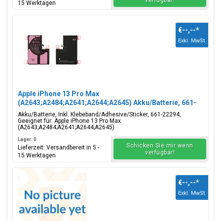
verfügbar!
15 Werktagen
€--,--
*
Exkl. MwSt.
Apple iPhone 13 Pro Max
(A2643;A2484;A2641;A2644;A2645) Akku/Batterie, 661-
22294
Akku/Batterie, Inkl. Klebeband/Adhesive/Sticker, 661-22294,
Geeignet für: Apple iPhone 13 Pro Max
(A2643;A2484;A2641;A2644;A2645)
Lager: 0
Schicken Sie mir wenn
Lieferzeit: Versandbereit in 5 -
verfügbar!
15 Werktagen
€--,--
*
Exkl. MwSt.