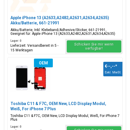
Apple iPhone 13 (A2633;A2482;A2631;A2634;A2635)
Akku/Batterie, 661-21991
Akku/Batterie, Inkl. Klebeband/Adhesive/Sticker, 661-21991,
Geeignet für: Apple iPhone 13 (A2633;A2482;A2631;A2634;A2635)
Lager: 0
Schicken Sie mir wenn
Lieferzeit: Versandbereit in 5 -
verfügbar!
15 Werktagen
OEM
€--,--
*
Exkl. MwSt.
Toshiba C11 & F7C, OEM New, LCD Display Modul,
Weiß, For iPhone 7 Plus
Toshiba C11 & F7C, OEM New, LCD Display Modul, Weiß, For iPhone 7
Plus
Lager: 0