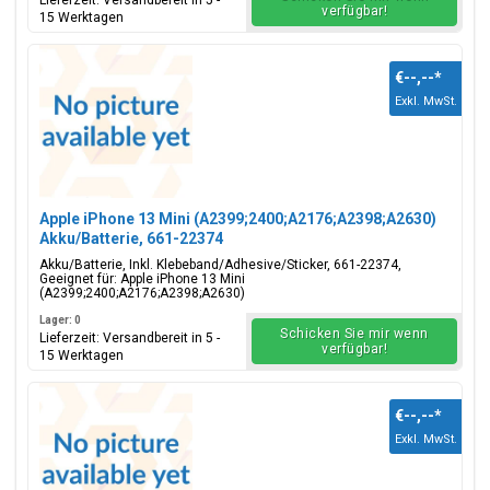
Lieferzeit: Versandbereit in 5 -
verfügbar!
15 Werktagen
€--,--
*
Exkl. MwSt.
Apple iPhone 13 Mini (A2399;2400;A2176;A2398;A2630)
Akku/Batterie, 661-22374
Akku/Batterie, Inkl. Klebeband/Adhesive/Sticker, 661-22374,
Geeignet für: Apple iPhone 13 Mini
(A2399;2400;A2176;A2398;A2630)
Lager: 0
Schicken Sie mir wenn
Lieferzeit: Versandbereit in 5 -
verfügbar!
15 Werktagen
€--,--
*
Exkl. MwSt.