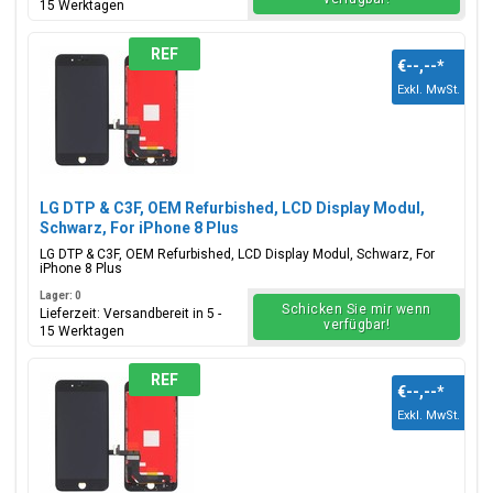
15 Werktagen
REF
€--,--
*
Exkl. MwSt.
LG DTP & C3F, OEM Refurbished, LCD Display Modul,
Schwarz, For iPhone 8 Plus
LG DTP & C3F, OEM Refurbished, LCD Display Modul, Schwarz, For
iPhone 8 Plus
Lager: 0
Schicken Sie mir wenn
Lieferzeit: Versandbereit in 5 -
verfügbar!
15 Werktagen
REF
€--,--
*
Exkl. MwSt.