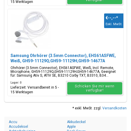
verfügbar!
15 Werktagen
€--,--
*
Exkl. MwSt.
Samsung Ohrhörer (3.5mm Connector), EHS61ASFWE,
Weiß, GH59-11129Q;GH59-11129H;GH59-14677A
Ohrhörer (3.5mm Connector), EHS61ASFWE, Weiß, Incl. Remote,
Microphone, GH59-11129Q;GH59-11129H;GH59-14677A, Geeignet
für: Samsung Ativ S, ATIV SE, B3210 Corby TXT, B3310, B34...
Lager: 0
Schicken Sie mir wenn
Lieferzeit: Versandbereit in 5 -
verfügbar!
15 Werktagen
* exkl. MwSt. zzgl.
Versandkosten
Accu
Akkudeckel
Accudeksel
Apple