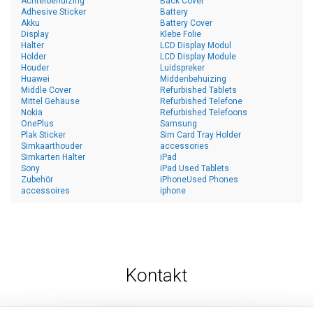
Achterbehuizing
Back Cover
Adhesive Sticker
Battery
Akku
Battery Cover
Display
Klebe Folie
Halter
LCD Display Modul
Holder
LCD Display Module
Houder
Luidspreker
Huawei
Middenbehuizing
Middle Cover
Refurbished Tablets
Mittel Gehäuse
Refurbished Telefone
Nokia
Refurbished Telefoons
OnePlus
Samsung
Plak Sticker
Sim Card Tray Holder
Simkaarthouder
accessories
Simkarten Halter
iPad
Sony
iPad Used Tablets
Zubehör
iPhoneUsed Phones
accessoires
iphone
Kontakt