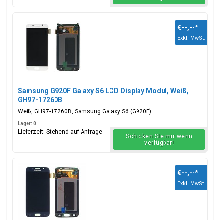
€--,--
*
Exkl. MwSt.
Samsung G920F Galaxy S6 LCD Display Modul, Weiß,
GH97-17260B
Weiß, GH97-17260B, Samsung Galaxy S6 (G920F)
Lager: 0
Lieferzeit: Stehend auf Anfrage
Schicken Sie mir wenn
verfügbar!
€--,--
*
Exkl. MwSt.