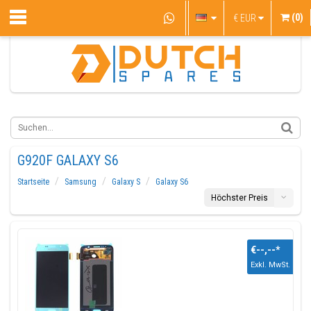
(0)
€
EUR
G920F GALAXY S6
Startseite
Samsung
Galaxy S
Galaxy S6
Höchster Preis
€--,--
*
Exkl. MwSt.