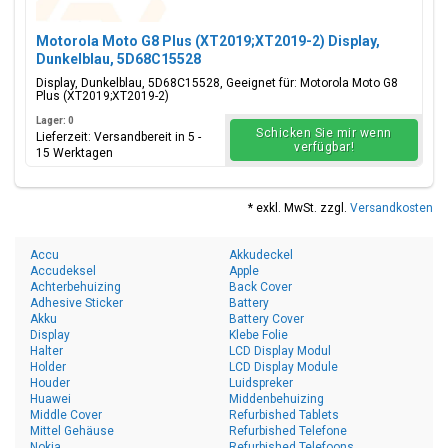
Motorola Moto G8 Plus (XT2019;XT2019-2) Display,
Dunkelblau, 5D68C15528
Display, Dunkelblau, 5D68C15528, Geeignet für: Motorola Moto G8
Plus (XT2019;XT2019-2)
Lager: 0
Schicken Sie mir wenn
Lieferzeit: Versandbereit in 5 -
verfügbar!
15 Werktagen
* exkl. MwSt. zzgl.
Versandkosten
Accu
Akkudeckel
Accudeksel
Apple
Achterbehuizing
Back Cover
Adhesive Sticker
Battery
Akku
Battery Cover
Display
Klebe Folie
Halter
LCD Display Modul
Holder
LCD Display Module
Houder
Luidspreker
Huawei
Middenbehuizing
Middle Cover
Refurbished Tablets
Mittel Gehäuse
Refurbished Telefone
Nokia
Refurbished Telefoons