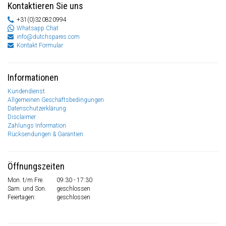
Kontaktieren Sie uns
+31(0)320820994
Whatsapp Chat
info@dutchspares.com
Kontakt Formular
Informationen
Kundendienst
Allgemeinen Geschäftsbedingungen
Datenschutzerklärung
Disclaimer
Zahlungs Information
Rücksendungen & Garantien
Öffnungszeiten
Mon. t/m Fre.
09:30 - 17:30
Sam. und Son.
geschlossen
Feiertagen:
geschlossen