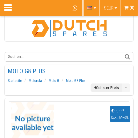
(0)
€
EUR
MOTO G8 PLUS
Startseite
Motorola
Moto G
Moto G8 Plus
Höchster Preis
€--,--
*
Exkl. MwSt.