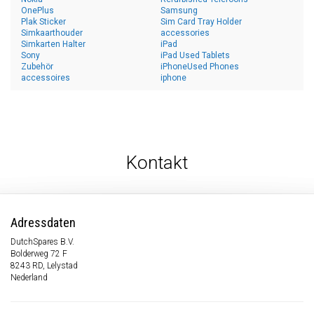
OnePlus
Samsung
Plak Sticker
Sim Card Tray Holder
Simkaarthouder
accessories
Simkarten Halter
iPad
Sony
iPad Used Tablets
Zubehör
iPhoneUsed Phones
accessoires
iphone
Kontakt
Adressdaten
DutchSpares B.V.
Bolderweg 72 F
8243 RD, Lelystad
Nederland