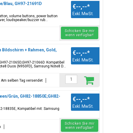
ue/Blau, GH97-21691D
€--,--
*
Exkl. MwSt.
utton, volume buttons, power button
ver, loudspeaker/buzzer rub...
Schicken Sie mir
wenn verfügbar!
 Bildschirm + Rahmen, Gold,
€--,--
*
Exkl. MwSt.
, GH97-21065D;GH97-21066D. Kompatibel
te8 Duos (N950FD), Samsung Note8 D...
t = Am selben Tag versendet
reen/Grün, GH82-18850E;GH82-
€--,--
*
Exkl. MwSt.
82-18835E, Kompatibel mit: Samsung
Schicken Sie mir
n
wenn verfügbar!