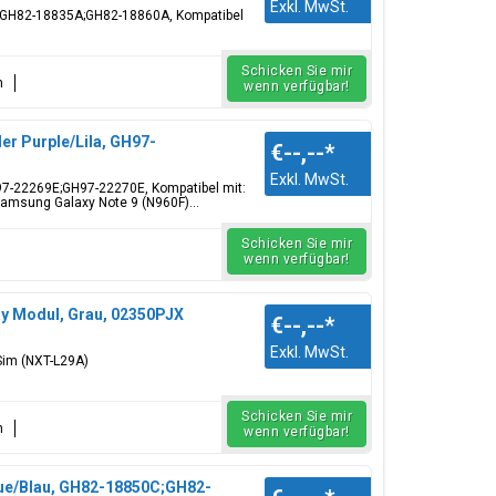
Exkl. MwSt.
;GH82-18835A;GH82-18860A, Kompatibel
Schicken Sie mir
n
wenn verfügbar!
er Purple/Lila, GH97-
€--,--
*
Exkl. MwSt.
GH97-22269E;GH97-22270E, Kompatibel mit:
amsung Galaxy Note 9 (N960F)...
Schicken Sie mir
wenn verfügbar!
ay Modul, Grau, 02350PJX
€--,--
*
Exkl. MwSt.
Sim (NXT-L29A)
Schicken Sie mir
n
wenn verfügbar!
lue/Blau, GH82-18850C;GH82-