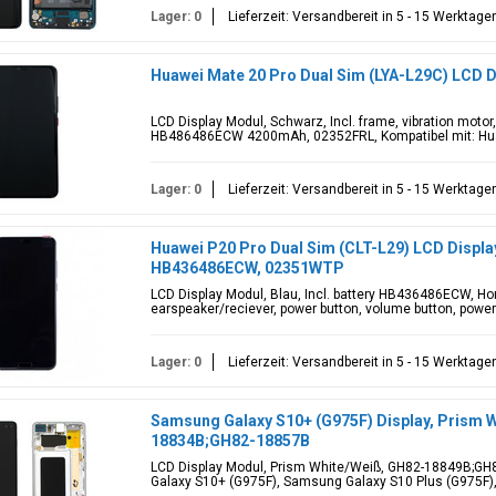
Lager: 0
Lieferzeit: Versandbereit in 5 - 15 Werktage
Huawei Mate 20 Pro Dual Sim (LYA-L29C) LCD 
LCD Display Modul, Schwarz, Incl. frame, vibration motor
HB486486ECW 4200mAh, 02352FRL, Kompatibel mit: Huaw
Lager: 0
Lieferzeit: Versandbereit in 5 - 15 Werktage
Huawei P20 Pro Dual Sim (CLT-L29) LCD Display 
HB436486ECW, 02351WTP
LCD Display Modul, Blau, Incl. battery HB436486ECW, Hom
earspeaker/reciever, power button, volume button, power b
Lager: 0
Lieferzeit: Versandbereit in 5 - 15 Werktage
Samsung Galaxy S10+ (G975F) Display, Prism 
18834B;GH82-18857B
LCD Display Modul, Prism White/Weiß, GH82-18849B;GH
Galaxy S10+ (G975F), Samsung Galaxy S10 Plus (G975F)