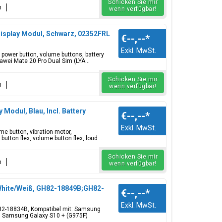
Schicken Sie mir
n
wenn verfügbar!
Display Modul, Schwarz, 02352FRL
€--,--
*
Exkl. MwSt.
, power button, volume buttons, battery
ei Mate 20 Pro Dual Sim (LYA...
Schicken Sie mir
n
wenn verfügbar!
Modul, Blau, Incl. Battery
€--,--
*
Exkl. MwSt.
e button, vibration motor,
utton flex, volume button flex, loud...
Schicken Sie mir
n
wenn verfügbar!
White/Weiß, GH82-18849B;GH82-
€--,--
*
Exkl. MwSt.
82-18834B, Kompatibel mit: Samsung
, Samsung Galaxy S10 + (G975F)