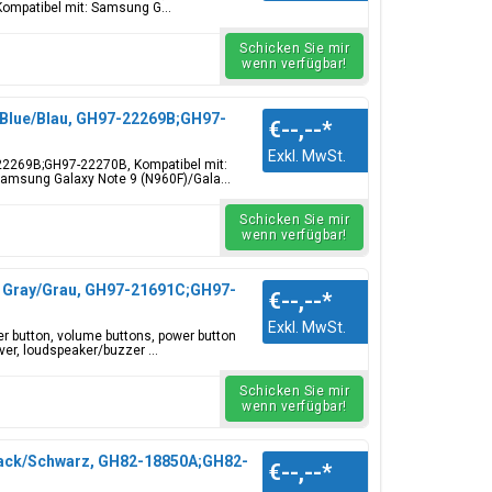
Kompatibel mit: Samsung G...
Schicken Sie mir
wenn verfügbar!
 Blue/Blau, GH97-22269B;GH97-
€--,--
*
Exkl. MwSt.
-22269B;GH97-22270B, Kompatibel mit:
amsung Galaxy Note 9 (N960F)/Gala...
Schicken Sie mir
wenn verfügbar!
m Gray/Grau, GH97-21691C;GH97-
€--,--
*
Exkl. MwSt.
er button, volume buttons, power button
ver, loudspeaker/buzzer ...
Schicken Sie mir
wenn verfügbar!
Black/Schwarz, GH82-18850A;GH82-
€--,--
*