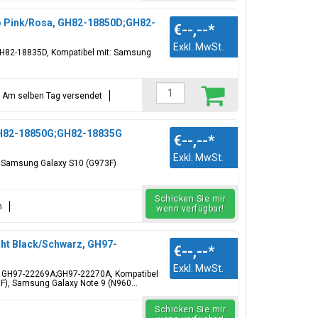
go Pink/Rosa, GH82-18850D;GH82-
€--,--
*
Exkl. MwSt.
GH82-18835D, Kompatibel mit: Samsung
t = Am selben Tag versendet
 GH82-18850G;GH82-18835G
€--,--
*
Exkl. MwSt.
t: Samsung Galaxy S10 (G973F)
Schicken Sie mir
n
wenn verfügbar!
ght Black/Schwarz, GH97-
€--,--
*
Exkl. MwSt.
e, GH97-22269A;GH97-22270A, Kompatibel
), Samsung Galaxy Note 9 (N960...
Schicken Sie mir