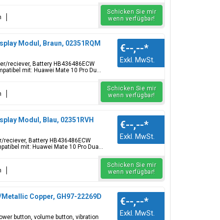
Schicken Sie mir
n
wenn verfügbar!
isplay Modul, Braun, 02351RQM
€--,--
*
Exkl. MwSt.
aker/reciever, Battery HB436486ECW
tibel mit: Huawei Mate 10 Pro Du...
Schicken Sie mir
n
wenn verfügbar!
splay Modul, Blau, 02351RVH
€--,--
*
Exkl. MwSt.
ker/reciever, Battery HB436486ECW
tibel mit: Huawei Mate 10 Pro Dua...
Schicken Sie mir
n
wenn verfügbar!
r/Metallic Copper, GH97-22269D
€--,--
*
Exkl. MwSt.
ower button, volume button, vibration