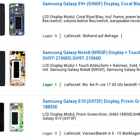
Samsung Galaxy S9+ (G965F) Display, Coral Bl
LCD Display Modul, Coral Blue/Blau, Incl. frame, power b
flex/switch, volume button flex/switch, earspeaker/recie
Lager: 0
Lieferzeit: Stehend auf Anfrage
Samsung Galaxy Note8 (N950F) Display + Touch
GH97-21065D;GH97-21066D
LCD Display Modul + Touch Bildschirm + Rahmen, Gold
mit: Samsung Galaxy Note8 (N950F), Samsung Galaxy No
Lager: 1
Lieferzeit: Mo. bis Fr. vor 17.00 Uhr bestell
Samsung Galaxy S10 (G973F) Display, Prism G
18835E
LCD Display Modul, Prism Green/Grün, GH82-18850E;GH
Galaxy S10 (G973F)
Lager: 0
Lieferzeit: Versandbereit in 5 - 15 Werktage