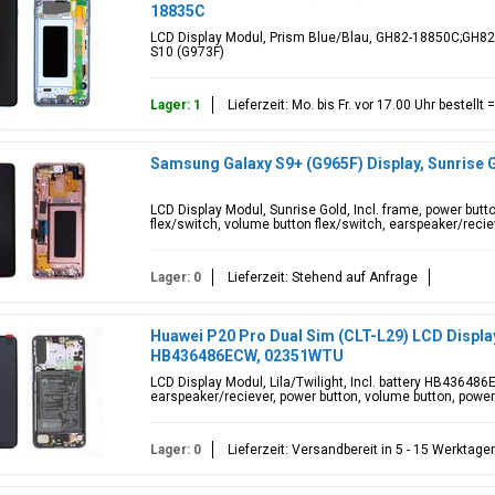
18835C
LCD Display Modul, Prism Blue/Blau, GH82-18850C;GH82
S10 (G973F)
Lager: 1
Lieferzeit: Mo. bis Fr. vor 17.00 Uhr bestell
Samsung Galaxy S9+ (G965F) Display, Sunrise
LCD Display Modul, Sunrise Gold, Incl. frame, power butt
flex/switch, volume button flex/switch, earspeaker/recie
Lager: 0
Lieferzeit: Stehend auf Anfrage
Huawei P20 Pro Dual Sim (CLT-L29) LCD Display 
HB436486ECW, 02351WTU
LCD Display Modul, Lila/Twilight, Incl. battery HB436486
earspeaker/reciever, power button, volume button, power b
Lager: 0
Lieferzeit: Versandbereit in 5 - 15 Werktage