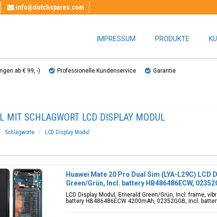
info@dutchspares.com
IMPRESSUM
PRODUKTE
KU
gen ab € 99, ​​-)
Professionelle Kundenservice
Garantie
EL MIT SCHLAGWORT LCD DISPLAY MODUL
Schlagworte
LCD Display Modul
Huawei Mate 20 Pro Dual Sim (LYA-L29C) LCD D
Green/Grün, Incl. battery HB486486ECW, 0235
LCD Display Modul, Emerald Green/Grün, Incl. frame, vibr
battery HB486486ECW 4200mAh, 02352GGB, Incl. batter