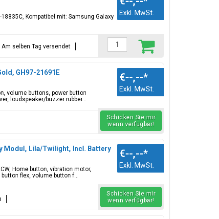
€--,--
*
Exkl. MwSt.
-18835C, Kompatibel mit: Samsung Galaxy
t = Am selben Tag versendet
 Gold, GH97-21691E
€--,--
*
Exkl. MwSt.
on, volume buttons, power button
ver, loudspeaker/buzzer rubber...
Schicken Sie mir
wenn verfügbar!
Modul, Lila/Twilight, Incl. Battery
€--,--
*
Exkl. MwSt.
ECW, Home button, vibration motor,
utton flex, volume button f...
Schicken Sie mir
n
wenn verfügbar!