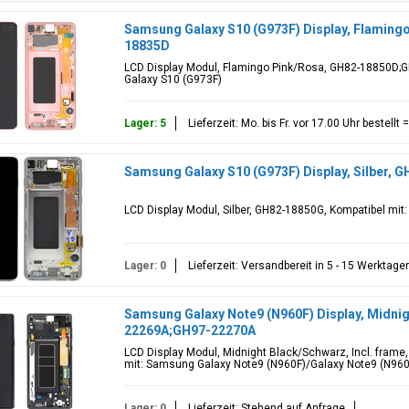
Samsung Galaxy S10 (G973F) Display, Flamin
18835D
LCD Display Modul, Flamingo Pink/Rosa, GH82-18850D;
Galaxy S10 (G973F)
Lager: 5
Lieferzeit: Mo. bis Fr. vor 17.00 Uhr bestell
Samsung Galaxy S10 (G973F) Display, Silber,
LCD Display Modul, Silber, GH82-18850G, Kompatibel mi
Lager: 0
Lieferzeit: Versandbereit in 5 - 15 Werktage
Samsung Galaxy Note9 (N960F) Display, Midni
22269A;GH97-22270A
LCD Display Modul, Midnight Black/Schwarz, Incl. fram
mit: Samsung Galaxy Note9 (N960F)/Galaxy Note9 (N960F
Lager: 0
Lieferzeit: Stehend auf Anfrage