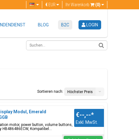
€
EUR
Ihr Warenkorb
(0)
NDENDIENST
BLOG
B2C
LOGIN
Sortieren nach:
Höchster Preis
isplay Modul, Emerald
€--,--
*
2GGB
Exkl. MwSt.
ation motor, power button, volume buttons,
y HB486486ECW, Kompatibel...