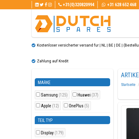
+31(0)320820994
+31 628 652 468
Kostenloser versicherter versand fur | NL | BE | DE | (Bestellun
Zahlung auf Kredit
ARTIK
MARKE
Startseite
Samsung
(125)
Huawei
(37)
Apple
(12)
OnePlus
(5)
TEIL TYP
Display
(179)