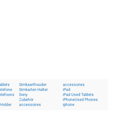
ablets
Simkaarthouder
accessories
elefone
Simkarten Halter
iPad
elefoons
Sony
iPad Used Tablets
Zubehör
iPhoneUsed Phones
 Holder
accessoires
iphone