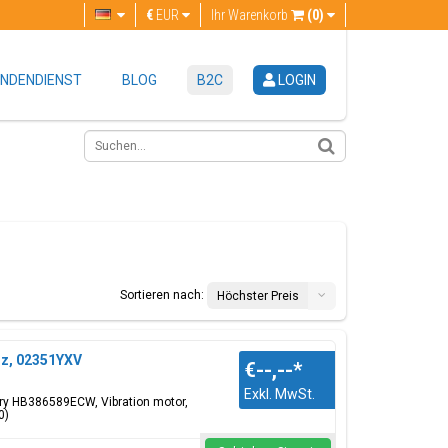
€
EUR
Ihr Warenkorb
(0)
NDENDIENST
BLOG
B2C
LOGIN
Sortieren nach:
Höchster Preis
rz, 02351YXV
€--,--
*
Exkl. MwSt.
tery HB386589ECW, Vibration motor,
0)