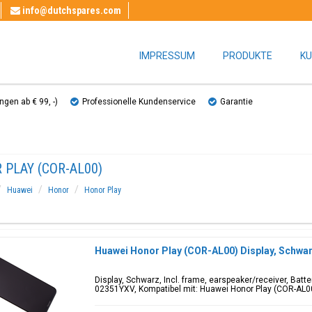
info@dutchspares.com
IMPRESSUM
PRODUKTE
KU
gen ab € 99, ​​-)
Professionelle Kundenservice
Garantie
 PLAY (COR-AL00)
Huawei
Honor
Honor Play
Huawei Honor Play (COR-AL00) Display, Schwa
Display, Schwarz, Incl. frame, earspeaker/receiver, Bat
02351YXV, Kompatibel mit: Huawei Honor Play (COR-AL0