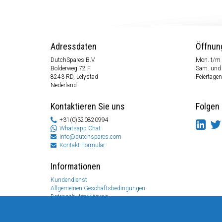
Adressdaten
Öffnun
DutchSpares B.V.
Mon. t/m 
Bolderweg 72 F
Sam. und
8243 RD, Lelystad
Feiertagen
Nederland
Kontaktieren Sie uns
Folgen 
+31(0)320820994
Whatsapp Chat
info@dutchspares.com
Kontakt Formular
Informationen
Kundendienst
Allgemeinen Geschäftsbedingungen
Datenschutzerklärung
Disclaimer
Zahlungs Information