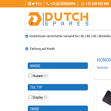
+31(0)320820994
+31 628 652 468
Kostenloser versicherter versand fur | NL | BE | DE | (Bestellun
Zahlung auf Kredit
HONOR
MARKE
Startseite
Huawei
(1)
TEIL TYP
Display
(1)
FARBE