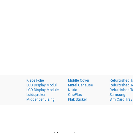
Klebe Folie
Middle Cover
Refurbished T
LCD Display Modul
Mittel Gehäuse
Refurbished T
LCD Display Module
Nokia
Refurbished T
Luidspreker
OnePlus
Samsung
Middenbehuizing
Plak Sticker
Sim Card Tray