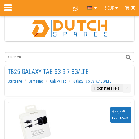
(0)
€
EUR
T825 GALAXY TAB S3 9.7 3G/LTE
Startseite
Samsung
Galaxy Tab
Galaxy Tab S3 9.7 3G/LTE
Höchster Preis
€--,--
*
Exkl. MwSt.