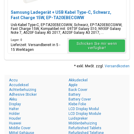
Samsung Ladegerät + USB Kabel Type-C, Schwarz,
Fast Charge 15W, EP-TA20EBECGWW
Usb Kabel Type-C, EP-TA20EBECGWW, Schwarz, EP-TA20EBECGWW,
Fast Charge 15W, Kompatibel mit: G973F Galaxy S10, N930F Galaxy
Note 7, A520F Galaxy A5 2017, A320F Galaxy A3 2017, ...
Lager: 0
Schicken Sie mir wenn
Lieferzeit: Versandbereit in 5 -
verfügbar!
15 Werktagen
* exkl. MwSt. zzgl.
Versandkosten
Accu
Akkudeckel
Accudeksel
Apple
Achterbehuizing
Back Cover
Adhesive Sticker
Battery
Akku
Battery Cover
Display
Klebe Folie
Halter
LCD Display Modul
Holder
LCD Display Module
Houder
Luidspreker
Huawei
Middenbehuizing
Middle Cover
Refurbished Tablets
Mittel Gehäuse
Refurbished Telefone