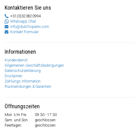
Kontaktieren Sie uns
+31(0)320820994
Whatsapp Chat
info@dutchspares.com
Kontakt Formular
Informationen
Kundendienst
Allgemeinen Geschäftsbedingungen
Datenschutzerklärung
Disclaimer
Zahlungs Information
Rücksendungen & Garantien
Öffnungszeiten
Mon. t/m Fre.
09:30 - 17:30
Sam. und Son.
geschlossen
Feiertagen:
geschlossen