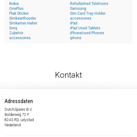
Nokia
Refurbished Telefoons
OnePlus
Samsung
Plak Sticker
Sim Card Tray Holder
Simkaarthouder
accessories
Simkarten Halter
iPad
Sony
iPad Used Tablets
Zubehör
iPhoneUsed Phones
accessoires
iphone
Kontakt
Adressdaten
DutchSpares B.V.
Bolderweg 72 F
8243 RD, Lelystad
Nederland