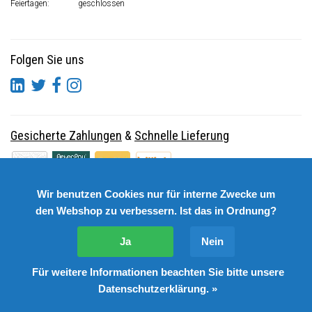
Feiertagen:
geschlossen
Folgen Sie uns
Gesicherte Zahlungen
&
Schnelle Lieferung
Wir benutzen Cookies nur für interne Zwecke um
den Webshop zu verbessern. Ist das in Ordnung?
Ja
Nein
Für weitere Informationen beachten Sie bitte unsere
© Copyright 2026 DutchSpares B.V. - Design by
Webdinge.nl
Datenschutzerklärung. »
DutchSpares B.V. word beoordeeld met
:
9,9
/
10
(
2541
Bewertungen) bij
Kiyoh.nl