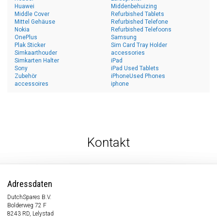
Huawei
Middenbehuizing
Middle Cover
Refurbished Tablets
Mittel Gehäuse
Refurbished Telefone
Nokia
Refurbished Telefoons
OnePlus
Samsung
Plak Sticker
Sim Card Tray Holder
Simkaarthouder
accessories
Simkarten Halter
iPad
Sony
iPad Used Tablets
Zubehör
iPhoneUsed Phones
accessoires
iphone
Kontakt
Adressdaten
DutchSpares B.V.
Bolderweg 72 F
8243 RD, Lelystad