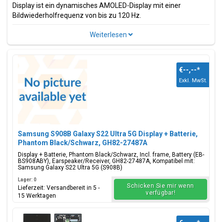
Display ist ein dynamisches AMOLED-Display mit einer
Bildwiederholfrequenz von bis zu 120 Hz.
Das S22 Ultra 5G hat dank des Qualcomm SM8450-Prozessors
eine hervorragende Akkulaufzeit, Bildschirm-/Anzeigequalität
und blitzschnelle Leistung. Ein echtes Kraftpaket im Vergleich
zum Vorgänger
Samsung Galaxy S21 Ultra 5G
.
€--,--
*
Model(le)
Exkl. MwSt.
Samsung Galaxy S22 Ultra 5G
Modellcode(s)
SM-S908B, SM-S908B/DS, SM-S908U, SM-S908U1, SM-
S908W, SM-S908N, SM-S9080, SM-S908E, SM-S908E/DS
Samsung S908B Galaxy S22 Ultra 5G Display + Batterie,
Phantom Black/Schwarz, GH82-27487A
Farbe(n)
Phantom Black, White,
Display + Batterie, Phantom Black/Schwarz, Incl. frame, Battery (EB-
BS908ABY), Earspeaker/Receiver, GH82-27487A, Kompatibel mit:
Burgundy, Green, Graphite, Red,
Samsung Galaxy S22 Ultra 5G (S908B)
Sky Blue, Bora Purple
Lager: 0
Schicken Sie mir wenn
Lieferzeit: Versandbereit in 5 -
verfügbar!
15 Werktagen
Zu diesem Modell verfügbare Teile gehören Bildschirme,
Batterieabdeckung, Batterien, USB-C-Stecker,