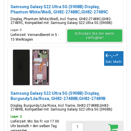
Samsung Galaxy S22 Ultra 5G (S908B) Display,
Phantom White/Weiß, GH82-27488C;GH82-27489C
Display, Phantom White/Weiß, Incl. frame, GH82-27488C;GH82-
27489C, Kompatibel mit: Samsung Galaxy S22 Ultra 5G (S908B)
Lager: 0
Schicken Sie mir wenn
Lieferzeit: Versandbereit in 5 -
verfügbar!
15 Werktagen
€--,--
*
Exkl. MwSt.
Samsung Galaxy S22 Ultra 5G (S908B) Display,
Burgundy/Lila/Rosa, GH82-27488B;GH82-27489B
Display, Burgundy/Lila/Rosa, Incl. frame, GH82-27488B;GH82-
27489B, Kompatibel mit: Samsung Galaxy S22 Ultra 5G (S908B)
Lager: 2
Lieferzeit: Mo. bis Fr. vor 17.00
Uhr bestellt = Am selben Tag
versendet