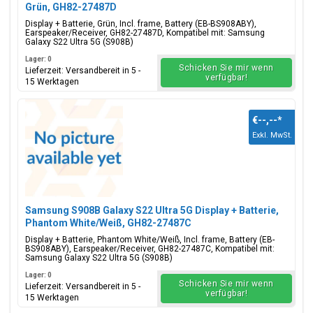
Grün, GH82-27487D
Display + Batterie, Grün, Incl. frame, Battery (EB-BS908ABY),
Earspeaker/Receiver, GH82-27487D, Kompatibel mit: Samsung
Galaxy S22 Ultra 5G (S908B)
Lager: 0
Schicken Sie mir wenn
Lieferzeit: Versandbereit in 5 -
verfügbar!
15 Werktagen
€--,--
*
Exkl. MwSt.
Samsung S908B Galaxy S22 Ultra 5G Display + Batterie,
Phantom White/Weiß, GH82-27487C
Display + Batterie, Phantom White/Weiß, Incl. frame, Battery (EB-
BS908ABY), Earspeaker/Receiver, GH82-27487C, Kompatibel mit:
Samsung Galaxy S22 Ultra 5G (S908B)
Lager: 0
Schicken Sie mir wenn
Lieferzeit: Versandbereit in 5 -
verfügbar!
15 Werktagen