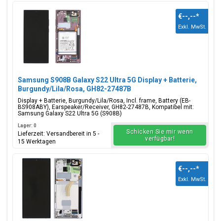
€--,--
*
Exkl. MwSt.
Samsung S908B Galaxy S22 Ultra 5G Display + Batterie,
Burgundy/Lila/Rosa, GH82-27487B
Display + Batterie, Burgundy/Lila/Rosa, Incl. frame, Battery (EB-
BS908ABY), Earspeaker/Receiver, GH82-27487B, Kompatibel mit:
Samsung Galaxy S22 Ultra 5G (S908B)
Lager: 0
Schicken Sie mir wenn
Lieferzeit: Versandbereit in 5 -
verfügbar!
15 Werktagen
€--,--
*
Exkl. MwSt.