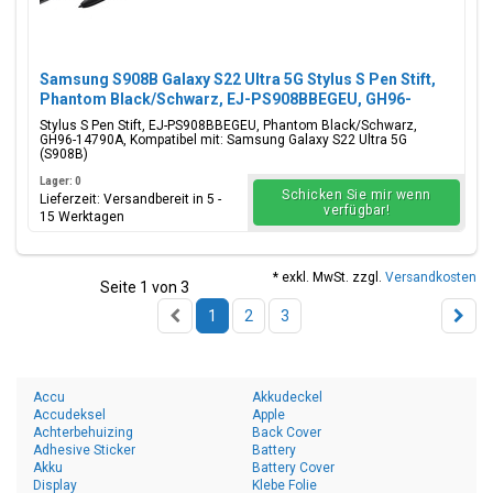
Samsung S908B Galaxy S22 Ultra 5G Stylus S Pen Stift,
Phantom Black/Schwarz, EJ-PS908BBEGEU, GH96-
14790A
Stylus S Pen Stift, EJ-PS908BBEGEU, Phantom Black/Schwarz,
GH96-14790A, Kompatibel mit: Samsung Galaxy S22 Ultra 5G
(S908B)
Lager: 0
Schicken Sie mir wenn
Lieferzeit: Versandbereit in 5 -
verfügbar!
15 Werktagen
* exkl. MwSt. zzgl.
Versandkosten
Seite 1 von 3
1
2
3
Accu
Akkudeckel
Accudeksel
Apple
Achterbehuizing
Back Cover
Adhesive Sticker
Battery
Akku
Battery Cover
Display
Klebe Folie