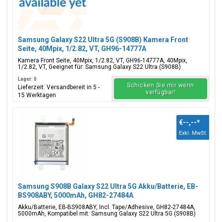
Samsung Galaxy S22 Ultra 5G (S908B) Kamera Front
Seite, 40Mpix, 1/2.82, VT, GH96-14777A
Kamera Front Seite, 40Mpix, 1/2.82, VT, GH96-14777A, 40Mpix,
1/2.82, VT, Geeignet für: Samsung Galaxy S22 Ultra (S908B)
Lager: 0
Schicken Sie mir wenn
Lieferzeit: Versandbereit in 5 -
verfügbar!
15 Werktagen
€--,--
*
Exkl. MwSt.
Samsung S908B Galaxy S22 Ultra 5G Akku/Batterie, EB-
BS908ABY, 5000mAh, GH82-27484A
Akku/Batterie, EB-BS908ABY, Incl. Tape/Adhesive, GH82-27484A,
5000mAh, Kompatibel mit: Samsung Galaxy S22 Ultra 5G (S908B)