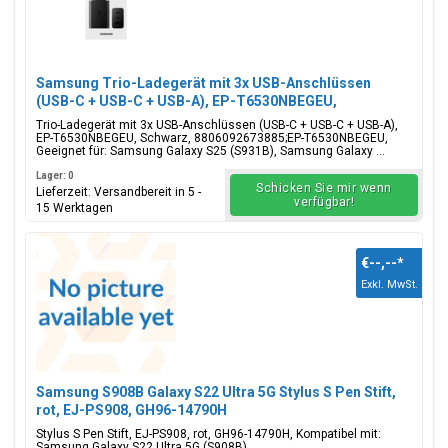
Samsung Trio-Ladegerät mit 3x USB-Anschlüssen
(USB-C + USB-C + USB-A), EP-T6530NBEGEU,
65W/25W/15W, Schwarz, Blisterverpackung,
Trio-Ladegerät mit 3x USB-Anschlüssen (USB-C + USB-C + USB-A),
8806092673885;EP-T6530NBEGEU
EP-T6530NBEGEU, Schwarz, 8806092673885;EP-T6530NBEGEU,
Geeignet für: Samsung Galaxy S25 (S931B), Samsung Galaxy ...
Lager: 0
Schicken Sie mir wenn
Lieferzeit: Versandbereit in 5 -
verfügbar!
15 Werktagen
€--,--
*
Exkl. MwSt.
Samsung S908B Galaxy S22 Ultra 5G Stylus S Pen Stift,
rot, EJ-PS908, GH96-14790H
Stylus S Pen Stift, EJ-PS908, rot, GH96-14790H, Kompatibel mit:
Samsung Galaxy S22 Ultra 5G (S908B)