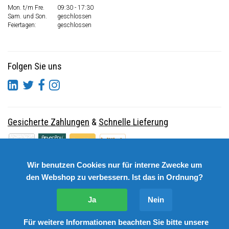
Mon. t/m Fre.
09:30 - 17:30
Sam. und Son.
geschlossen
Feiertagen:
geschlossen
Folgen Sie uns
Gesicherte Zahlungen
&
Schnelle Lieferung
Wir benutzen Cookies nur für interne Zwecke um
den Webshop zu verbessern. Ist das in Ordnung?
Ja
Nein
Für weitere Informationen beachten Sie bitte unsere
© Copyright 2026 DutchSpares B.V. - Design by
Webdinge.nl