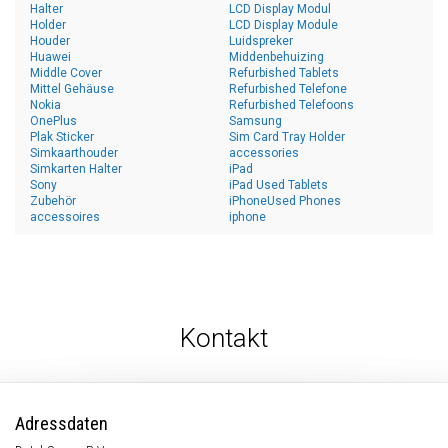
Halter
LCD Display Modul
Holder
LCD Display Module
Houder
Luidspreker
Huawei
Middenbehuizing
Middle Cover
Refurbished Tablets
Mittel Gehäuse
Refurbished Telefone
Nokia
Refurbished Telefoons
OnePlus
Samsung
Plak Sticker
Sim Card Tray Holder
Simkaarthouder
accessories
Simkarten Halter
iPad
Sony
iPad Used Tablets
Zubehör
iPhoneUsed Phones
accessoires
iphone
Kontakt
Adressdaten