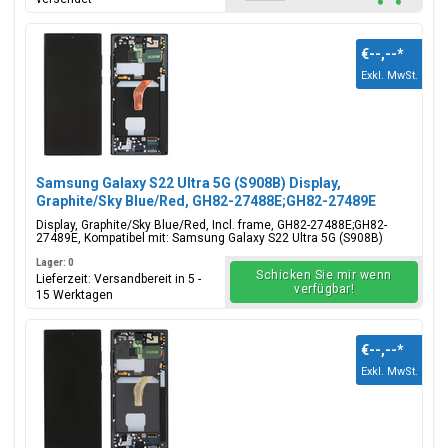
€--,--
*
Exkl. MwSt.
Samsung Galaxy S22 Ultra 5G (S908B) Display,
Graphite/Sky Blue/Red, GH82-27488E;GH82-27489E
Display, Graphite/Sky Blue/Red, Incl. frame, GH82-27488E;GH82-
27489E, Kompatibel mit: Samsung Galaxy S22 Ultra 5G (S908B)
Lager: 0
Schicken Sie mir wenn
Lieferzeit: Versandbereit in 5 -
verfügbar!
15 Werktagen
€--,--
*
Exkl. MwSt.