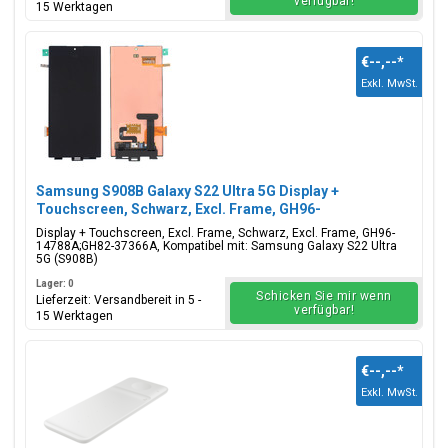
verfügbar!
15 Werktagen
€--,--
*
Exkl. MwSt.
Samsung S908B Galaxy S22 Ultra 5G Display +
Touchscreen, Schwarz, Excl. Frame, GH96-
14788A;GH82-37366A
Display + Touchscreen, Excl. Frame, Schwarz, Excl. Frame, GH96-
14788A;GH82-37366A, Kompatibel mit: Samsung Galaxy S22 Ultra
5G (S908B)
Lager: 0
Schicken Sie mir wenn
Lieferzeit: Versandbereit in 5 -
verfügbar!
15 Werktagen
€--,--
*
Exkl. MwSt.