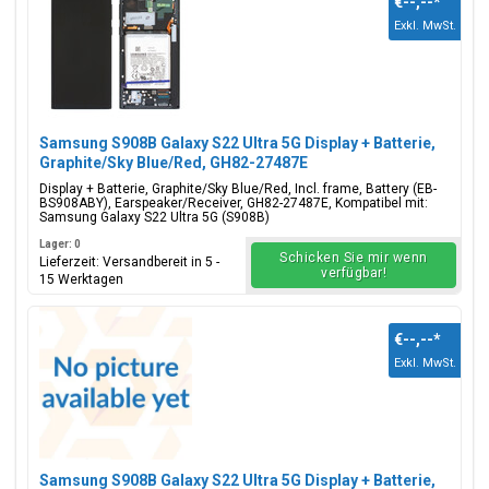
€--,--
*
Sim-/Speicherkarten und Klebebandabkleber. Suchst du ein
anderes Modell? Sehen Sie sich alle
verfügbaren Samsung-
Exkl. MwSt.
Modelle
an.
Samsung S908B Galaxy S22 Ultra 5G Display + Batterie,
Graphite/Sky Blue/Red, GH82-27487E
Display + Batterie, Graphite/Sky Blue/Red, Incl. frame, Battery (EB-
BS908ABY), Earspeaker/Receiver, GH82-27487E, Kompatibel mit:
Samsung Galaxy S22 Ultra 5G (S908B)
Lager: 0
Schicken Sie mir wenn
Lieferzeit: Versandbereit in 5 -
verfügbar!
15 Werktagen
€--,--
*
Exkl. MwSt.
Samsung S908B Galaxy S22 Ultra 5G Display + Batterie,