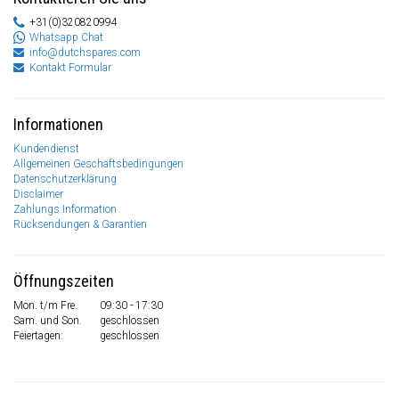
+31(0)320820994
Whatsapp Chat
info@dutchspares.com
Kontakt Formular
Informationen
Kundendienst
Allgemeinen Geschäftsbedingungen
Datenschutzerklärung
Disclaimer
Zahlungs Information
Rücksendungen & Garantien
Öffnungszeiten
Mon. t/m Fre.
09:30 - 17:30
Sam. und Son.
geschlossen
Feiertagen:
geschlossen