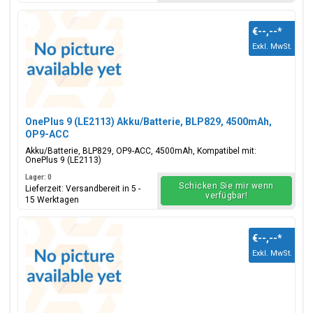
€--,--
*
Exkl. MwSt.
OnePlus 9 (LE2113) Akku/Batterie, BLP829, 4500mAh,
OP9-ACC
Akku/Batterie, BLP829, OP9-ACC, 4500mAh, Kompatibel mit:
OnePlus 9 (LE2113)
Lager: 0
Schicken Sie mir wenn
Lieferzeit: Versandbereit in 5 -
verfügbar!
15 Werktagen
€--,--
*
Exkl. MwSt.