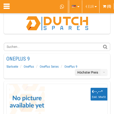
(0)
€
EUR
ONEPLUS 9
Startseite
OnePlus
OnePlus Series
OnePlus 9
Höchster Preis
€--,--
*
Exkl. MwSt.