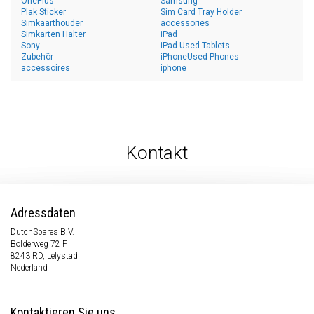
OnePlus
Samsung
Plak Sticker
Sim Card Tray Holder
Simkaarthouder
accessories
Simkarten Halter
iPad
Sony
iPad Used Tablets
Zubehör
iPhoneUsed Phones
accessoires
iphone
Kontakt
Adressdaten
DutchSpares B.V.
Bolderweg 72 F
8243 RD, Lelystad
Nederland
Kontaktieren Sie uns