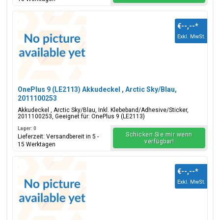
€--,--
*
Exkl. MwSt.
OnePlus 9 (LE2113) Akkudeckel , Arctic Sky/Blau,
2011100253
Akkudeckel , Arctic Sky/Blau, Inkl. Klebeband/Adhesive/Sticker,
2011100253, Geeignet für: OnePlus 9 (LE2113)
Lager: 0
Schicken Sie mir wenn
Lieferzeit: Versandbereit in 5 -
verfügbar!
15 Werktagen
€--,--
*
Exkl. MwSt.