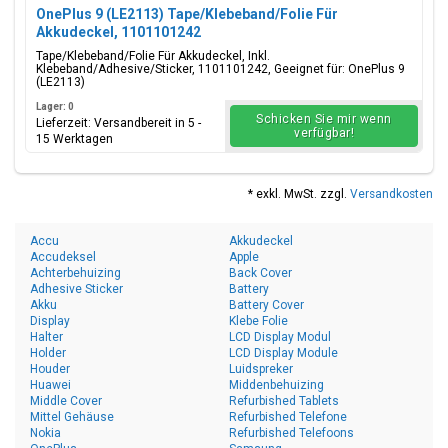
OnePlus 9 (LE2113) Tape/Klebeband/Folie Für
Akkudeckel, 1101101242
Tape/Klebeband/Folie Für Akkudeckel, Inkl.
Klebeband/Adhesive/Sticker, 1101101242, Geeignet für: OnePlus 9
(LE2113)
Lager: 0
Schicken Sie mir wenn
Lieferzeit: Versandbereit in 5 -
verfügbar!
15 Werktagen
* exkl. MwSt. zzgl.
Versandkosten
Accu
Akkudeckel
Accudeksel
Apple
Achterbehuizing
Back Cover
Adhesive Sticker
Battery
Akku
Battery Cover
Display
Klebe Folie
Halter
LCD Display Modul
Holder
LCD Display Module
Houder
Luidspreker
Huawei
Middenbehuizing
Middle Cover
Refurbished Tablets
Mittel Gehäuse
Refurbished Telefone
Nokia
Refurbished Telefoons