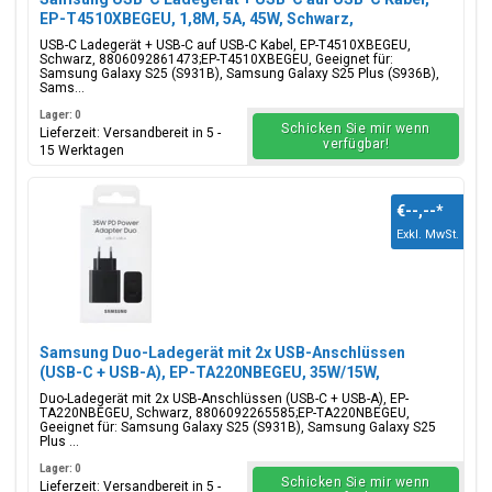
EP-T4510XBEGEU, 1,8M, 5A, 45W, Schwarz,
Blisterverpackung, 8806092861473;EP-T4510XBEGEU
USB-C Ladegerät + USB-C auf USB-C Kabel, EP-T4510XBEGEU,
Schwarz, 8806092861473;EP-T4510XBEGEU, Geeignet für:
Samsung Galaxy S25 (S931B), Samsung Galaxy S25 Plus (S936B),
Sams...
Lager: 0
Schicken Sie mir wenn
Lieferzeit: Versandbereit in 5 -
verfügbar!
15 Werktagen
€--,--
*
Exkl. MwSt.
Samsung Duo-Ladegerät mit 2x USB-Anschlüssen
(USB-C + USB-A), EP-TA220NBEGEU, 35W/15W,
Schwarz, Blisterverpackung, 8806092265585;EP-
Duo-Ladegerät mit 2x USB-Anschlüssen (USB-C + USB-A), EP-
TA220NBEGEU
TA220NBEGEU, Schwarz, 8806092265585;EP-TA220NBEGEU,
Geeignet für: Samsung Galaxy S25 (S931B), Samsung Galaxy S25
Plus ...
Lager: 0
Schicken Sie mir wenn
Lieferzeit: Versandbereit in 5 -