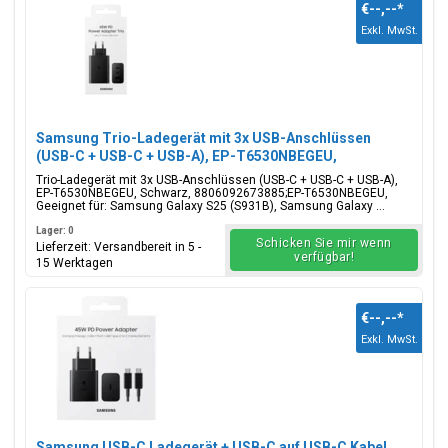
€--,--
*
Exkl. MwSt.
Die beliebtesten Teile für Samsung Galaxy A60 gehören
lcd-
Display
, Batterieabdeckung, Akku, Ladeanschluss USB-C-
Anschluss, SIM-Kartenhalter und Klebeband Aufkleber. Sie
suchen ein anderes
Galaxy A
Modell? Alle verfügbaren
Samsung Galaxy A Modelle
anzeigen.
Samsung Trio-Ladegerät mit 3x USB-Anschlüssen
(USB-C + USB-C + USB-A), EP-T6530NBEGEU,
65W/25W/15W, Schwarz, Blisterverpackung,
Trio-Ladegerät mit 3x USB-Anschlüssen (USB-C + USB-C + USB-A),
8806092673885;EP-T6530NBEGEU
EP-T6530NBEGEU, Schwarz, 8806092673885;EP-T6530NBEGEU,
Geeignet für: Samsung Galaxy S25 (S931B), Samsung Galaxy ...
Lager: 0
Schicken Sie mir wenn
Lieferzeit: Versandbereit in 5 -
verfügbar!
15 Werktagen
€--,--
*
Exkl. MwSt.
Samsung USB-C Ladegerät + USB-C auf USB-C Kabel,