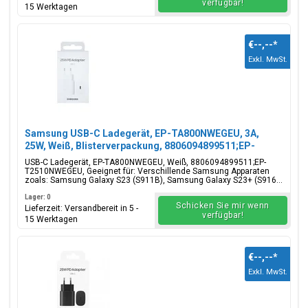
verfügbar!
15 Werktagen
€--,--
*
Exkl. MwSt.
Samsung USB-C Ladegerät, EP-TA800NWEGEU, 3A,
25W, Weiß, Blisterverpackung, 8806094899511;EP-
T2510NWEGEU
USB-C Ladegerät, EP-TA800NWEGEU, Weiß, 8806094899511;EP-
T2510NWEGEU, Geeignet für: Verschillende Samsung Apparaten
zoals: Samsung Galaxy S23 (S911B), Samsung Galaxy S23+ (S916...
Lager: 0
Schicken Sie mir wenn
Lieferzeit: Versandbereit in 5 -
verfügbar!
15 Werktagen
€--,--
*
Exkl. MwSt.