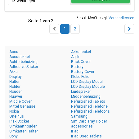
15 Werktagen
* exkl. MwSt. zzgl.
Versandkosten
Seite 1 von 2
1
2
Accu
Akkudeckel
Accudeksel
Apple
Achterbehuizing
Back Cover
Adhesive Sticker
Battery
Akku
Battery Cover
Display
Klebe Folie
Halter
LCD Display Modul
Holder
LCD Display Module
Houder
Luidspreker
Huawei
Middenbehuizing
Middle Cover
Refurbished Tablets
Mittel Gehäuse
Refurbished Telefone
Nokia
Refurbished Telefoons
OnePlus
Samsung
Plak Sticker
Sim Card Tray Holder
Simkaarthouder
accessories
Simkarten Halter
iPad
Sony
iPad Used Tablets