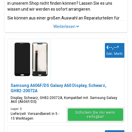
in unserem Shop nicht finden können? Lassen Sie es uns
wissen und wir werden es sofort arrangieren.
Sie können aus einer großen Auswahl an Reparaturteilen für
das Samsung Galaxy A60 wählen. Dies sind Teile und Zubehör
wie z.B.
Bildschirme
, Ladeanschlüsse, Strom- und
Volumenflexkabel.
Suchen Sie nach einem anderen Modell der Galaxy A-Serie?
€--,--
*
Wir haben auch
Samsung Galaxy A41 Ersatzteile
in unserem
Exkl. MwSt.
umfangreichen Sortiment.
Model(le)
Samsung Galaxy A60
Samsung A606F/DS Galaxy A60 Display, Schwarz,
Modellcode(s)
GH82-20072A
SM-A606F, SM-A6060, SM-A606Y
Display, Schwarz, GH82-20072A, Kompatibel mit: Samsung Galaxy
A60 (A606F/DS)
Farbe(n)
Lager: 0
Daybreak Black, Seawater Blue,
Schicken Sie mir wenn
Lieferzeit: Versandbereit in 5 -
verfügbar!
Cocktail Orange, Peach Mist,
15 Werktagen
Gradient Red