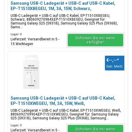
Samsung USB-C Ladegerät + USB-C auf USB-C Kabel,
EP-T1510XBEGEU, 1M, 3A, 15W, Schwarz,
Blisterverpackung, 8806092709843;EP-T1510XBEGEU
USB-C Ladegerät + USB-C auf USB-C Kabel, EP-T1510XBEGEU,
Schwarz, 8806092709843;EP-T1510XBEGEU, Geeignet für:
Samsung Galaxy S25 (S931B), Samsung Galaxy S25 Plus (S936B),
Sams...
Lager: 0
Schicken Sie mir wenn
Lieferzeit: Versandbereit in 5 -
verfügbar!
15 Werktagen
€--,--
*
Exkl. MwSt.
Samsung USB-C Ladegerät + USB-C auf USB-C Kabel,
EP-T1510XWEGEU, 1M, 3A, 15W, Weiß,
Blisterverpackung, 8806092709904;EP-T1510XWEGEU
USB-C Ladegerät + USB-C auf USB-C Kabel, EP-T1510XWEGEU, Weiß,
8806092709904;EP-T1510XWEGEU, Geeignet für: Samsung Galaxy
S25 (S931B), Samsung Galaxy S25 Plus (S936B), Samsung...
Lager: 0
Schicken Sie mir wenn
Lieferzeit: Versandbereit in 5 -