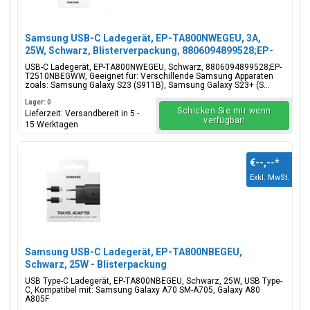
Samsung USB-C Ladegerät, EP-TA800NWEGEU, 3A,
25W, Schwarz, Blisterverpackung, 8806094899528;EP-
T2510NBEGWW
USB-C Ladegerät, EP-TA800NWEGEU, Schwarz, 8806094899528;EP-
T2510NBEGWW, Geeignet für: Verschillende Samsung Apparaten
zoals: Samsung Galaxy S23 (S911B), Samsung Galaxy S23+ (S...
Lager: 0
Schicken Sie mir wenn
Lieferzeit: Versandbereit in 5 -
verfügbar!
15 Werktagen
€--,--
*
Exkl. MwSt.
Samsung USB-C Ladegerät, EP-TA800NBEGEU,
Schwarz, 25W - Blisterpackung
USB Type-C Ladegerät, EP-TA800NBEGEU, Schwarz, 25W, USB Type-
C, Kompatibel mit: Samsung Galaxy A70 SM-A705, Galaxy A80
A805F