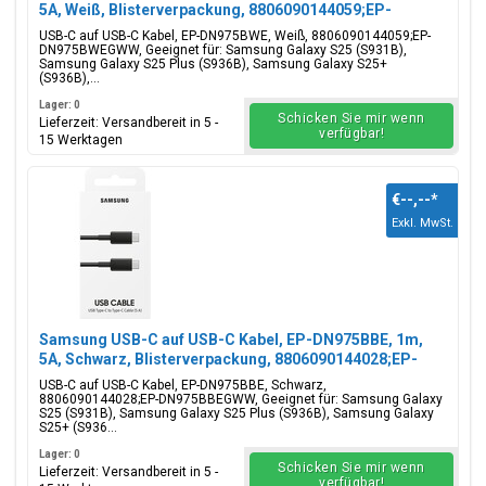
5A, Weiß, Blisterverpackung, 8806090144059;EP-
DN975BWEGWW
USB-C auf USB-C Kabel, EP-DN975BWE, Weiß, 8806090144059;EP-
DN975BWEGWW, Geeignet für: Samsung Galaxy S25 (S931B),
Samsung Galaxy S25 Plus (S936B), Samsung Galaxy S25+
(S936B),...
Lager: 0
Schicken Sie mir wenn
Lieferzeit: Versandbereit in 5 -
verfügbar!
15 Werktagen
€--,--
*
Exkl. MwSt.
Samsung USB-C auf USB-C Kabel, EP-DN975BBE, 1m,
5A, Schwarz, Blisterverpackung, 8806090144028;EP-
DN975BBEGWW
USB-C auf USB-C Kabel, EP-DN975BBE, Schwarz,
8806090144028;EP-DN975BBEGWW, Geeignet für: Samsung Galaxy
S25 (S931B), Samsung Galaxy S25 Plus (S936B), Samsung Galaxy
S25+ (S936...
Lager: 0
Schicken Sie mir wenn
Lieferzeit: Versandbereit in 5 -
verfügbar!