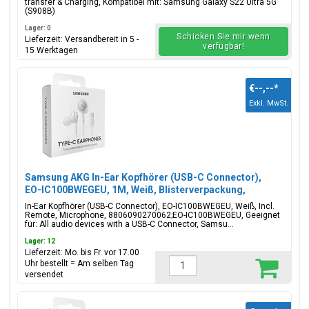
transfer & Charging, Kompatibel mit: Samsung Galaxy S22 Ultra 5G
(S908B)
Lager: 0
Schicken Sie mir wenn
Lieferzeit: Versandbereit in 5 -
verfügbar!
15 Werktagen
€--,--
*
Exkl. MwSt.
Samsung AKG In-Ear Kopfhörer (USB-C Connector),
EO-IC100BWEGEU, 1M, Weiß, Blisterverpackung,
8806090270062;EO-IC100BWEGEU
In-Ear Kopfhörer (USB-C Connector), EO-IC100BWEGEU, Weiß, Incl.
Remote, Microphone, 8806090270062;EO-IC100BWEGEU, Geeignet
für: All audio devices with a USB-C Connector, Samsu...
Lager: 12
Lieferzeit: Mo. bis Fr. vor 17.00
Uhr bestellt = Am selben Tag
versendet