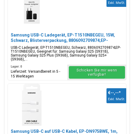
Exkl. MwSt.
Samsung USB-C Ladegerät, EP-T1510NBEGEU, 15W,
Schwarz, Blisterverpackung, 8806092709874;EP-
T1510NBEGEU
USB-C Ladegerät, EP-T1510NBEGEU, Schwarz, 8806092709874;EP-
T1510NBEGEU, Geeignet für: Samsung Galaxy S25 (S931B),
Samsung Galaxy S25 Plus (S936B), Samsung Galaxy S25+
(S936B),...
Lager: 0
Schicken Sie mir wenn
Lieferzeit: Versandbereit in 5 -
verfügbar!
15 Werktagen
€--,--
*
Exkl. MwSt.
Samsung USB-C auf USB-C Kabel, EP-DN975BWE, 1m,