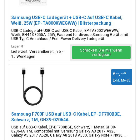
Samsung USB-C Ladegerät + USB-C Auf USB-C Kabel,
Weiß, 25W (EP-TA800XWEGWW) | Blisterpackung
USB-C Ladegerät+ USB-C auf USB-C Kabel, EP-TA800XWEGWW,
Weiß, GH44-03055A, 25W, Passend für diverse Samsung Geräte mit
USB Typ-C Anschluss / Port. Power-Delivery-Ladegerät
Lager: 0
Schicken Sie mir wenn
Lieferzeit: Versandbereit in 5 -
verfügbar!
15 Werktagen
€--,--
*
Exkl. MwSt.
Samsung F700F USB auf USB-C Kabel, EP-DF700BBE,
Schwarz, 1M, GH39-02064A
USB auf USB-C Kabel, EP-DF700BBE, Schwarz, 1 Meter, GH39-
02064A, 1M, Kompatibel mit: Samsung Galaxy A3 2017 A320,
Galaxy A5 2017 A520, Galaxy A8 2018 A530, Galaxy Note 7 N930,...