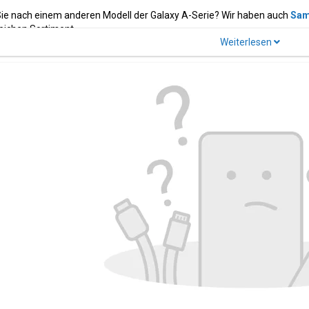
ie nach einem anderen Modell der Galaxy A-Serie? Wir haben auch
Sam
ichen Sortiment.
)
Modellcode(s)
Farbe(n)
 Galaxy A7 2016
SM-A710F, SM-A710S, SM-
Black, White, 
A710M, SM-A710FD, SM-
A710Y, SM-A7100, SM-
A710L, SM-A710K, SM-
A7108
ebtesten Teile für Samsung Galaxy A7 2016 gehören
lcd-Display
, Batte
enhalter und Klebeband Aufkleber. Sie suchen ein anderes
Galaxy A
Mod
.