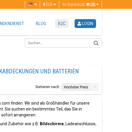
€
EUR
Ihr Warenkorb
(0)
NDENDIENST
BLOG
B2C
LOGIN
CKABDECKUNGEN UND BATTERIEN
Sortieren nach:
Höchster Preis
com finden. Wir sind als Großhändler für unsere
. Sie suchen ein bestimmtes Teil, das Sie in
sofort arrangieren.
 und Zubehör wie z.B.
Bildschirme
, Ladeanschlüsse,