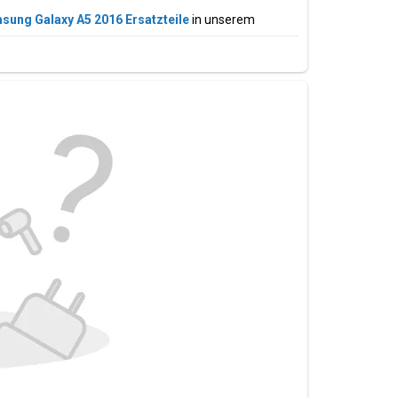
sung Galaxy A5 2016 Ersatzteile
in unserem
Gold, Pink
rieabdeckung, Akku, Ladeanschluss USB-C-Anschluss,
ell? Alle verfügbaren
Samsung Galaxy A Modelle