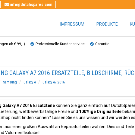
info@dutchspares.com
IMPRESSUM
PRODUKTE
KU
gen ab € 99, ​​-)
Professionelle Kundenservice
Garantie
NG GALAXY A7 2016 ERSATZTEILE, BILDSCHIRME, RÜ
Samsung
Galaxy A
Galaxy A7 2016
Galaxy A7 2016 Ersatzteile
können Sie ganz einfach auf DutchSpares.
 Lieferung, wettbewerbsfähige Preise und
100%ige Originalteile
bekannt
Shop nicht finden können? Lassen Sie es uns wissen und wir werden es 
n aus einer großen Auswahl an Reparaturteilen wählen. Dies sind Teile
nd Volumenflexkabel.