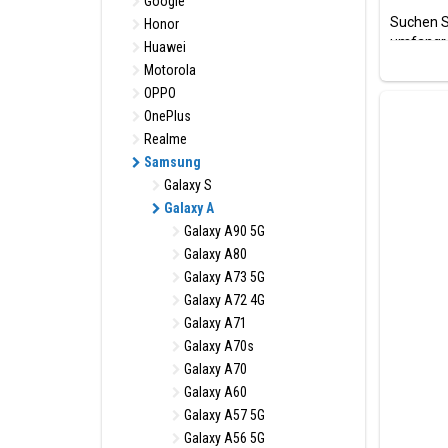
Google
Suchen S
Honor
umfangre
Huawei
Motorola
Model(le
OPPO
Samsung
OnePlus
Realme
Samsung
Galaxy S
Galaxy A
Galaxy A90 5G
Die beli
SIM-Kart
Galaxy A80
anzeigen
Galaxy A73 5G
Galaxy A72 4G
Galaxy A71
Galaxy A70s
Galaxy A70
Galaxy A60
Galaxy A57 5G
Galaxy A56 5G