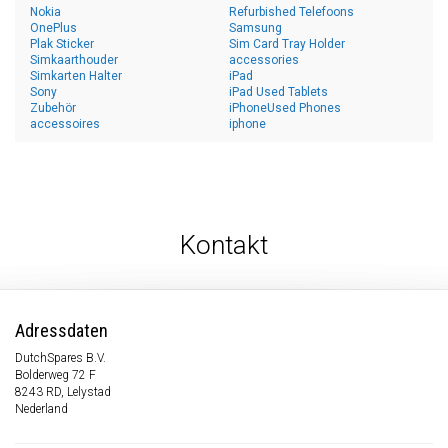
Nokia
Refurbished Telefoons
OnePlus
Samsung
Plak Sticker
Sim Card Tray Holder
Simkaarthouder
accessories
Simkarten Halter
iPad
Sony
iPad Used Tablets
Zubehör
iPhoneUsed Phones
accessoires
iphone
Kontakt
Adressdaten
DutchSpares B.V.
Bolderweg 72 F
8243 RD, Lelystad
Nederland