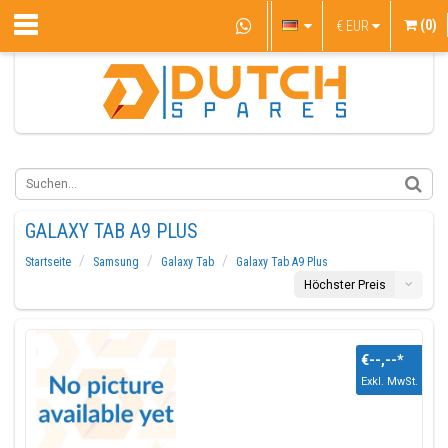
(0)
€
EUR
GALAXY TAB A9 PLUS
Startseite
Samsung
Galaxy Tab
Galaxy Tab A9 Plus
Höchster Preis
€--,--
*
Exkl. MwSt.