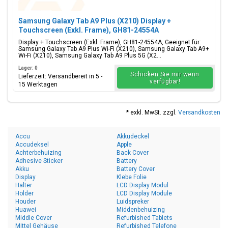
Samsung Galaxy Tab A9 Plus (X210) Display +
Touchscreen (Exkl. Frame), GH81-24554A
Display + Touchscreen (Exkl. Frame), GH81-24554A, Geeignet für:
Samsung Galaxy Tab A9 Plus Wi-Fi (X210), Samsung Galaxy Tab A9+
Wi-Fi (X210), Samsung Galaxy Tab A9 Plus 5G (X2...
Lager: 0
Schicken Sie mir wenn
Lieferzeit: Versandbereit in 5 -
verfügbar!
15 Werktagen
* exkl. MwSt. zzgl.
Versandkosten
Accu
Akkudeckel
Accudeksel
Apple
Achterbehuizing
Back Cover
Adhesive Sticker
Battery
Akku
Battery Cover
Display
Klebe Folie
Halter
LCD Display Modul
Holder
LCD Display Module
Houder
Luidspreker
Huawei
Middenbehuizing
Middle Cover
Refurbished Tablets
Mittel Gehäuse
Refurbished Telefone