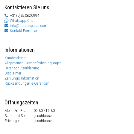
Kontaktieren Sie uns
+31(0)320820994
Whatsapp Chat
info@dutchspares.com
Kontakt Formular
Informationen
Kundendienst
Allgemeinen Geschäftsbedingungen
Datenschutzerklärung
Disclaimer
Zahlungs Information
Rücksendungen & Garantien
Öffnungszeiten
Mon. t/m Fre.
09:30 - 17:30
Sam. und Son.
geschlossen
Feiertagen:
geschlossen