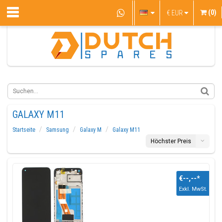
(0)
€
EUR
GALAXY M11
Startseite
Samsung
Galaxy M
Galaxy M11
Höchster Preis
€--,--
*
Exkl. MwSt.