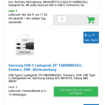
Incl. Remote, Microphone, 8806090270123;EO-IC100BBEGEU,
Geeignet für: All audio devices with a USB-C Connector, Sa...
Lager: 9
Lieferzeit: Mo. bis Fr. vor 17.00
Uhr bestellt = Am selben Tag
versendet
€--,--
*
Exkl. MwSt.
Samsung USB-C Ladegerät, EP-TA800NBEGEU,
Schwarz, 25W - Blisterpackung
USB Type-C Ladegerät, EP-TA800NBEGEU, Schwarz, 25W, USB Type-
C, Kompatibel mit: Samsung Galaxy A70 SM-A705, Galaxy A80
A805F
Lager: 0
Schicken Sie mir wenn
Lieferzeit: Versandbereit in 5 -
verfügbar!
15 Werktagen