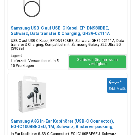
Samsung USB-C auf USB-C Kabel, EP-DN980BBE,
Schwarz, Data transfer & Charging, GH39-02111A
USB-C auf USB-C Kabel, EP-DN980BBE, Schwarz, GH39-02111A, Data
transfer & Charging, Kompatibel mit: Samsung Galaxy S22 Ultra 5G
(S908B)
Lager: 0
Schicken Sie mir wenn
Lieferzeit: Versandbereit in 5 -
verfügbar!
15 Werktagen
€--,--
*
Exkl. MwSt.
Samsung AKG In-Ear Kopfhörer (USB-C Connector),
EO-IC100BBEGEU, 1M, Schwarz, Blisterverpackung,
8806090270123;EO-IC100BBEGEU
In-Ear Kopfhörer (USB-C Connector), EO-IC100BBEGEU, Schwarz,