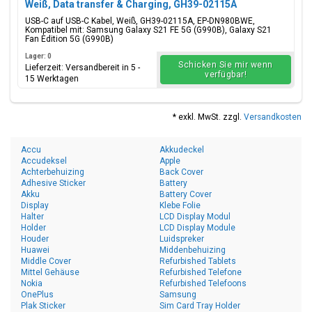
Weiß, Data transfer & Charging, GH39-02115A
USB-C auf USB-C Kabel, Weiß, GH39-02115A, EP-DN980BWE,
Kompatibel mit: Samsung Galaxy S21 FE 5G (G990B), Galaxy S21
Fan Edition 5G (G990B)
Lager: 0
Schicken Sie mir wenn
Lieferzeit: Versandbereit in 5 -
verfügbar!
15 Werktagen
* exkl. MwSt. zzgl.
Versandkosten
Accu
Akkudeckel
Accudeksel
Apple
Achterbehuizing
Back Cover
Adhesive Sticker
Battery
Akku
Battery Cover
Display
Klebe Folie
Halter
LCD Display Modul
Holder
LCD Display Module
Houder
Luidspreker
Huawei
Middenbehuizing
Middle Cover
Refurbished Tablets
Mittel Gehäuse
Refurbished Telefone
Nokia
Refurbished Telefoons
OnePlus
Samsung
Plak Sticker
Sim Card Tray Holder