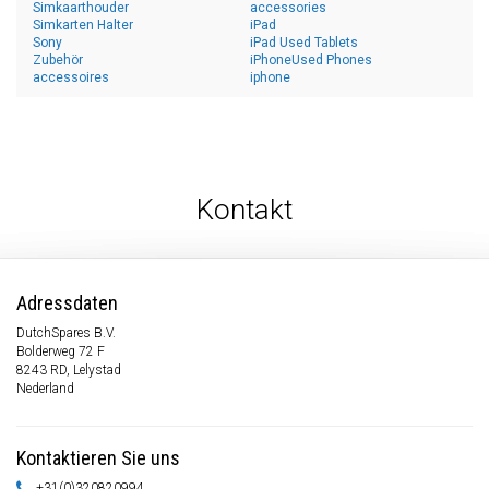
Simkaarthouder
accessories
Simkarten Halter
iPad
Sony
iPad Used Tablets
Zubehör
iPhoneUsed Phones
accessoires
iphone
Kontakt
Adressdaten
DutchSpares B.V.
Bolderweg 72 F
8243 RD, Lelystad
Nederland
Kontaktieren Sie uns
+31(0)320820994