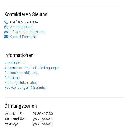
Kontaktieren Sie uns
+31(0)320820994
Whatsapp Chat
info@dutchspares.com
Kontakt Formular
Informationen
Kundendienst
Allgemeinen Geschäftsbedingungen
Datenschutzerklärung
Disclaimer
Zahlungs Information
Rücksendungen & Garantien
Öffnungszeiten
Mon. t/m Fre.
09:30 - 17:30
Sam. und Son.
geschlossen
Feiertagen:
geschlossen