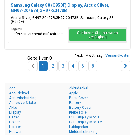
Samsung Galaxy S8 (G950F) Display, Arctic Silver,
GH97-20457B;GH97-20473B
Arctic Silver, GH97-20457B;GH97-20473B, Samsung Galaxy S8
(G950F)
Lager: 0
Schicken Sie mir wenn
Lieferzeit: Stehend auf Anfrage
verfügbar!
* exkl. MwSt. zzgl.
Versandkosten
Seite 1 von 8
1
2
3
4
5
8
Accu
Akkudeckel
Accudeksel
Apple
Achterbehuizing
Back Cover
Adhesive Sticker
Battery
Akku
Battery Cover
Display
Klebe Folie
Halter
LCD Display Modul
Holder
LCD Display Module
Houder
Luidspreker
Huawei
Middenbehuizing