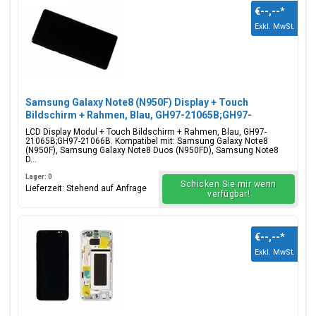
€--,--
*
Exkl. MwSt.
Samsung Galaxy Note8 (N950F) Display + Touch
Bildschirm + Rahmen, Blau, GH97-21065B;GH97-
21066B
LCD Display Modul + Touch Bildschirm + Rahmen, Blau, GH97-
21065B;GH97-21066B. Kompatibel mit: Samsung Galaxy Note8
(N950F), Samsung Galaxy Note8 Duos (N950FD), Samsung Note8
D...
Lager: 0
Schicken Sie mir wenn
Lieferzeit: Stehend auf Anfrage
verfügbar!
€--,--
*
Exkl. MwSt.