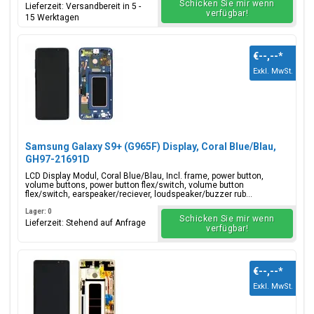
Schicken Sie mir wenn
Lieferzeit: Versandbereit in 5 -
verfügbar!
15 Werktagen
€--,--
*
Exkl. MwSt.
Samsung Galaxy S9+ (G965F) Display, Coral Blue/Blau,
GH97-21691D
LCD Display Modul, Coral Blue/Blau, Incl. frame, power button,
volume buttons, power button flex/switch, volume button
flex/switch, earspeaker/reciever, loudspeaker/buzzer rub...
Lager: 0
Schicken Sie mir wenn
Lieferzeit: Stehend auf Anfrage
verfügbar!
€--,--
*
Exkl. MwSt.