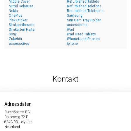
Middle Cover
Refurbished Tablets
Mittel Gehäuse
Refurbished Telefone
Nokia
Refurbished Telefoons
OnePlus
Samsung
Plak Sticker
Sim Card Tray Holder
Simkaarthouder
accessories
Simkarten Halter
iPad
Sony
iPad Used Tablets
Zubehör
iPhoneUsed Phones
accessoires
iphone
Kontakt
Adressdaten
DutchSpares B.V.
Bolderweg 72 F
8243 RD, Lelystad
Nederland