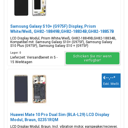
Samsung Galaxy S10+ (G975F) Display, Prism
White/Weiß, GH82-18849B;GH82-18834B;GH82-18857B
LCD Display Modul, Prism White/Weiß, GH82-18849B;GH82-18834B,
Kompatibel mit: Samsung Galaxy S10+ (G975F), Samsung Galaxy
S10 Plus (G975F), Samsung Galaxy S10 + (G975F)
Lager: 0
Schicken Sie mir wenn
Lieferzeit: Versandbereit in 5 -
verfügbar!
15 Werktagen
€--,--
*
Exkl. MwSt.
Huawei Mate 10 Pro Dual Sim (BLA-L29) LCD Display
Modul, Braun, 02351RQM
LCD Display Modul, Braun, Incl. vibration motor, earspeaker/reciever,