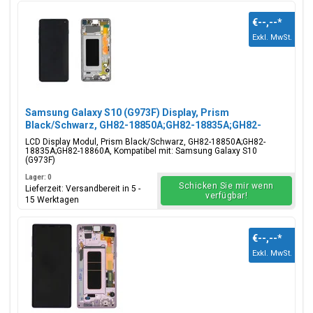
€--,--
*
Exkl. MwSt.
Samsung Galaxy S10 (G973F) Display, Prism
Black/Schwarz, GH82-18850A;GH82-18835A;GH82-
18860A
LCD Display Modul, Prism Black/Schwarz, GH82-18850A;GH82-
18835A;GH82-18860A, Kompatibel mit: Samsung Galaxy S10
(G973F)
Lager: 0
Schicken Sie mir wenn
Lieferzeit: Versandbereit in 5 -
verfügbar!
15 Werktagen
€--,--
*
Exkl. MwSt.