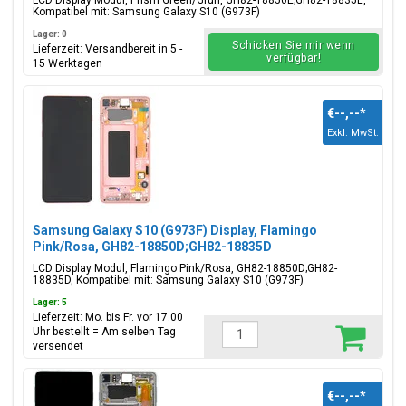
LCD Display Modul, Prism Green/Grün, GH82-18850E;GH82-18835E,
Kompatibel mit: Samsung Galaxy S10 (G973F)
Lager: 0
Schicken Sie mir wenn
Lieferzeit: Versandbereit in 5 -
verfügbar!
15 Werktagen
€--,--
*
Exkl. MwSt.
Samsung Galaxy S10 (G973F) Display, Flamingo
Pink/Rosa, GH82-18850D;GH82-18835D
LCD Display Modul, Flamingo Pink/Rosa, GH82-18850D;GH82-
18835D, Kompatibel mit: Samsung Galaxy S10 (G973F)
Lager: 5
Lieferzeit: Mo. bis Fr. vor 17.00
Uhr bestellt = Am selben Tag
versendet
€--,--
*