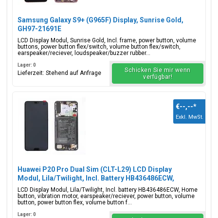
Samsung Galaxy S9+ (G965F) Display, Sunrise Gold,
GH97-21691E
LCD Display Modul, Sunrise Gold, Incl. frame, power button, volume
buttons, power button flex/switch, volume button flex/switch,
earspeaker/reciever, loudspeaker/buzzer rubber...
Lager: 0
Schicken Sie mir wenn
Lieferzeit: Stehend auf Anfrage
verfügbar!
€--,--
*
Exkl. MwSt.
Huawei P20 Pro Dual Sim (CLT-L29) LCD Display
Modul, Lila/Twilight, Incl. Battery HB436486ECW,
02351WTU
LCD Display Modul, Lila/Twilight, Incl. battery HB436486ECW, Home
button, vibration motor, earspeaker/reciever, power button, volume
button, power button flex, volume button f...
Lager: 0