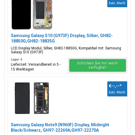
Exkl. MwSt.
Samsung Galaxy S10 (G973F) Display, Silber, GH82-
18850G;GH82-18835G
LCD Display Modul, Silber, GH82-18850G, Kompatibel mit: Samsung
Galaxy S10 (G973F)
Lager: 0
Schicken Sie mir wenn
Lieferzeit: Versandbereit in 5 -
verfügbar!
15 Werktagen
€--,--
*
Exkl. MwSt.
Samsung Galaxy Note9 (N960F) Display, Midnight
Black/Schwarz, GH97-22269A;GH97-22270A