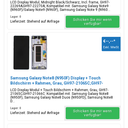
LCD Display Modul, Midnight Black/Schwarz, Incl. frame, GH97-
22269A;GH97-22270A, Kompatibel mit: Samsung Galaxy Note9
(N960F)/Galaxy Note9 (N960F), Samsung Galaxy Note 9 (N960...
Lager: 0
Schicken Sie mir wenn
Lieferzeit: Stehend auf Anfrage
verfügbar!
€--,--
*
Exkl. MwSt.
Samsung Galaxy Note8 (N950F) Display + Touch
Bildschirm + Rahmen, Grau, GH97-21065C;GH97-
21066C
LCD Display Modul + Touch Bildschirm + Rahmen, Grau, GH97-
21065C;GH97-21066C. Kompatibel mit: Samsung Galaxy Note8
(N950F), Samsung Galaxy Note8 Duos (N950FD), Samsung Note8
D...
Lager: 0
Schicken Sie mir wenn
Lieferzeit: Stehend auf Anfrage
verfügbar!