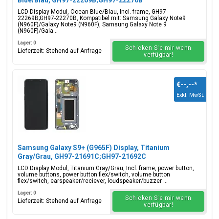
Blue/Blau, GH97-22269B;GH97-22270B
LCD Display Modul, Ocean Blue/Blau, Incl. frame, GH97-
22269B;GH97-22270B, Kompatibel mit: Samsung Galaxy Note9
(N960F)/Galaxy Note9 (N960F), Samsung Galaxy Note 9
(N960F)/Gala...
Lager: 0
Schicken Sie mir wenn
Lieferzeit: Stehend auf Anfrage
verfügbar!
€--,--
*
Exkl. MwSt.
Samsung Galaxy S9+ (G965F) Display, Titanium
Gray/Grau, GH97-21691C;GH97-21692C
LCD Display Modul, Titanium Gray/Grau, Incl. frame, power button,
volume buttons, power button flex/switch, volume button
flex/switch, earspeaker/reciever, loudspeaker/buzzer ...
Lager: 0
Schicken Sie mir wenn
Lieferzeit: Stehend auf Anfrage
verfügbar!