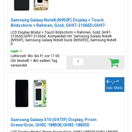
Samsung Galaxy Note8 (N950F) Display + Touch
Bildschirm + Rahmen, Gold, GH97-21065D;GH97-
21066D
LCD Display Modul + Touch Bildschirm + Rahmen, Gold, GH97-
21065D;GH97-21066D. Kompatibel mit: Samsung Galaxy Note8
(N950F), Samsung Galaxy Note8 Duos (N950FD), Samsung Note8
D...
Lager: 1
Lieferzeit: Mo. bis Fr. vor 17.00
Uhr bestellt = Am selben Tag
versendet
€--,--
*
Exkl. MwSt.
Samsung Galaxy S10 (G973F) Display, Prism
Green/Grün, GH82-18850E;GH82-18835E