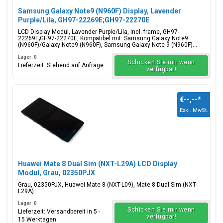
Samsung Galaxy Note9 (N960F) Display, Lavender
Purple/Lila, GH97-22269E;GH97-22270E
LCD Display Modul, Lavender Purple/Lila, Incl. frame, GH97-
22269E;GH97-22270E, Kompatibel mit: Samsung Galaxy Note9
(N960F)/Galaxy Note9 (N960F), Samsung Galaxy Note 9 (N960F)...
Lager: 0
Schicken Sie mir wenn
Lieferzeit: Stehend auf Anfrage
verfügbar!
€--,--
*
Exkl. MwSt.
Huawei Mate 8 Dual Sim (NXT-L29A) LCD Display
Modul, Grau, 02350PJX
Grau, 02350PJX, Huawei Mate 8 (NXT-L09), Mate 8 Dual Sim (NXT-
L29A)
Lager: 0
Schicken Sie mir wenn
Lieferzeit: Versandbereit in 5 -
verfügbar!
15 Werktagen