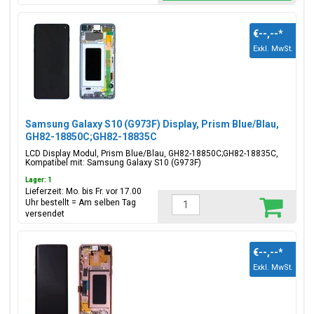
€--,--
*
Exkl. MwSt.
Samsung Galaxy S10 (G973F) Display, Prism Blue/Blau,
GH82-18850C;GH82-18835C
LCD Display Modul, Prism Blue/Blau, GH82-18850C;GH82-18835C,
Kompatibel mit: Samsung Galaxy S10 (G973F)
Lager: 1
Lieferzeit: Mo. bis Fr. vor 17.00
Uhr bestellt = Am selben Tag
versendet
€--,--
*
Exkl. MwSt.