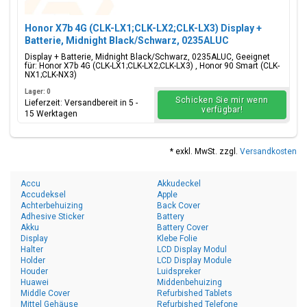
Honor X7b 4G (CLK-LX1;CLK-LX2;CLK-LX3) Display +
Batterie, Midnight Black/Schwarz, 0235ALUC
Display + Batterie, Midnight Black/Schwarz, 0235ALUC, Geeignet
für: Honor X7b 4G (CLK-LX1;CLK-LX2;CLK-LX3) , Honor 90 Smart (CLK-
NX1;CLK-NX3)
Lager: 0
Schicken Sie mir wenn
Lieferzeit: Versandbereit in 5 -
verfügbar!
15 Werktagen
* exkl. MwSt. zzgl.
Versandkosten
Accu
Akkudeckel
Accudeksel
Apple
Achterbehuizing
Back Cover
Adhesive Sticker
Battery
Akku
Battery Cover
Display
Klebe Folie
Halter
LCD Display Modul
Holder
LCD Display Module
Houder
Luidspreker
Huawei
Middenbehuizing
Middle Cover
Refurbished Tablets
Mittel Gehäuse
Refurbished Telefone