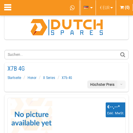
(0)
€
EUR
X7B 4G
Startseite
Honor
X Series
X7b 4G
Höchster Preis
€--,--
*
Exkl. MwSt.