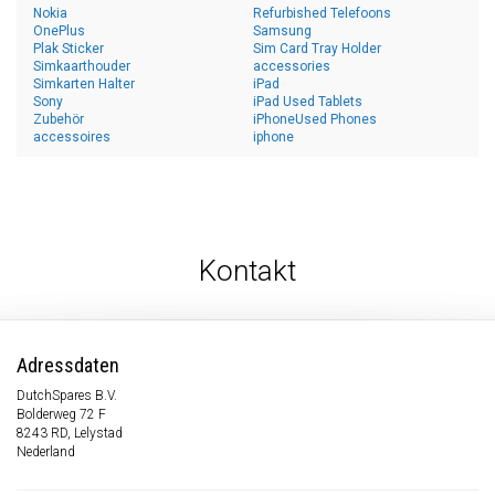
Nokia
Refurbished Telefoons
OnePlus
Samsung
Plak Sticker
Sim Card Tray Holder
Simkaarthouder
accessories
Simkarten Halter
iPad
Sony
iPad Used Tablets
Zubehör
iPhoneUsed Phones
accessoires
iphone
Kontakt
Adressdaten
DutchSpares B.V.
Bolderweg 72 F
8243 RD, Lelystad
Nederland