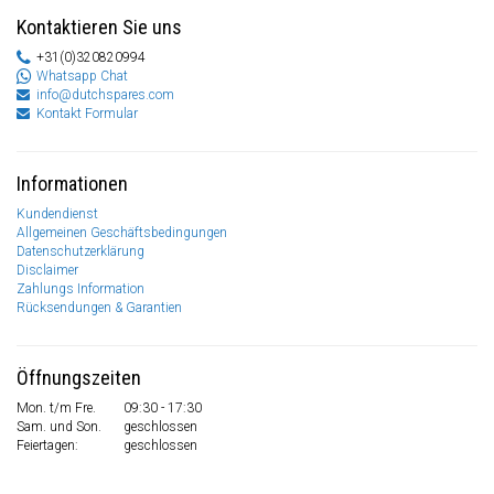
Kontaktieren Sie uns
+31(0)320820994
Whatsapp Chat
info@dutchspares.com
Kontakt Formular
Informationen
Kundendienst
Allgemeinen Geschäftsbedingungen
Datenschutzerklärung
Disclaimer
Zahlungs Information
Rücksendungen & Garantien
Öffnungszeiten
Mon. t/m Fre.
09:30 - 17:30
Sam. und Son.
geschlossen
Feiertagen:
geschlossen