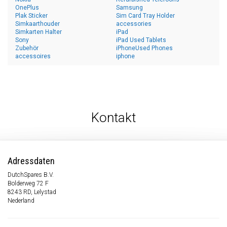
OnePlus
Samsung
Plak Sticker
Sim Card Tray Holder
Simkaarthouder
accessories
Simkarten Halter
iPad
Sony
iPad Used Tablets
Zubehör
iPhoneUsed Phones
accessoires
iphone
Kontakt
Adressdaten
DutchSpares B.V.
Bolderweg 72 F
8243 RD, Lelystad
Nederland