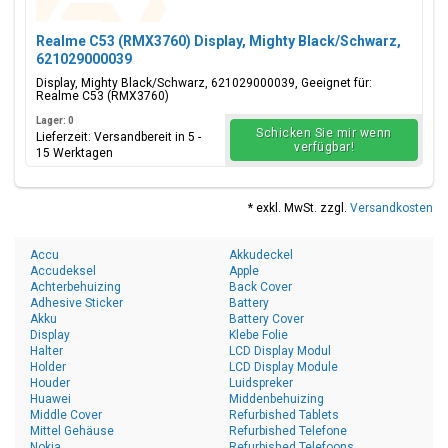
Realme C53 (RMX3760) Display, Mighty Black/Schwarz,
621029000039
Display, Mighty Black/Schwarz, 621029000039, Geeignet für:
Realme C53 (RMX3760)
Lager: 0
Schicken Sie mir wenn
Lieferzeit: Versandbereit in 5 -
verfügbar!
15 Werktagen
* exkl. MwSt. zzgl.
Versandkosten
Accu
Akkudeckel
Accudeksel
Apple
Achterbehuizing
Back Cover
Adhesive Sticker
Battery
Akku
Battery Cover
Display
Klebe Folie
Halter
LCD Display Modul
Holder
LCD Display Module
Houder
Luidspreker
Huawei
Middenbehuizing
Middle Cover
Refurbished Tablets
Mittel Gehäuse
Refurbished Telefone
Nokia
Refurbished Telefoons