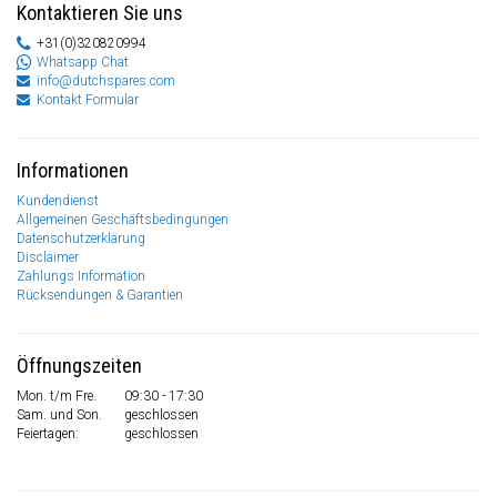
Kontaktieren Sie uns
+31(0)320820994
Whatsapp Chat
info@dutchspares.com
Kontakt Formular
Informationen
Kundendienst
Allgemeinen Geschäftsbedingungen
Datenschutzerklärung
Disclaimer
Zahlungs Information
Rücksendungen & Garantien
Öffnungszeiten
Mon. t/m Fre.
09:30 - 17:30
Sam. und Son.
geschlossen
Feiertagen:
geschlossen