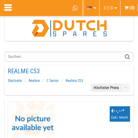
(0)
€
EUR
REALME C53
Startseite
Realme
C Series
Realme C53
Höchster Preis
€--,--
*
Exkl. MwSt.