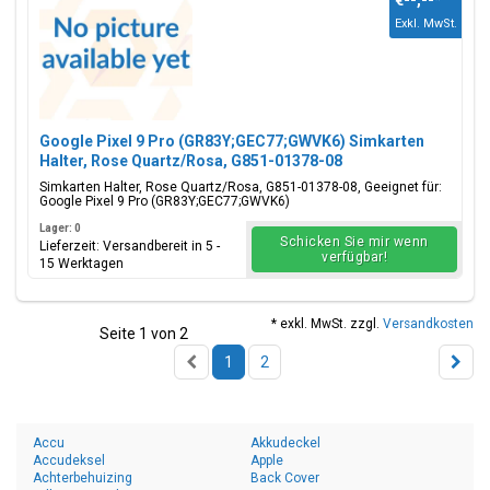
€--,--
*
Exkl. MwSt.
Google Pixel 9 Pro (GR83Y;GEC77;GWVK6) Simkarten
Halter, Rose Quartz/Rosa, G851-01378-08
Simkarten Halter, Rose Quartz/Rosa, G851-01378-08, Geeignet für:
Google Pixel 9 Pro (GR83Y;GEC77;GWVK6)
Lager: 0
Schicken Sie mir wenn
Lieferzeit: Versandbereit in 5 -
verfügbar!
15 Werktagen
* exkl. MwSt. zzgl.
Versandkosten
Seite 1 von 2
1
2
Accu
Akkudeckel
Accudeksel
Apple
Achterbehuizing
Back Cover