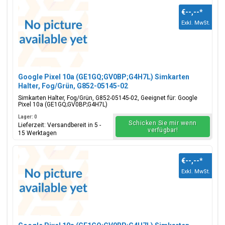
€--,--
*
Exkl. MwSt.
Google Pixel 10a (GE1GQ;GV0BP;G4H7L) Simkarten
Halter, Fog/Grün, G852-05145-02
Simkarten Halter, Fog/Grün, G852-05145-02, Geeignet für: Google
Pixel 10a (GE1GQ;GV0BP;G4H7L)
Lager: 0
Schicken Sie mir wenn
Lieferzeit: Versandbereit in 5 -
verfügbar!
15 Werktagen
€--,--
*
Exkl. MwSt.