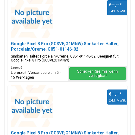
€--,--
*
Exkl. MwSt.
Google Pixel 8 Pro (GC3VE;G1MNW) Simkarten Halter,
Porcelain/Creme, G851-01146-02
Simkarten Halter, Porcelain/Creme, G851-01146-02, Geeignet für:
Google Pixel 8 Pro (GC3VE;G1MNW)
Lager: 0
Schicken Sie mir wenn
Lieferzeit: Versandbereit in 5 -
verfügbar!
15 Werktagen
€--,--
*
Exkl. MwSt.
Google Pixel 8 Pro (GC3VE;G1MNW) Simkarten Halter,