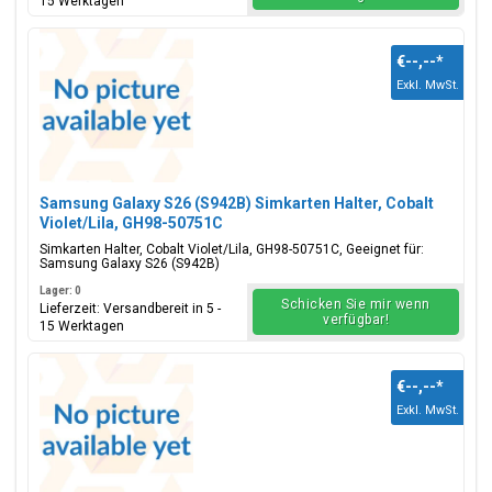
15 Werktagen
€--,--
*
Exkl. MwSt.
Samsung Galaxy S26 (S942B) Simkarten Halter, Cobalt
Violet/Lila, GH98-50751C
Simkarten Halter, Cobalt Violet/Lila, GH98-50751C, Geeignet für:
Samsung Galaxy S26 (S942B)
Lager: 0
Schicken Sie mir wenn
Lieferzeit: Versandbereit in 5 -
verfügbar!
15 Werktagen
€--,--
*
Exkl. MwSt.