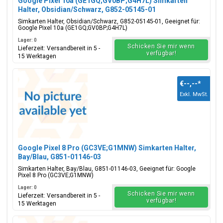
Google Pixel 10a (GE1GQ;GV0BP;G4H7L) Simkarten
Halter, Obsidian/Schwarz, G852-05145-01
Simkarten Halter, Obsidian/Schwarz, G852-05145-01, Geeignet für:
Google Pixel 10a (GE1GQ;GV0BP;G4H7L)
Lager: 0
Schicken Sie mir wenn
Lieferzeit: Versandbereit in 5 -
verfügbar!
15 Werktagen
€--,--
*
Exkl. MwSt.
Google Pixel 8 Pro (GC3VE;G1MNW) Simkarten Halter,
Bay/Blau, G851-01146-03
Simkarten Halter, Bay/Blau, G851-01146-03, Geeignet für: Google
Pixel 8 Pro (GC3VE;G1MNW)
Lager: 0
Schicken Sie mir wenn
Lieferzeit: Versandbereit in 5 -
verfügbar!
15 Werktagen