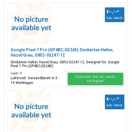
€--,--
*
Exkl. MwSt.
Google Pixel 7 Pro (GP4BC;GE2AE) Simkarten Halter,
Hazel/Grau, G852-02247-12
Simkarten Halter, Hazel/Grau, G852-02247-12, Geeignet für: Google
Pixel 7 Pro (GP4BC;GE2AE)
Lager: 0
Schicken Sie mir wenn
Lieferzeit: Versandbereit in 5 -
verfügbar!
15 Werktagen
€--,--
*
Exkl. MwSt.