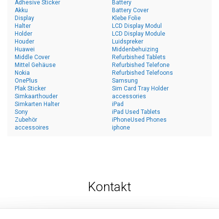
Adhesive Sticker
Battery
Akku
Battery Cover
Display
Klebe Folie
Halter
LCD Display Modul
Holder
LCD Display Module
Houder
Luidspreker
Huawei
Middenbehuizing
Middle Cover
Refurbished Tablets
Mittel Gehäuse
Refurbished Telefone
Nokia
Refurbished Telefoons
OnePlus
Samsung
Plak Sticker
Sim Card Tray Holder
Simkaarthouder
accessories
Simkarten Halter
iPad
Sony
iPad Used Tablets
Zubehör
iPhoneUsed Phones
accessoires
iphone
Kontakt