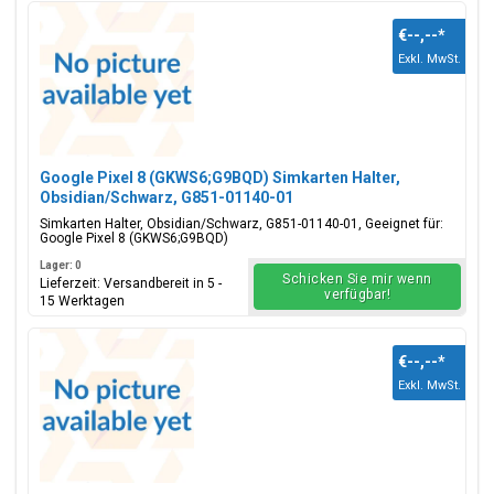
€--,--
*
Exkl. MwSt.
Google Pixel 8 (GKWS6;G9BQD) Simkarten Halter,
Obsidian/Schwarz, G851-01140-01
Simkarten Halter, Obsidian/Schwarz, G851-01140-01, Geeignet für:
Google Pixel 8 (GKWS6;G9BQD)
Lager: 0
Schicken Sie mir wenn
Lieferzeit: Versandbereit in 5 -
verfügbar!
15 Werktagen
€--,--
*
Exkl. MwSt.