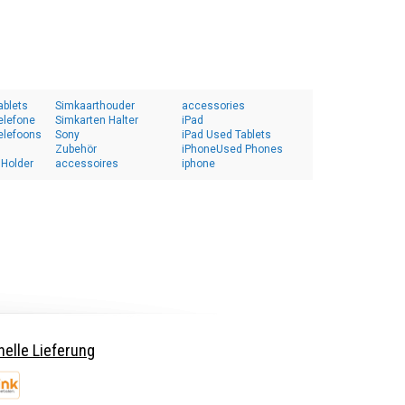
ablets
Simkaarthouder
accessories
elefone
Simkarten Halter
iPad
elefoons
Sony
iPad Used Tablets
Zubehör
iPhoneUsed Phones
 Holder
accessoires
iphone
elle Lieferung