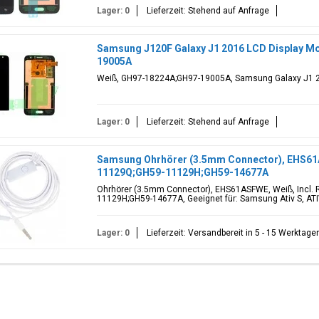
Lager: 0
Lieferzeit: Stehend auf Anfrage
Samsung J120F Galaxy J1 2016 LCD Display M
19005A
Weiß, GH97-18224A;GH97-19005A, Samsung Galaxy J1 2
Lager: 0
Lieferzeit: Stehend auf Anfrage
Samsung Ohrhörer (3.5mm Connector), EHS61
11129Q;GH59-11129H;GH59-14677A
Ohrhörer (3.5mm Connector), EHS61ASFWE, Weiß, Incl.
11129H;GH59-14677A, Geeignet für: Samsung Ativ S, ATI
Lager: 0
Lieferzeit: Versandbereit in 5 - 15 Werktage