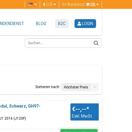
€
EUR
Ihr Warenkorb
(0)
NDENDIENST
BLOG
B2C
LOGIN
Sortieren nach:
Höchster Preis
dul, Schwarz, GH97-
€--,--
*
Exkl. MwSt.
J1 2016 (J120F)