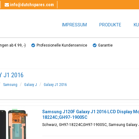
info@dutchspares.com
IMPRESSUM
PRODUKTE
KU
gen ab € 99, ​​-)
Professionelle Kundenservice
Garantie
 J1 2016
Samsung
Galaxy J
Galaxy J1 2016
Samsung J120F Galaxy J1 2016 LCD Display Mo
18224C;GH97-19005C
Schwarz, GH97-18224C;GH97-19005C, Samsung Galaxy 