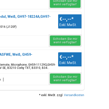
Schicken Sie mir
wenn verfügbar!
odul, Weiß, GH97-18224A;GH97-
€--,--
*
Exkl. MwSt.
016 (J120F)
Schicken Sie mir
wenn verfügbar!
ASFWE, Weiß, GH59-
€--,--
*
Exkl. MwSt.
 Remote, Microphone, GH59-11129Q;GH59-
V SE, B3210 Corby TXT, B3310, B34...
Schicken Sie mir
n
wenn verfügbar!
* exkl. MwSt. zzgl.
Versandkosten