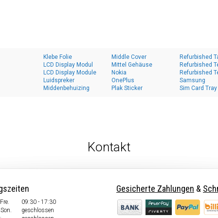
Klebe Folie
Middle Cover
Refurbished T
LCD Display Modul
Mittel Gehäuse
Refurbished T
LCD Display Module
Nokia
Refurbished T
Luidspreker
OnePlus
Samsung
Middenbehuizing
Plak Sticker
Sim Card Tray
Kontakt
gszeiten
Gesicherte Zahlungen
&
Schn
Fre.
09:30 - 17:30
 Son.
geschlossen