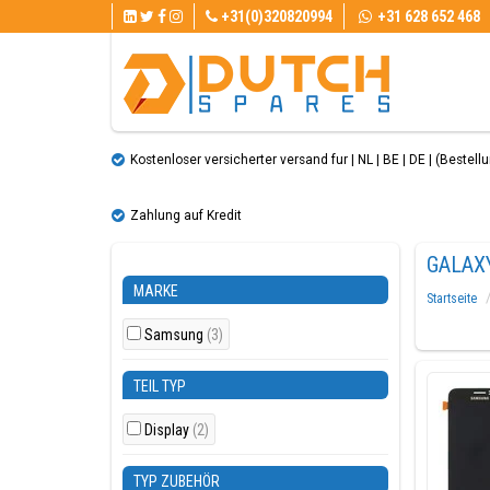
+31(0)320820994
+31 628 652 468
Kostenloser versicherter versand fur | NL | BE | DE | (Bestellun
Zahlung auf Kredit
GALAXY
MARKE
Startseite
Samsung
(3)
TEIL TYP
Display
(2)
TYP ZUBEHÖR