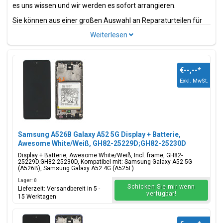
es uns wissen und wir werden es sofort arrangieren.
Sie können aus einer großen Auswahl an Reparaturteilen für
das Samsung Galaxy A52 5G wählen. Dies sind Teile und
Zubehör wie z.B.
Bildschirme
, Ladeanschlüsse, Strom- und
Volumenflexkabel.
Suchen Sie nach einem anderen Modell der Galaxy A-Serie?
€--,--
*
Wir haben auch
Samsung Galaxy A42 5G Ersatzteile
in
Exkl. MwSt.
unserem umfangreichen Sortiment.
Model(le)
Samsung Galaxy A52 5G
Samsung A526B Galaxy A52 5G Display + Batterie,
Modellcode(s)
Awesome White/Weiß, GH82-25229D;GH82-25230D
SM-A526B, SM-A526B/DS, SM-A5260, SM-A526W, SM-
Display + Batterie, Awesome White/Weiß, Incl. frame, GH82-
A526U
25229D;GH82-25230D, Kompatibel mit: Samsung Galaxy A52 5G
(A526B), Samsung Galaxy A52 4G (A525F)
Farbe(n)
Lager: 0
Schicken Sie mir wenn
Lieferzeit: Versandbereit in 5 -
Awesome Black, Awesome
verfügbar!
15 Werktagen
White, Awesome Blue,
Awesome Violet