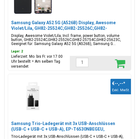
Samsung Galaxy A52 5G (A526B) Display, Awesome
Violet/Lila, GH82-25524C;GH82-25526C;GH82-
25754C;GH82-25623C
Display, Awesome Violet/Lila, Incl. frame, power button, volume
button, GH82-25524C;GH82-25526C;GH82-25754C;GH82-25623C,
Geeignet für: Samsung Galaxy A52 5G (A526B), Samsung G...
Lager: 2
Lieferzeit: Mo. bis Fr. vor 17.00
Uhr bestellt = Am selben Tag
versendet
€--,--
*
Exkl. MwSt.
Samsung Trio-Ladegerät mit 3x USB-Anschlüssen
(USB-C + USB-C + USB-A), EP-T6530NBEGEU,
65W/25W/15W, Schwarz, Blisterverpackung,
Trio-Ladegerät mit 3x USB-Anschlüssen (USB-C + USB-C + USB-A),