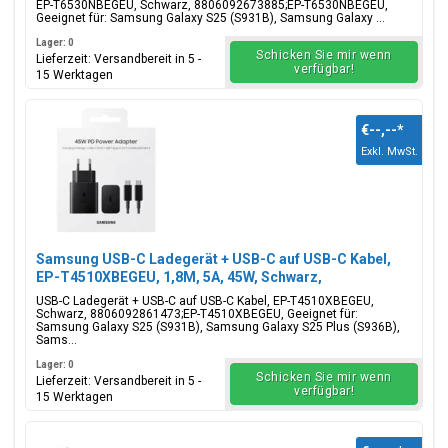
8806092673885;EP-T6530NBEGEU
EP-T6530NBEGEU, Schwarz, 8806092673885;EP-T6530NBEGEU,
Geeignet für: Samsung Galaxy S25 (S931B), Samsung Galaxy ...
Lager: 0
Schicken Sie mir wenn
Lieferzeit: Versandbereit in 5 -
verfügbar!
15 Werktagen
€--,--
*
Exkl. MwSt.
Samsung USB-C Ladegerät + USB-C auf USB-C Kabel,
EP-T4510XBEGEU, 1,8M, 5A, 45W, Schwarz,
Blisterverpackung, 8806092861473;EP-T4510XBEGEU
USB-C Ladegerät + USB-C auf USB-C Kabel, EP-T4510XBEGEU,
Schwarz, 8806092861473;EP-T4510XBEGEU, Geeignet für:
Samsung Galaxy S25 (S931B), Samsung Galaxy S25 Plus (S936B),
Sams...
Lager: 0
Schicken Sie mir wenn
Lieferzeit: Versandbereit in 5 -
verfügbar!
15 Werktagen