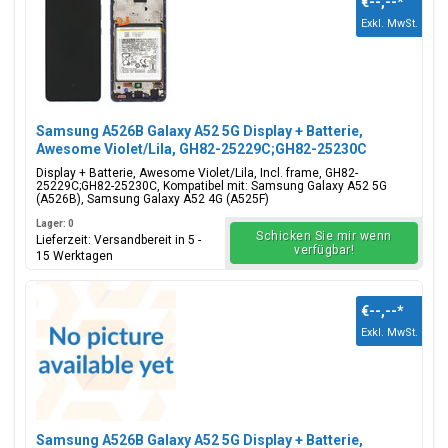
€--,--
*
Exkl. MwSt.
Die beliebtesten Teile für Samsung Galaxy A52 5G gehören
lcd-Display
, Batterieabdeckung, Akku, Ladeanschluss USB-C-
Anschluss, SIM-Kartenhalter und Klebeband Aufkleber. Sie
suchen ein anderes
Galaxy A
Modell? Alle verfügbaren
Samsung Galaxy A Modelle
anzeigen.
Samsung A526B Galaxy A52 5G Display + Batterie,
Awesome Violet/Lila, GH82-25229C;GH82-25230C
Display + Batterie, Awesome Violet/Lila, Incl. frame, GH82-
25229C;GH82-25230C, Kompatibel mit: Samsung Galaxy A52 5G
(A526B), Samsung Galaxy A52 4G (A525F)
Lager: 0
Schicken Sie mir wenn
Lieferzeit: Versandbereit in 5 -
verfügbar!
15 Werktagen
€--,--
*
Exkl. MwSt.
Samsung A526B Galaxy A52 5G Display + Batterie,