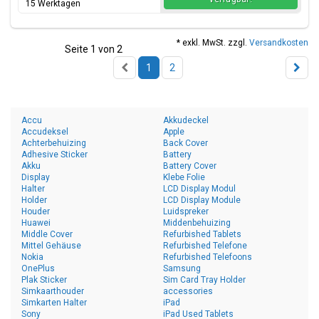
15 Werktagen
* exkl. MwSt. zzgl.
Versandkosten
Seite 1 von 2
1
2
Accu
Akkudeckel
Accudeksel
Apple
Achterbehuizing
Back Cover
Adhesive Sticker
Battery
Akku
Battery Cover
Display
Klebe Folie
Halter
LCD Display Modul
Holder
LCD Display Module
Houder
Luidspreker
Huawei
Middenbehuizing
Middle Cover
Refurbished Tablets
Mittel Gehäuse
Refurbished Telefone
Nokia
Refurbished Telefoons
OnePlus
Samsung
Plak Sticker
Sim Card Tray Holder
Simkaarthouder
accessories
Simkarten Halter
iPad
Sony
iPad Used Tablets