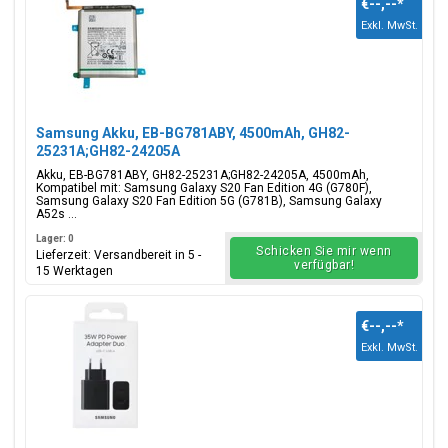
€--,--
*
Exkl. MwSt.
Samsung Akku, EB-BG781ABY, 4500mAh, GH82-
25231A;GH82-24205A
Akku, EB-BG781ABY, GH82-25231A;GH82-24205A, 4500mAh,
Kompatibel mit: Samsung Galaxy S20 Fan Edition 4G (G780F),
Samsung Galaxy S20 Fan Edition 5G (G781B), Samsung Galaxy
A52s ...
Lager: 0
Schicken Sie mir wenn
Lieferzeit: Versandbereit in 5 -
verfügbar!
15 Werktagen
€--,--
*
Exkl. MwSt.