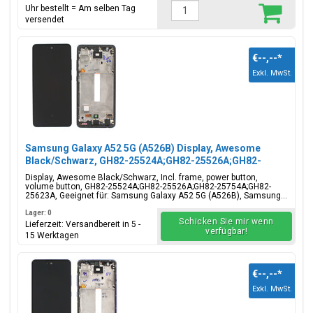
Uhr bestellt = Am selben Tag
versendet
€--,--
*
Exkl. MwSt.
Samsung Galaxy A52 5G (A526B) Display, Awesome
Black/Schwarz, GH82-25524A;GH82-25526A;GH82-
25754A;GH82-25623A
Display, Awesome Black/Schwarz, Incl. frame, power button,
volume button, GH82-25524A;GH82-25526A;GH82-25754A;GH82-
25623A, Geeignet für: Samsung Galaxy A52 5G (A526B), Samsung...
Lager: 0
Schicken Sie mir wenn
Lieferzeit: Versandbereit in 5 -
verfügbar!
15 Werktagen
€--,--
*
Exkl. MwSt.