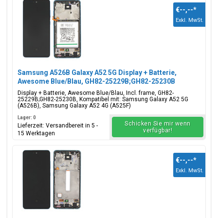
€--,--
*
Exkl. MwSt.
Samsung A526B Galaxy A52 5G Display + Batterie,
Awesome Blue/Blau, GH82-25229B;GH82-25230B
Display + Batterie, Awesome Blue/Blau, Incl. frame, GH82-
25229B;GH82-25230B, Kompatibel mit: Samsung Galaxy A52 5G
(A526B), Samsung Galaxy A52 4G (A525F)
Lager: 0
Schicken Sie mir wenn
Lieferzeit: Versandbereit in 5 -
verfügbar!
15 Werktagen
€--,--
*
Exkl. MwSt.