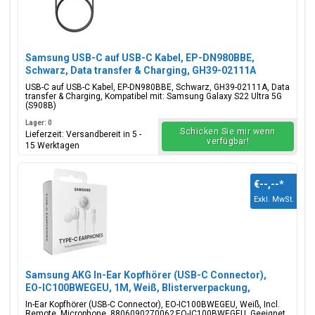
Samsung USB-C auf USB-C Kabel, EP-DN980BBE,
Schwarz, Data transfer & Charging, GH39-02111A
USB-C auf USB-C Kabel, EP-DN980BBE, Schwarz, GH39-02111A, Data
transfer & Charging, Kompatibel mit: Samsung Galaxy S22 Ultra 5G
(S908B)
Lager: 0
Schicken Sie mir wenn
Lieferzeit: Versandbereit in 5 -
verfügbar!
15 Werktagen
€--,--
*
Exkl. MwSt.
Samsung AKG In-Ear Kopfhörer (USB-C Connector),
EO-IC100BWEGEU, 1M, Weiß, Blisterverpackung,
8806090270062;EO-IC100BWEGEU
In-Ear Kopfhörer (USB-C Connector), EO-IC100BWEGEU, Weiß, Incl.
Remote, Microphone, 8806090270062;EO-IC100BWEGEU, Geeignet