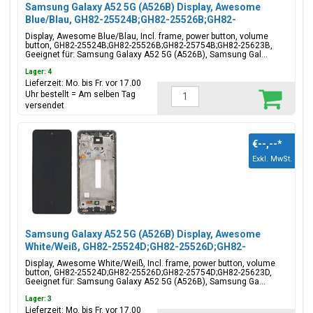
Samsung Galaxy A52 5G (A526B) Display, Awesome
Blue/Blau, GH82-25524B;GH82-25526B;GH82-
25754B;GH82-25623B
Display, Awesome Blue/Blau, Incl. frame, power button, volume
button, GH82-25524B;GH82-25526B;GH82-25754B;GH82-25623B,
Geeignet für: Samsung Galaxy A52 5G (A526B), Samsung Gal...
Lager: 4
Lieferzeit: Mo. bis Fr. vor 17.00
Uhr bestellt = Am selben Tag
versendet
€--,--
*
Exkl. MwSt.
Samsung Galaxy A52 5G (A526B) Display, Awesome
White/Weiß, GH82-25524D;GH82-25526D;GH82-
25754D;GH82-25623D
Display, Awesome White/Weiß, Incl. frame, power button, volume
button, GH82-25524D;GH82-25526D;GH82-25754D;GH82-25623D,
Geeignet für: Samsung Galaxy A52 5G (A526B), Samsung Ga...
Lager: 3
Lieferzeit: Mo. bis Fr. vor 17.00