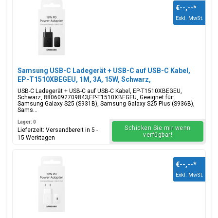
€--,--
*
Exkl. MwSt.
Samsung USB-C Ladegerät + USB-C auf USB-C Kabel,
EP-T1510XBEGEU, 1M, 3A, 15W, Schwarz,
Blisterverpackung, 8806092709843;EP-T1510XBEGEU
USB-C Ladegerät + USB-C auf USB-C Kabel, EP-T1510XBEGEU,
Schwarz, 8806092709843;EP-T1510XBEGEU, Geeignet für:
Samsung Galaxy S25 (S931B), Samsung Galaxy S25 Plus (S936B),
Sams...
Lager: 0
Schicken Sie mir wenn
Lieferzeit: Versandbereit in 5 -
verfügbar!
15 Werktagen
€--,--
*
Exkl. MwSt.