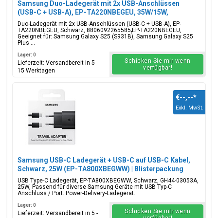
Samsung Duo-Ladegerät mit 2x USB-Anschlüssen
(USB-C + USB-A), EP-TA220NBEGEU, 35W/15W,
Schwarz, Blisterverpackung, 8806092265585;EP-
Duo-Ladegerät mit 2x USB-Anschlüssen (USB-C + USB-A), EP-
TA220NBEGEU
TA220NBEGEU, Schwarz, 8806092265585;EP-TA220NBEGEU,
Geeignet für: Samsung Galaxy S25 (S931B), Samsung Galaxy S25
Plus ...
Lager: 0
Schicken Sie mir wenn
Lieferzeit: Versandbereit in 5 -
verfügbar!
15 Werktagen
€--,--
*
Exkl. MwSt.
Samsung USB-C Ladegerät + USB-C auf USB-C Kabel,
Schwarz, 25W (EP-TA800XBEGWW) | Blisterpackung
USB Type-C Ladegerät, EP-TA800XBEGWW, Schwarz, GH44-03053A,
25W, Passend für diverse Samsung Geräte mit USB Typ-C
Anschluss / Port. Power-Delivery-Ladegerät.
Lager: 0
Schicken Sie mir wenn
Lieferzeit: Versandbereit in 5 -