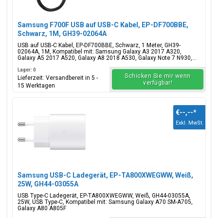
Samsung F700F USB auf USB-C Kabel, EP-DF700BBE,
Schwarz, 1M, GH39-02064A
USB auf USB-C Kabel, EP-DF700BBE, Schwarz, 1 Meter, GH39-
02064A, 1M, Kompatibel mit: Samsung Galaxy A3 2017 A320,
Galaxy A5 2017 A520, Galaxy A8 2018 A530, Galaxy Note 7 N930,...
Lager: 0
Schicken Sie mir wenn
Lieferzeit: Versandbereit in 5 -
verfügbar!
15 Werktagen
€--,--
*
Exkl. MwSt.
Samsung USB-C Ladegerät, EP-TA800XWEGWW, Weiß,
25W, GH44-03055A
USB Type-C Ladegerät, EP-TA800XWEGWW, Weiß, GH44-03055A,
25W, USB Type-C, Kompatibel mit: Samsung Galaxy A70 SM-A705,
Galaxy A80 A805F