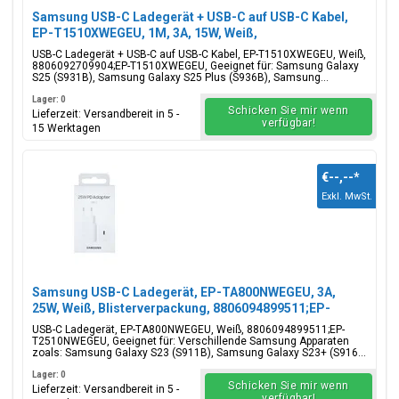
Samsung USB-C Ladegerät + USB-C auf USB-C Kabel,
EP-T1510XWEGEU, 1M, 3A, 15W, Weiß,
Blisterverpackung, 8806092709904;EP-T1510XWEGEU
USB-C Ladegerät + USB-C auf USB-C Kabel, EP-T1510XWEGEU, Weiß,
8806092709904;EP-T1510XWEGEU, Geeignet für: Samsung Galaxy
S25 (S931B), Samsung Galaxy S25 Plus (S936B), Samsung...
Lager: 0
Schicken Sie mir wenn
Lieferzeit: Versandbereit in 5 -
verfügbar!
15 Werktagen
€--,--
*
Exkl. MwSt.
Samsung USB-C Ladegerät, EP-TA800NWEGEU, 3A,
25W, Weiß, Blisterverpackung, 8806094899511;EP-
T2510NWEGEU
USB-C Ladegerät, EP-TA800NWEGEU, Weiß, 8806094899511;EP-
T2510NWEGEU, Geeignet für: Verschillende Samsung Apparaten
zoals: Samsung Galaxy S23 (S911B), Samsung Galaxy S23+ (S916...
Lager: 0
Schicken Sie mir wenn
Lieferzeit: Versandbereit in 5 -
verfügbar!