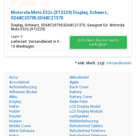
Motorola Moto E32s (XT2229) Display, Schwarz,
5D68C20795;5D68C21370
Display, Schwarz, 5D68C20795;5D68C21370, Geeignet für: Motorola
Moto E32s (XT2229)
Lager: 0
Schicken Sie mir wenn
Lieferzeit: Versandbereit in 5 -
verfügbar!
15 Werktagen
* exkl. MwSt. zzgl.
Versandkosten
Accu
Akkudeckel
Accudeksel
Apple
Achterbehuizing
Back Cover
Adhesive Sticker
Battery
Akku
Battery Cover
Display
Klebe Folie
Halter
LCD Display Modul
Holder
LCD Display Module
Houder
Luidspreker
Huawei
Middenbehuizing
Middle Cover
Refurbished Tablets
Mittel Gehäuse
Refurbished Telefone
Nokia
Refurbished Telefoons