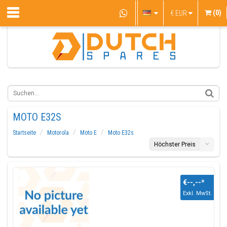
(0)
€
EUR
MOTO E32S
Startseite
Motorola
Moto E
Moto E32s
Höchster Preis
€--,--
*
Exkl. MwSt.