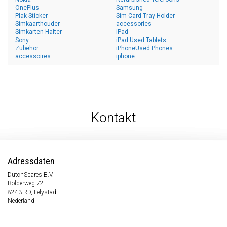
OnePlus
Samsung
Plak Sticker
Sim Card Tray Holder
Simkaarthouder
accessories
Simkarten Halter
iPad
Sony
iPad Used Tablets
Zubehör
iPhoneUsed Phones
accessoires
iphone
Kontakt
Adressdaten
DutchSpares B.V.
Bolderweg 72 F
8243 RD, Lelystad
Nederland