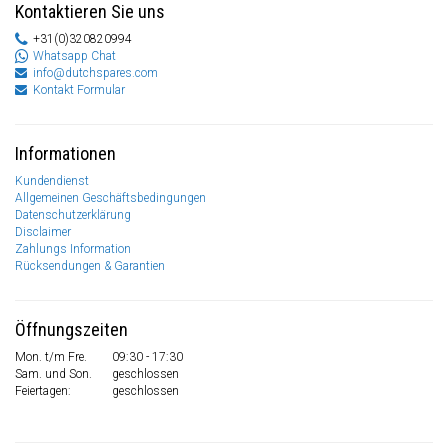
Kontaktieren Sie uns
+31(0)320820994
Whatsapp Chat
info@dutchspares.com
Kontakt Formular
Informationen
Kundendienst
Allgemeinen Geschäftsbedingungen
Datenschutzerklärung
Disclaimer
Zahlungs Information
Rücksendungen & Garantien
Öffnungszeiten
Mon. t/m Fre.
09:30 - 17:30
Sam. und Son.
geschlossen
Feiertagen:
geschlossen