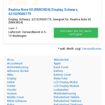
Realme Note 50 (RMX3834) Display, Schwarz,
621029000179
Display, Schwarz, 621029000179, Geeignet für: Realme Note 50
(RMX3834)
Lager: 0
Schicken Sie mir wenn
Lieferzeit: Versandbereit in 5 -
verfügbar!
15 Werktagen
* exkl. MwSt. zzgl.
Versandkosten
Accu
Akkudeckel
Accudeksel
Apple
Achterbehuizing
Back Cover
Adhesive Sticker
Battery
Akku
Battery Cover
Display
Klebe Folie
Halter
LCD Display Modul
Holder
LCD Display Module
Houder
Luidspreker
Huawei
Middenbehuizing
Middle Cover
Refurbished Tablets
Mittel Gehäuse
Refurbished Telefone
Nokia
Refurbished Telefoons