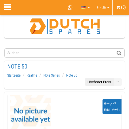
(0)
€
EUR
NOTE 50
Startseite
Realme
Note Series
Note 50
Höchster Preis
€--,--
*
Exkl. MwSt.