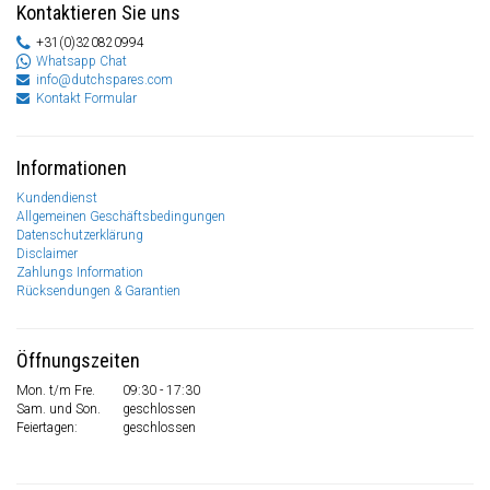
Kontaktieren Sie uns
+31(0)320820994
Whatsapp Chat
info@dutchspares.com
Kontakt Formular
Informationen
Kundendienst
Allgemeinen Geschäftsbedingungen
Datenschutzerklärung
Disclaimer
Zahlungs Information
Rücksendungen & Garantien
Öffnungszeiten
Mon. t/m Fre.
09:30 - 17:30
Sam. und Son.
geschlossen
Feiertagen:
geschlossen