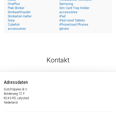
OnePlus
Samsung
Plak Sticker
Sim Card Tray Holder
Simkaarthouder
accessories
Simkarten Halter
iPad
Sony
iPad Used Tablets
Zubehör
iPhoneUsed Phones
accessoires
iphone
Kontakt
Adressdaten
DutchSpares B.V.
Bolderweg 72 F
8243 RD, Lelystad
Nederland