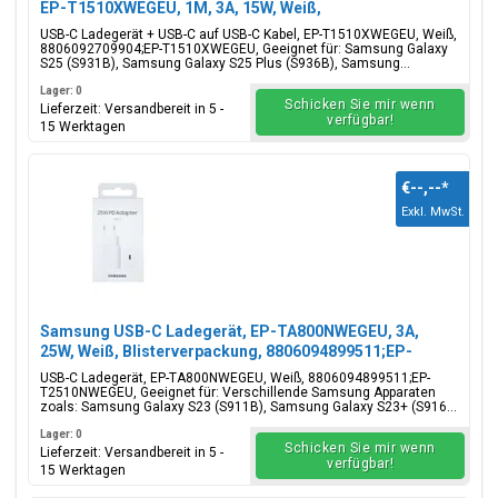
EP-T1510XWEGEU, 1M, 3A, 15W, Weiß,
Blisterverpackung, 8806092709904;EP-T1510XWEGEU
USB-C Ladegerät + USB-C auf USB-C Kabel, EP-T1510XWEGEU, Weiß,
8806092709904;EP-T1510XWEGEU, Geeignet für: Samsung Galaxy
S25 (S931B), Samsung Galaxy S25 Plus (S936B), Samsung...
Lager: 0
Schicken Sie mir wenn
Lieferzeit: Versandbereit in 5 -
verfügbar!
15 Werktagen
€--,--
*
Exkl. MwSt.
Samsung USB-C Ladegerät, EP-TA800NWEGEU, 3A,
25W, Weiß, Blisterverpackung, 8806094899511;EP-
T2510NWEGEU
USB-C Ladegerät, EP-TA800NWEGEU, Weiß, 8806094899511;EP-
T2510NWEGEU, Geeignet für: Verschillende Samsung Apparaten
zoals: Samsung Galaxy S23 (S911B), Samsung Galaxy S23+ (S916...
Lager: 0
Schicken Sie mir wenn
Lieferzeit: Versandbereit in 5 -
verfügbar!
15 Werktagen