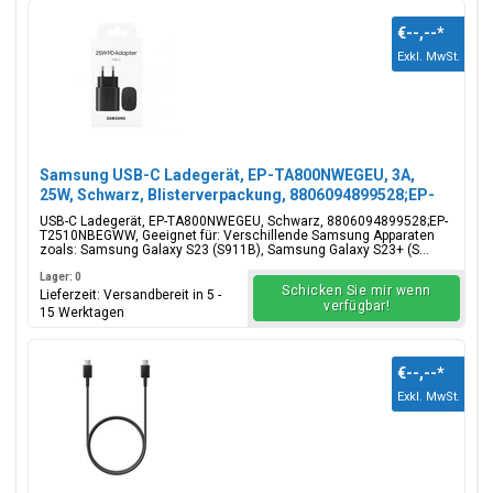
€--,--
*
Exkl. MwSt.
Samsung USB-C Ladegerät, EP-TA800NWEGEU, 3A,
25W, Schwarz, Blisterverpackung, 8806094899528;EP-
T2510NBEGWW
USB-C Ladegerät, EP-TA800NWEGEU, Schwarz, 8806094899528;EP-
T2510NBEGWW, Geeignet für: Verschillende Samsung Apparaten
zoals: Samsung Galaxy S23 (S911B), Samsung Galaxy S23+ (S...
Lager: 0
Schicken Sie mir wenn
Lieferzeit: Versandbereit in 5 -
verfügbar!
15 Werktagen
€--,--
*
Exkl. MwSt.