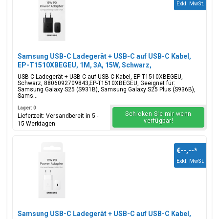
Exkl. MwSt.
Samsung USB-C Ladegerät + USB-C auf USB-C Kabel,
EP-T1510XBEGEU, 1M, 3A, 15W, Schwarz,
Blisterverpackung, 8806092709843;EP-T1510XBEGEU
USB-C Ladegerät + USB-C auf USB-C Kabel, EP-T1510XBEGEU,
Schwarz, 8806092709843;EP-T1510XBEGEU, Geeignet für:
Samsung Galaxy S25 (S931B), Samsung Galaxy S25 Plus (S936B),
Sams...
Lager: 0
Schicken Sie mir wenn
Lieferzeit: Versandbereit in 5 -
verfügbar!
15 Werktagen
€--,--
*
Exkl. MwSt.
Samsung USB-C Ladegerät + USB-C auf USB-C Kabel,