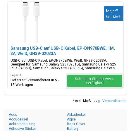
€--,--
*
Exkl. MwSt.
Samsung USB-C auf USB-C Kabel, EP-DN970BWE, 1M,
3A, Weiß, GH39-02033A
USB-C auf USB-C Kabel, EP-DN970BWE, Weiß, GH39-02033A,
Geeignet für: Samsung Galaxy S25 (S931B), Samsung Galaxy S25
Plus (S936B), Samsung Galaxy S25+ (S936B), Samsung Galaxy S...
Lager: 0
Schicken Sie mir wenn
Lieferzeit: Versandbereit in 5 -
verfügbar!
15 Werktagen
* exkl. MwSt. zzgl.
Versandkosten
Accu
Akkudeckel
Accudeksel
Apple
Achterbehuizing
Back Cover
Adhesive Sticker
Battery