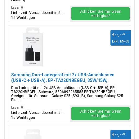
(A356B)
Lager: 0
Schicken Sie mir wenn
Lieferzeit: Versandbereit in 5 -
verfügbar!
15 Werktagen
€--,--
*
Exkl. MwSt.
Samsung Duo-Ladegerät mit 2x USB-Anschlüssen
(USB-C + USB-A), EP-TA220NBEGEU, 35W/15W,
Schwarz, Blisterverpackung, 8806092265585;EP-
Duo-Ladegerät mit 2x USB-Anschlüssen (USB-C + USB-A), EP-
TA220NBEGEU
TA220NBEGEU, Schwarz, 8806092265585;EP-TA220NBEGEU,
Geeignet für: Samsung Galaxy S25 (S931B), Samsung Galaxy S25
Plus ...
Lager: 0
Schicken Sie mir wenn
Lieferzeit: Versandbereit in 5 -
verfügbar!
15 Werktagen
€--,--
*