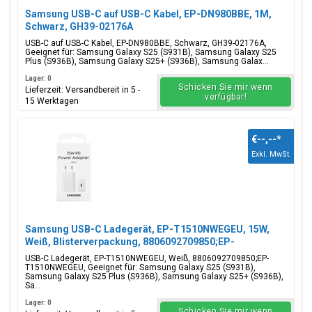
Samsung USB-C auf USB-C Kabel, EP-DN980BBE, 1M,
Schwarz, GH39-02176A
USB-C auf USB-C Kabel, EP-DN980BBE, Schwarz, GH39-02176A,
Geeignet für: Samsung Galaxy S25 (S931B), Samsung Galaxy S25
Plus (S936B), Samsung Galaxy S25+ (S936B), Samsung Galax...
Lager: 0
Schicken Sie mir wenn
Lieferzeit: Versandbereit in 5 -
verfügbar!
15 Werktagen
€--,--
*
Exkl. MwSt.
Samsung USB-C Ladegerät, EP-T1510NWEGEU, 15W,
Weiß, Blisterverpackung, 8806092709850;EP-
T1510NWEGEU
USB-C Ladegerät, EP-T1510NWEGEU, Weiß, 8806092709850;EP-
T1510NWEGEU, Geeignet für: Samsung Galaxy S25 (S931B),
Samsung Galaxy S25 Plus (S936B), Samsung Galaxy S25+ (S936B),
Sa...
Lager: 0
Schicken Sie mir wenn