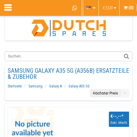
(0)
€
EUR
SAMSUNG GALAXY A35 5G (A356B) ERSATZTEILE
& ZUBEHÖR
Startseite
Samsung
Galaxy A
Galaxy A35 5G
Höchster Preis
€--,--
*
Exkl. MwSt.