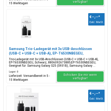
verfügbar!
15 Werktagen
€--,--
*
Exkl. MwSt.
Samsung Trio-Ladegerät mit 3x USB-Anschlüssen
(USB-C + USB-C + USB-A), EP-T6530NBEGEU,
65W/25W/15W, Schwarz, Blisterverpackung,
Trio-Ladegerät mit 3x USB-Anschlüssen (USB-C + USB-C + USB-A),
8806092673885;EP-T6530NBEGEU
EP-T6530NBEGEU, Schwarz, 8806092673885;EP-T6530NBEGEU,
Geeignet für: Samsung Galaxy S25 (S931B), Samsung Galaxy ...
Lager: 0
Schicken Sie mir wenn
Lieferzeit: Versandbereit in 5 -
verfügbar!
15 Werktagen
€--,--
*
Exkl. MwSt.