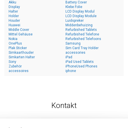
Akku
Battery Cover
Display
Klebe Folie
Halter
LCD Display Modul
Holder
LCD Display Module
Houder
Luidspreker
Huawei
Middenbehuizing
Middle Cover
Refurbished Tablets
Mittel Gehäuse
Refurbished Telefone
Nokia
Refurbished Telefoons
OnePlus
Samsung
Plak Sticker
Sim Card Tray Holder
Simkaarthouder
accessories
Simkarten Halter
iPad
Sony
iPad Used Tablets
Zubehör
iPhoneUsed Phones
accessoires
iphone
Kontakt