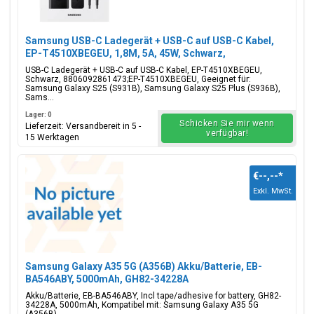
Samsung USB-C Ladegerät + USB-C auf USB-C Kabel,
EP-T4510XBEGEU, 1,8M, 5A, 45W, Schwarz,
Blisterverpackung, 8806092861473;EP-T4510XBEGEU
USB-C Ladegerät + USB-C auf USB-C Kabel, EP-T4510XBEGEU,
Schwarz, 8806092861473;EP-T4510XBEGEU, Geeignet für:
Samsung Galaxy S25 (S931B), Samsung Galaxy S25 Plus (S936B),
Sams...
Lager: 0
Schicken Sie mir wenn
Lieferzeit: Versandbereit in 5 -
verfügbar!
15 Werktagen
€--,--
*
Exkl. MwSt.
Samsung Galaxy A35 5G (A356B) Akku/Batterie, EB-
BA546ABY, 5000mAh, GH82-34228A
Akku/Batterie, EB-BA546ABY, Incl tape/adhesive for battery, GH82-
34228A, 5000mAh, Kompatibel mit: Samsung Galaxy A35 5G