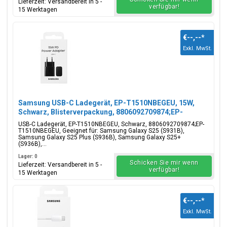
Lieferzeit: Versandbereit in 5 -
verfügbar!
15 Werktagen
€--,--
*
Exkl. MwSt.
Samsung USB-C Ladegerät, EP-T1510NBEGEU, 15W,
Schwarz, Blisterverpackung, 8806092709874;EP-
T1510NBEGEU
USB-C Ladegerät, EP-T1510NBEGEU, Schwarz, 8806092709874;EP-
T1510NBEGEU, Geeignet für: Samsung Galaxy S25 (S931B),
Samsung Galaxy S25 Plus (S936B), Samsung Galaxy S25+
(S936B),...
Lager: 0
Schicken Sie mir wenn
Lieferzeit: Versandbereit in 5 -
verfügbar!
15 Werktagen
€--,--
*
Exkl. MwSt.