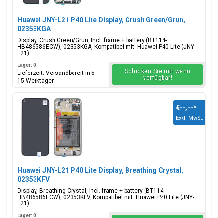
Huawei JNY-L21 P40 Lite Display, Crush Green/Grun,
02353KGA
Display, Crush Green/Grun, Incl. frame + battery (BT114-
HB486586ECW), 02353KGA, Kompatibel mit: Huawei P40 Lite (JNY-
L21)
Lager: 0
Schicken Sie mir wenn
Lieferzeit: Versandbereit in 5 -
verfügbar!
15 Werktagen
€--,--
*
Exkl. MwSt.
Huawei JNY-L21 P40 Lite Display, Breathing Crystal,
02353KFV
Display, Breathing Crystal, Incl. frame + battery (BT114-
HB486586ECW), 02353KFV, Kompatibel mit: Huawei P40 Lite (JNY-
L21)
Lager: 0