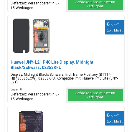
Schicken Sie mir wenn
Lieferzeit: Versandbereit in 5 -
verfügbar!
15 Werktagen
€--,--
*
Exkl. MwSt.
Huawei JNY-L21 P40 Lite Display, Midnight
Black/Schwarz, 02353KFU
Display, Midnight Black/Schwarz, Incl. frame + battery (BT114-
HB486586ECW), 02353KFU, Kompatibel mit: Huawei P40 Lite (JNY-
L21)
Lager: 0
Schicken Sie mir wenn
Lieferzeit: Versandbereit in 5 -
verfügbar!
15 Werktagen
€--,--
*
Exkl. MwSt.