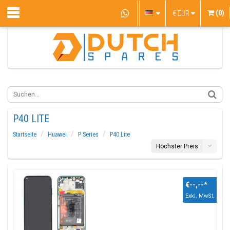
(0)
€
EUR
P40 LITE
Startseite
Huawei
P Series
P40 Lite
Höchster Preis
€--,--
*
Exkl. MwSt.