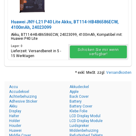
Huawei JNY-L21 P40 Lite Akku, BT114-HB486586ECW,
4100mAh, 24023099
Akku, BT114-HB486586ECW, 24023099, 4100mAh, Kompatibel mit:
Huawei P40 Lite
Lager: 0
Schicken Sie mir wenn
Lieferzeit: Versandbereit in 5 -
verfügbar!
15 Werktagen
* exkl. MwSt. zzgl.
Versandkosten
Accu
Akkudeckel
Accudeksel
Apple
Achterbehuizing
Back Cover
Adhesive Sticker
Battery
Akku
Battery Cover
Display
Klebe Folie
Halter
LCD Display Modul
Holder
LCD Display Module
Houder
Luidspreker
Huawei
Middenbehuizing
Middle Cover
Refurbished Tablets