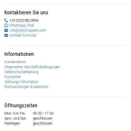
Kontaktieren Sie uns
+31(0)320820994
Whatsapp Chat
info@dutchspares.com
Kontakt Formular
Informationen
Kundendienst
Allgemeinen Geschäftsbedingungen
Datenschutzerklärung
Disclaimer
Zahlungs Information
Rücksendungen & Garantien
Öffnungszeiten
Mon. t/m Fre.
09:30 - 17:30
Sam. und Son.
geschlossen
Feiertagen:
geschlossen