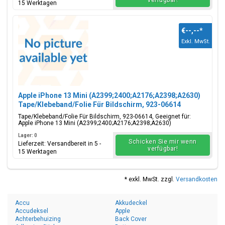
verfügbar!
15 Werktagen
€--,--
*
Exkl. MwSt.
Apple iPhone 13 Mini (A2399;2400;A2176;A2398;A2630)
Tape/Klebeband/Folie Für Bildschirm, 923-06614
Tape/Klebeband/Folie Für Bildschirm, 923-06614, Geeignet für:
Apple iPhone 13 Mini (A2399;2400;A2176;A2398;A2630)
Lager: 0
Schicken Sie mir wenn
Lieferzeit: Versandbereit in 5 -
verfügbar!
15 Werktagen
* exkl. MwSt. zzgl.
Versandkosten
Accu
Akkudeckel
Accudeksel
Apple
Achterbehuizing
Back Cover