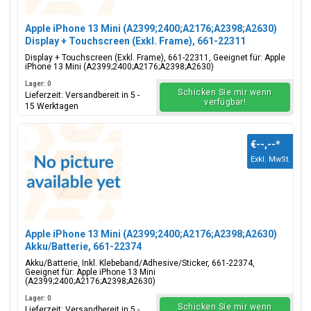
Apple iPhone 13 Mini (A2399;2400;A2176;A2398;A2630)
Display + Touchscreen (Exkl. Frame), 661-22311
Display + Touchscreen (Exkl. Frame), 661-22311, Geeignet für: Apple
iPhone 13 Mini (A2399;2400;A2176;A2398;A2630)
Lager: 0
Schicken Sie mir wenn
Lieferzeit: Versandbereit in 5 -
verfügbar!
15 Werktagen
€--,--
*
Exkl. MwSt.
Apple iPhone 13 Mini (A2399;2400;A2176;A2398;A2630)
Akku/Batterie, 661-22374
Akku/Batterie, Inkl. Klebeband/Adhesive/Sticker, 661-22374,
Geeignet für: Apple iPhone 13 Mini
(A2399;2400;A2176;A2398;A2630)
Lager: 0
Schicken Sie mir wenn
Lieferzeit: Versandbereit in 5 -