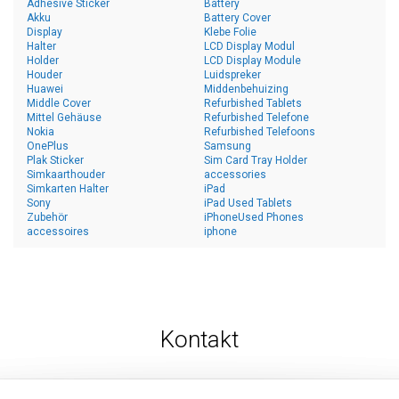
Adhesive Sticker
Battery
Akku
Battery Cover
Display
Klebe Folie
Halter
LCD Display Modul
Holder
LCD Display Module
Houder
Luidspreker
Huawei
Middenbehuizing
Middle Cover
Refurbished Tablets
Mittel Gehäuse
Refurbished Telefone
Nokia
Refurbished Telefoons
OnePlus
Samsung
Plak Sticker
Sim Card Tray Holder
Simkaarthouder
accessories
Simkarten Halter
iPad
Sony
iPad Used Tablets
Zubehör
iPhoneUsed Phones
accessoires
iphone
Kontakt