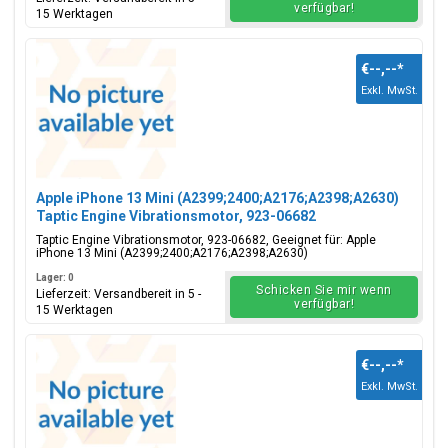
verfügbar!
15 Werktagen
€--,--
*
Exkl. MwSt.
Apple iPhone 13 Mini (A2399;2400;A2176;A2398;A2630)
Taptic Engine Vibrationsmotor, 923-06682
Taptic Engine Vibrationsmotor, 923-06682, Geeignet für: Apple
iPhone 13 Mini (A2399;2400;A2176;A2398;A2630)
Lager: 0
Schicken Sie mir wenn
Lieferzeit: Versandbereit in 5 -
verfügbar!
15 Werktagen
€--,--
*
Exkl. MwSt.