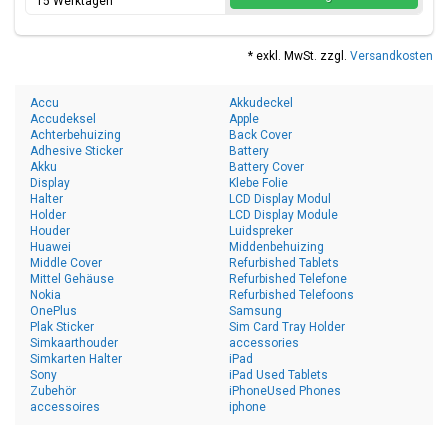
15 Werktagen
* exkl. MwSt. zzgl.
Versandkosten
Accu
Akkudeckel
Accudeksel
Apple
Achterbehuizing
Back Cover
Adhesive Sticker
Battery
Akku
Battery Cover
Display
Klebe Folie
Halter
LCD Display Modul
Holder
LCD Display Module
Houder
Luidspreker
Huawei
Middenbehuizing
Middle Cover
Refurbished Tablets
Mittel Gehäuse
Refurbished Telefone
Nokia
Refurbished Telefoons
OnePlus
Samsung
Plak Sticker
Sim Card Tray Holder
Simkaarthouder
accessories
Simkarten Halter
iPad
Sony
iPad Used Tablets
Zubehör
iPhoneUsed Phones
accessoires
iphone