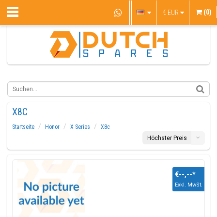
(0)
€
EUR
X8C
Startseite
Honor
X Series
X8c
Höchster Preis
€--,--
*
Exkl. MwSt.