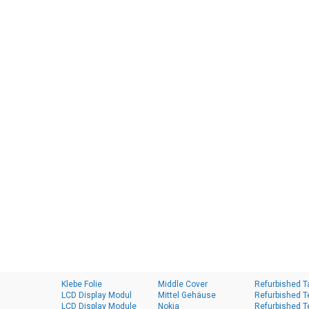
Klebe Folie
Middle Cover
Refurbished T
LCD Display Modul
Mittel Gehäuse
Refurbished T
LCD Display Module
Nokia
Refurbished T