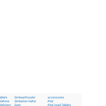
ablets
Simkaarthouder
accessories
elefone
Simkarten Halter
iPad
elefoons
Sony
iPad Used Tablets