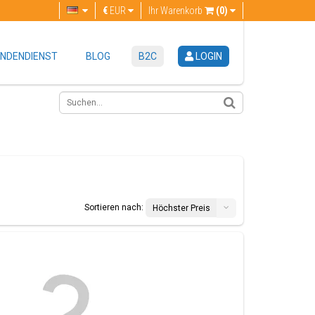
€
EUR
Ihr Warenkorb
(0)
NDENDIENST
BLOG
B2C
LOGIN
Sortieren nach:
Höchster Preis