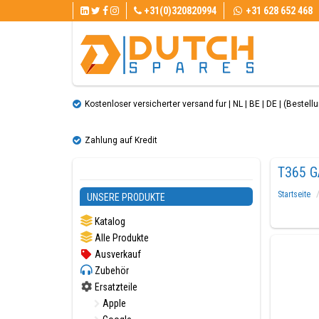
+31(0)320820994
+31 628 652 468
Kostenloser versicherter versand fur | NL | BE | DE | (Bestellun
Zahlung auf Kredit
T365 G
Startseite
UNSERE PRODUKTE
Katalog
Alle Produkte
Ausverkauf
Zubehör
Ersatzteile
Apple