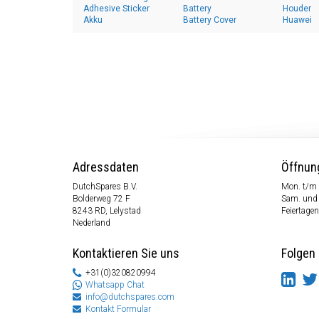
Adhesive Sticker
Battery
Houder
Akku
Battery Cover
Huawei
Adressdaten
Öffnun
DutchSpares B.V.
Mon. t/m 
Bolderweg 72 F
Sam. und
8243 RD, Lelystad
Feiertagen
Nederland
Kontaktieren Sie uns
Folgen 
+31(0)320820994
Whatsapp Chat
info@dutchspares.com
Kontakt Formular