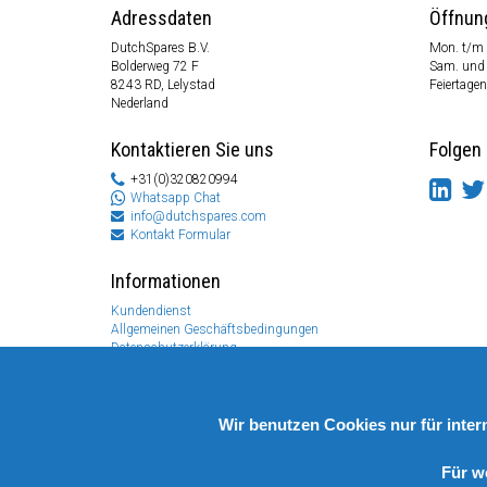
Adressdaten
Öffnun
DutchSpares B.V.
Mon. t/m 
Bolderweg 72 F
Sam. und
8243 RD, Lelystad
Feiertagen
Nederland
Kontaktieren Sie uns
Folgen 
+31(0)320820994
Whatsapp Chat
info@dutchspares.com
Kontakt Formular
Informationen
Kundendienst
Allgemeinen Geschäftsbedingungen
Datenschutzerklärung
Disclaimer
Zahlungs Information
Rücksendungen & Garantien
Wir benutzen Cookies nur für inte
Für w