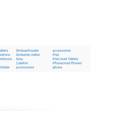
ablets
Simkaarthouder
accessories
elefone
Simkarten Halter
iPad
elefoons
Sony
iPad Used Tablets
Zubehör
iPhoneUsed Phones
 Holder
accessoires
iphone