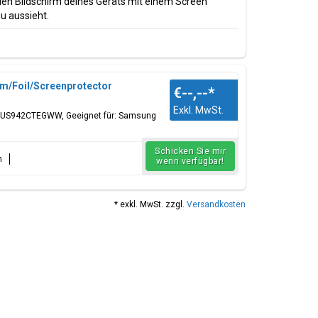
den Bildschirm deines Geräts mit einem Screen
u aussieht.
lm/Foil/Screenprotector
€--,--
*
Exkl. MwSt.
-US942CTEGWW, Geeignet für: Samsung
Schicken Sie mir
n
wenn verfügbar!
* exkl. MwSt. zzgl.
Versandkosten