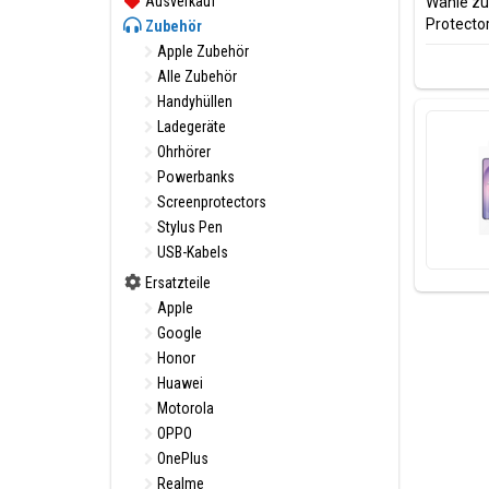
Ausverkauf
Wähle zue
Protector
Zubehör
Apple Zubehör
Alle Zubehör
Handyhüllen
Ladegeräte
Ohrhörer
Powerbanks
Screenprotectors
Stylus Pen
USB-Kabels
Ersatzteile
Apple
Google
Honor
Huawei
Motorola
OPPO
OnePlus
Realme