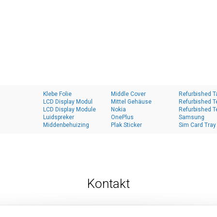
Klebe Folie
Middle Cover
Refurbished T
LCD Display Modul
Mittel Gehäuse
Refurbished T
LCD Display Module
Nokia
Refurbished T
Luidspreker
OnePlus
Samsung
Middenbehuizing
Plak Sticker
Sim Card Tray
Kontakt