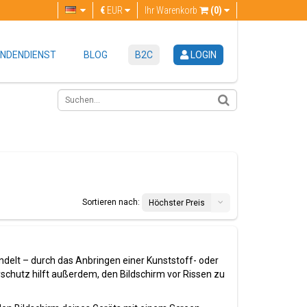
€
EUR
Ihr Warenkorb
(0)
NDENDIENST
BLOG
B2C
LOGIN
Sortieren nach:
Höchster Preis
ndelt – durch das Anbringen einer Kunststoff- oder
ayschutz hilft außerdem, den Bildschirm vor Rissen zu