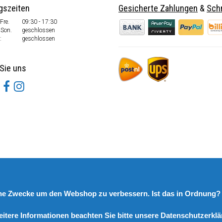
gszeiten
Gesicherte Zahlungen
&
Schn
Fre.
09:30 - 17:30
 Son.
geschlossen
:
geschlossen
Sie uns
rne Zwecke um den Webshop zu verbessern. Ist das in Ordnung
eitere Informationen beachten Sie bitte unsere Datenschutzerklä
© Copyright 2026 DutchSpares B.V. - Design by
Webdinge.nl