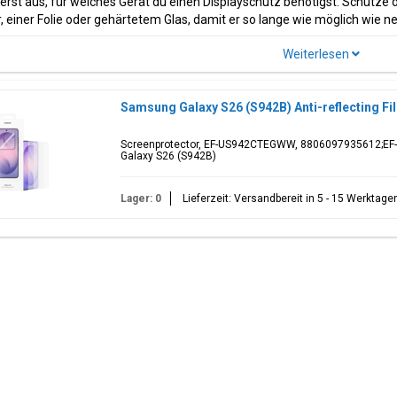
rst aus, für welches Gerät du einen Displayschutz benötigst. Schütze 
, einer Folie oder gehärtetem Glas, damit er so lange wie möglich wie ne
Samsung Galaxy S26 (S942B) Anti-reflecting Fi
Screenprotector, EF-US942CTEGWW, 8806097935612;EF
Galaxy S26 (S942B)
Lager: 0
Lieferzeit: Versandbereit in 5 - 15 Werktage