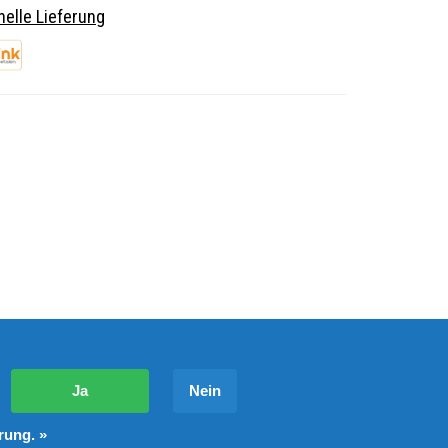
elle Lieferung
?
Ja
Nein
rung. »