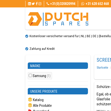
+31(0)320820994
+31 628 652 468
Kostenloser versicherter versand fur | NL | BE | DE | (Bestellun
Zahlung auf Kredit
SCREE
MARKE
Startseite
Samsung
(1)
Schütze 
UNSERE PRODUKTE
Egal, ob 
Glasfolie
Katalog
schützen
Alle Produkte