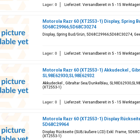
Lager: 0
Lieferzeit: Versandbereit in 5 - 15 Werktage
Motorola Razr 60 (XT2553-1) Display, Spring B
5D68C29966;5D68C30274
Display, Spring Bud/Grün, 5D68C29966;5D68C30274, Geei
Lager: 0
Lieferzeit: Versandbereit in 5 - 15 Werktage
Motorola Razr 60 (XT2553-1) Akkudeckel , Gibr
SL98E62930;SL98E62932
Akkudeckel , Gibraltar Sea/Dunkelblau, SL98E62930;SL98
(XT2553-1)
Lager: 0
Lieferzeit: Versandbereit in 5 - 15 Werktage
Motorola Razr 60 (XT2553-1) Display Rückseit
5D68C29964
Display Rückseite (SUB/äußere LCD) Exkl. Frame, 5D68C
(XT2553-1)