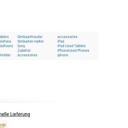
ablets
Simkaarthouder
accessories
elefone
Simkarten Halter
iPad
elefoons
Sony
iPad Used Tablets
Zubehör
iPhoneUsed Phones
 Holder
accessoires
iphone
elle Lieferung