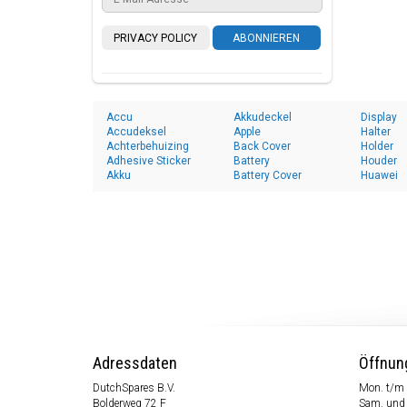
PRIVACY POLICY
ABONNIEREN
Accu
Akkudeckel
Display
Accudeksel
Apple
Halter
Achterbehuizing
Back Cover
Holder
Adhesive Sticker
Battery
Houder
Akku
Battery Cover
Huawei
Adressdaten
Öffnun
DutchSpares B.V.
Mon. t/m 
Bolderweg 72 F
Sam. und