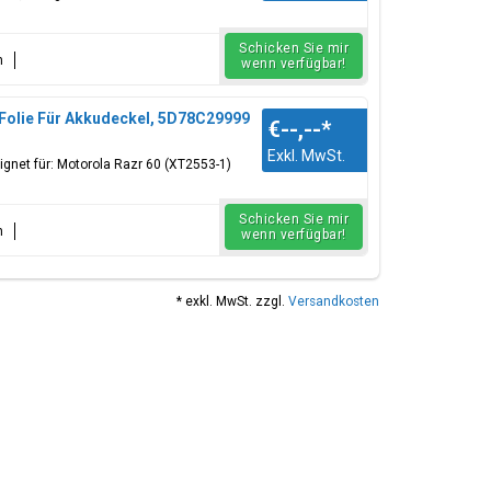
Schicken Sie mir
n
wenn verfügbar!
Folie Für Akkudeckel, 5D78C29999
€--,--
*
Exkl. MwSt.
gnet für: Motorola Razr 60 (XT2553-1)
Schicken Sie mir
n
wenn verfügbar!
* exkl. MwSt. zzgl.
Versandkosten