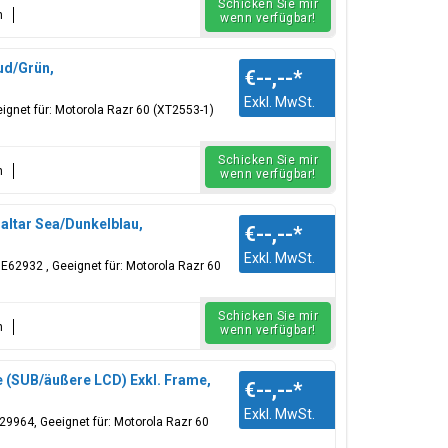
Schicken Sie mir
n
wenn verfügbar!
ud/Grün,
€--,--
*
Exkl. MwSt.
gnet für: Motorola Razr 60 (XT2553-1)
Schicken Sie mir
n
wenn verfügbar!
altar Sea/Dunkelblau,
€--,--
*
Exkl. MwSt.
E62932 , Geeignet für: Motorola Razr 60
Schicken Sie mir
n
wenn verfügbar!
e (SUB/äußere LCD) Exkl. Frame,
€--,--
*
Exkl. MwSt.
29964, Geeignet für: Motorola Razr 60