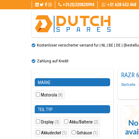
+31(0)320820994
+31 628 652 468
Kostenloser versicherter versand fur | NL | BE | DE | (Bestellun
Zahlung auf Kredit
RAZR 
MARKE
Startseite
Motorola
(8)
TEIL TYP
Display
(3)
Akku/Batterie
(2)
Akkudeckel
(1)
Gehäuse
(1)