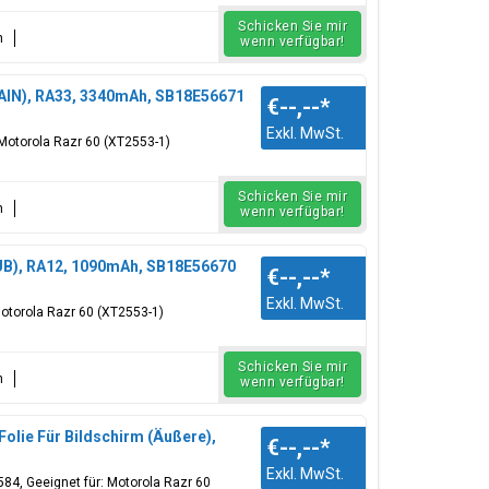
Schicken Sie mir
n
wenn verfügbar!
MAIN), RA33, 3340mAh, SB18E56671
€--,--
*
Exkl. MwSt.
Motorola Razr 60 (XT2553-1)
Schicken Sie mir
n
wenn verfügbar!
SUB), RA12, 1090mAh, SB18E56670
€--,--
*
Exkl. MwSt.
otorola Razr 60 (XT2553-1)
Schicken Sie mir
n
wenn verfügbar!
olie Für Bildschirm (Äußere),
€--,--
*
Exkl. MwSt.
84, Geeignet für: Motorola Razr 60