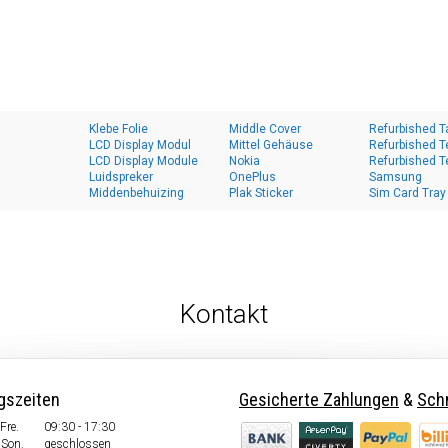
Klebe Folie
Middle Cover
Refurbished T
LCD Display Modul
Mittel Gehäuse
Refurbished T
LCD Display Module
Nokia
Refurbished T
Luidspreker
OnePlus
Samsung
Middenbehuizing
Plak Sticker
Sim Card Tray
Kontakt
gszeiten
Gesicherte Zahlungen
&
Schn
Fre.
09:30 - 17:30
 Son.
geschlossen