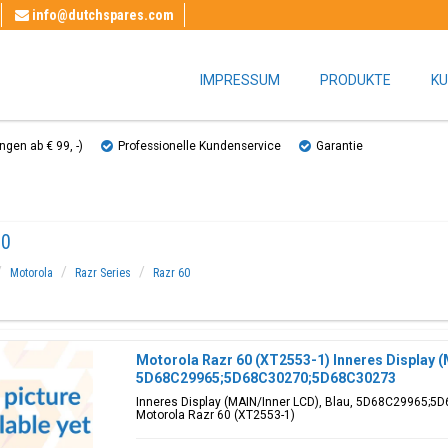
info@dutchspares.com
IMPRESSUM
PRODUKTE
KU
gen ab € 99, ​​-)
Professionelle Kundenservice
Garantie
60
Motorola
Razr Series
Razr 60
Motorola Razr 60 (XT2553-1) Inneres Display (
5D68C29965;5D68C30270;5D68C30273
Inneres Display (MAIN/Inner LCD), Blau, 5D68C29965;5
Motorola Razr 60 (XT2553-1)