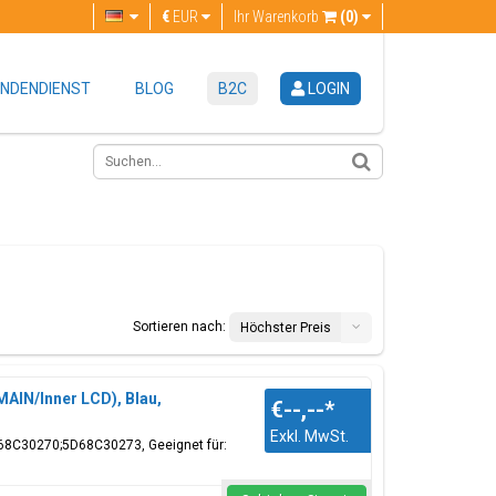
€
EUR
Ihr Warenkorb
(0)
NDENDIENST
BLOG
B2C
LOGIN
Sortieren nach:
Höchster Preis
MAIN/Inner LCD), Blau,
€--,--
*
Exkl. MwSt.
D68C30270;5D68C30273, Geeignet für: