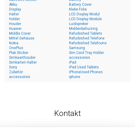
Akku
Battery Cover
Display
Klebe Folie
Halter
LCD Display Modul
Holder
LCD Display Module
Houder
Luidspreker
Huawei
Middenbehuizing
Middle Cover
Refurbished Tablets
Mittel Gehäuse
Refurbished Telefone
Nokia
Refurbished Telefoons
OnePlus
Samsung
Plak Sticker
Sim Card Tray Holder
Simkaarthouder
accessories
Simkarten Halter
iPad
Sony
iPad Used Tablets
Zubehör
iPhoneUsed Phones
accessoires
iphone
Kontakt