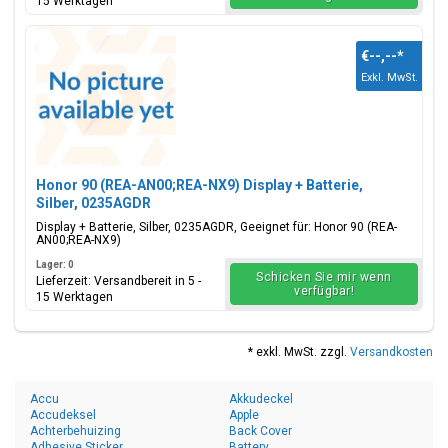
15 Werktagen
€--,--
*
Exkl. MwSt.
Honor 90 (REA-AN00;REA-NX9) Display + Batterie,
Silber, 0235AGDR
Display + Batterie, Silber, 0235AGDR, Geeignet für: Honor 90 (REA-
AN00;REA-NX9)
Lager: 0
Schicken Sie mir wenn
Lieferzeit: Versandbereit in 5 -
verfügbar!
15 Werktagen
* exkl. MwSt. zzgl.
Versandkosten
Accu
Akkudeckel
Accudeksel
Apple
Achterbehuizing
Back Cover
Adhesive Sticker
Battery