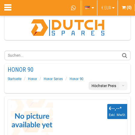
(0)
€
EUR
HONOR 90
Startseite
Honor
Honor Series
Honor 90
Höchster Preis
€--,--
*
Exkl. MwSt.