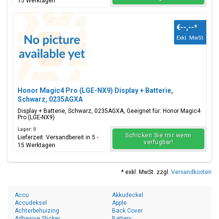
15 Werktagen
€--,--
*
Exkl. MwSt.
Honor Magic4 Pro (LGE-NX9) Display + Batterie,
Schwarz, 0235AGXA
Display + Batterie, Schwarz, 0235AGXA, Geeignet für: Honor Magic4
Pro (LGE-NX9)
Lager: 0
Schicken Sie mir wenn
Lieferzeit: Versandbereit in 5 -
verfügbar!
15 Werktagen
* exkl. MwSt. zzgl.
Versandkosten
Accu
Akkudeckel
Accudeksel
Apple
Achterbehuizing
Back Cover
Adhesive Sticker
Battery