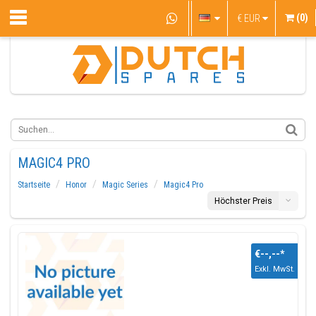
(0)
€
EUR
MAGIC4 PRO
Startseite
Honor
Magic Series
Magic4 Pro
Höchster Preis
€--,--
*
Exkl. MwSt.