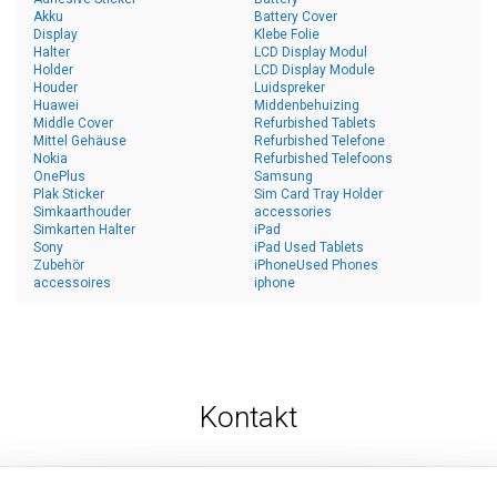
Akku
Battery Cover
Display
Klebe Folie
Halter
LCD Display Modul
Holder
LCD Display Module
Houder
Luidspreker
Huawei
Middenbehuizing
Middle Cover
Refurbished Tablets
Mittel Gehäuse
Refurbished Telefone
Nokia
Refurbished Telefoons
OnePlus
Samsung
Plak Sticker
Sim Card Tray Holder
Simkaarthouder
accessories
Simkarten Halter
iPad
Sony
iPad Used Tablets
Zubehör
iPhoneUsed Phones
accessoires
iphone
Kontakt