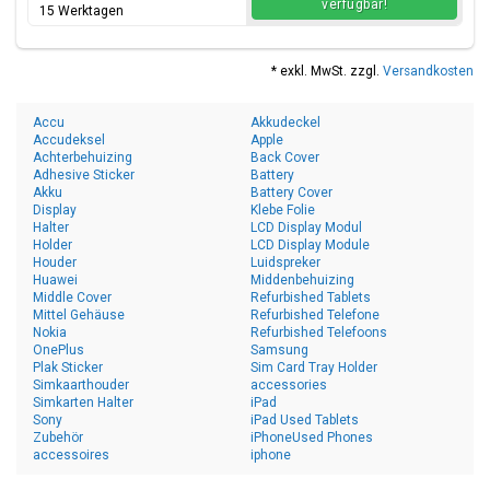
verfügbar!
15 Werktagen
* exkl. MwSt. zzgl.
Versandkosten
Accu
Akkudeckel
Accudeksel
Apple
Achterbehuizing
Back Cover
Adhesive Sticker
Battery
Akku
Battery Cover
Display
Klebe Folie
Halter
LCD Display Modul
Holder
LCD Display Module
Houder
Luidspreker
Huawei
Middenbehuizing
Middle Cover
Refurbished Tablets
Mittel Gehäuse
Refurbished Telefone
Nokia
Refurbished Telefoons
OnePlus
Samsung
Plak Sticker
Sim Card Tray Holder
Simkaarthouder
accessories
Simkarten Halter
iPad
Sony
iPad Used Tablets
Zubehör
iPhoneUsed Phones
accessoires
iphone