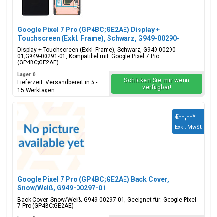
Google Pixel 7 Pro (GP4BC;GE2AE) Display +
Touchscreen (Exkl. Frame), Schwarz, G949-00290-
01;G949-00291-01
Display + Touchscreen (Exkl. Frame), Schwarz, G949-00290-
01;G949-00291-01, Kompatibel mit: Google Pixel 7 Pro
(GP4BC;GE2AE)
Lager: 0
Schicken Sie mir wenn
Lieferzeit: Versandbereit in 5 -
verfügbar!
15 Werktagen
€--,--
*
Exkl. MwSt.
Google Pixel 7 Pro (GP4BC;GE2AE) Back Cover,
Snow/Weiß, G949-00297-01
Back Cover, Snow/Weiß, G949-00297-01, Geeignet für: Google Pixel
7 Pro (GP4BC;GE2AE)