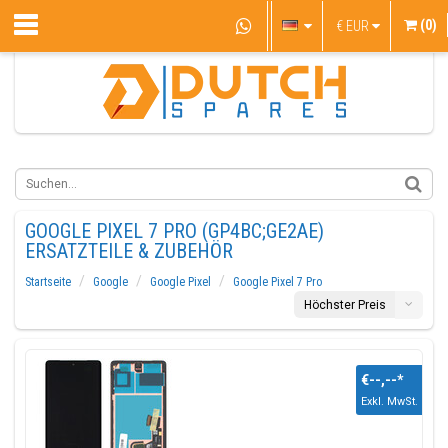
(0)
€
EUR
GOOGLE PIXEL 7 PRO (GP4BC;GE2AE)
ERSATZTEILE & ZUBEHÖR
Startseite
Google
Google Pixel
Google Pixel 7 Pro
Höchster Preis
€--,--
*
Exkl. MwSt.