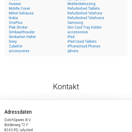
Huawei
Middenbehuizing
Middle Cover
Refurbished Tablets
Mittel Gehäuse
Refurbished Telefone
Nokia
Refurbished Telefoons
OnePlus
Samsung
Plak Sticker
Sim Card Tray Holder
Simkaarthouder
accessories
Simkarten Halter
iPad
Sony
iPad Used Tablets
Zubehör
iPhoneUsed Phones
accessoires
iphone
Kontakt
Adressdaten
DutchSpares B.V.
Bolderweg 72 F
8243 RD, Lelystad