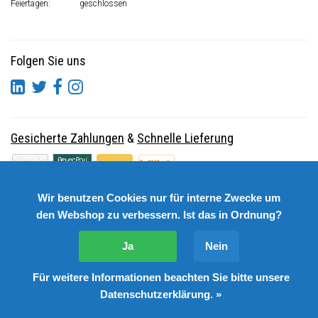
Feiertagen:
geschlossen
Folgen Sie uns
Gesicherte Zahlungen
&
Schnelle Lieferung
Wir benutzen Cookies nur für interne Zwecke um
den Webshop zu verbessern. Ist das in Ordnung?
Ja
Nein
Für weitere Informationen beachten Sie bitte unsere
© Copyright 2026 DutchSpares B.V. - Design by
Webdinge.nl
Datenschutzerklärung. »
DutchSpares B.V. word beoordeeld met
:
9,9
/
10
(
2541
Bewertungen) bij
Kiyoh.nl