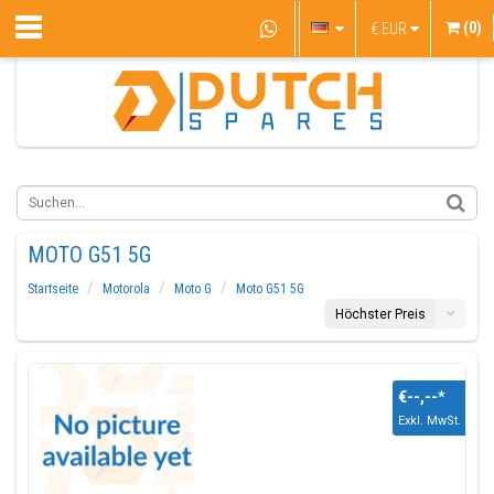
(0)
€
EUR
MOTO G51 5G
Startseite
Motorola
Moto G
Moto G51 5G
Höchster Preis
€--,--
*
Exkl. MwSt.