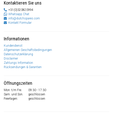
Kontaktieren Sie uns
+31(0)320820994
Whatsapp Chat
info@dutchspares.com
Kontakt Formular
Informationen
Kundendienst
Allgemeinen Geschäftsbedingungen
Datenschutzerklärung
Disclaimer
Zahlungs Information
Rücksendungen & Garantien
Öffnungszeiten
Mon. t/m Fre.
09:30 - 17:30
Sam. und Son.
geschlossen
Feiertagen:
geschlossen