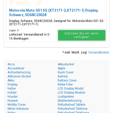
Motorola Moto G51 5G (XT2171-2;XT2171-1) Display,
Schwarz, 5D68C20028
Display, Schwarz, 5D68C20028, Geeignet für: Motorola Moto G51 5G
(XT2171-2;XT2171-1)
Lager: 0
Schicken Sie mir wenn
Lieferzeit: Versandbereit in 5 -
verfügbar!
15 Werktagen
* exkl. MwSt. zzgl.
Versandkosten
Accu
Akkudeckel
Accudeksel
Apple
Achterbehuizing
Back Cover
Adhesive Sticker
Battery
Akku
Battery Cover
Display
Klebe Folie
Halter
LCD Display Modul
Holder
LCD Display Module
Houder
Luidspreker
Huawei
Middenbehuizing
Middle Cover
Refurbished Tablets
Mittel Gehäuse
Refurbished Telefone
Nokia
Refurbished Telefoons