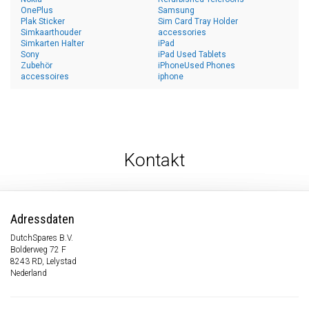
OnePlus
Samsung
Plak Sticker
Sim Card Tray Holder
Simkaarthouder
accessories
Simkarten Halter
iPad
Sony
iPad Used Tablets
Zubehör
iPhoneUsed Phones
accessoires
iphone
Kontakt
Adressdaten
DutchSpares B.V.
Bolderweg 72 F
8243 RD, Lelystad
Nederland