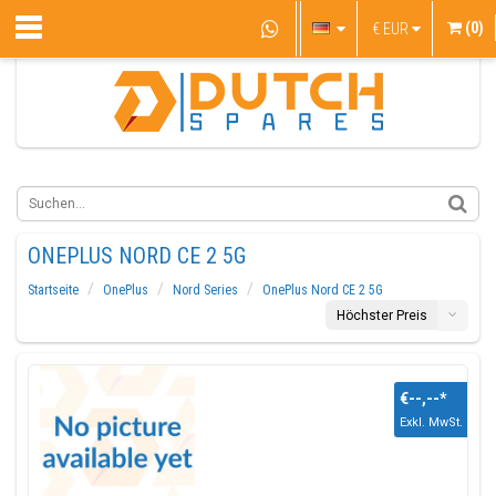
(0)
€
EUR
ONEPLUS NORD CE 2 5G
Startseite
OnePlus
Nord Series
OnePlus Nord CE 2 5G
Höchster Preis
€--,--
*
Exkl. MwSt.