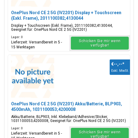
OnePlus Nord CE 2 5G (IV2201) Display + Touchscreen
(Exkl. Frame), 2011100382;4130044
Display + Touchscreen (Exkl. Frame), 2011100382;4130044,
Geeignet für: OnePlus Nord CE 2 5G (IV2201)
Lager: 0
Schicken Sie mir wenn
Lieferzeit: Versandbereit in 5 -
verfügbar!
15 Werktagen
€--,--
*
Exkl. MwSt.
OnePlus Nord CE 2 5G (IV2201) Akku/Batterie, BLP903,
4500mAh, 1031100053;4200008
Akku/Batterie, BLP903, Inkl. Klebeband/Adhesive/Sticker,
1031100053;4200008, Geeignet für: OnePlus Nord CE 2 5G (IV2201)
Lager: 0
Schicken Sie mir wenn
Lieferzeit: Versandbereit in 5 -
verfügbar!