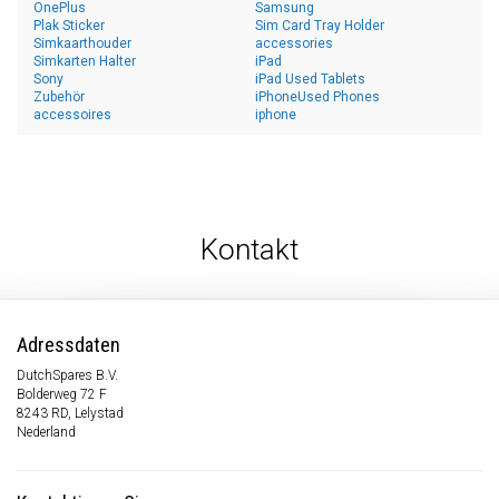
OnePlus
Samsung
Plak Sticker
Sim Card Tray Holder
Simkaarthouder
accessories
Simkarten Halter
iPad
Sony
iPad Used Tablets
Zubehör
iPhoneUsed Phones
accessoires
iphone
Kontakt
Adressdaten
DutchSpares B.V.
Bolderweg 72 F
8243 RD, Lelystad
Nederland