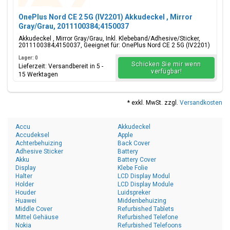
OnePlus Nord CE 2 5G (IV2201) Akkudeckel , Mirror
Gray/Grau, 2011100384;4150037
Akkudeckel , Mirror Gray/Grau, Inkl. Klebeband/Adhesive/Sticker,
2011100384;4150037, Geeignet für: OnePlus Nord CE 2 5G (IV2201)
Lager: 0
Schicken Sie mir wenn
Lieferzeit: Versandbereit in 5 -
verfügbar!
15 Werktagen
* exkl. MwSt. zzgl.
Versandkosten
Accu
Akkudeckel
Accudeksel
Apple
Achterbehuizing
Back Cover
Adhesive Sticker
Battery
Akku
Battery Cover
Display
Klebe Folie
Halter
LCD Display Modul
Holder
LCD Display Module
Houder
Luidspreker
Huawei
Middenbehuizing
Middle Cover
Refurbished Tablets
Mittel Gehäuse
Refurbished Telefone
Nokia
Refurbished Telefoons