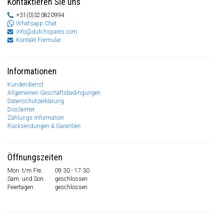
Kontaktieren Sie uns
+31(0)320820994
Whatsapp Chat
info@dutchspares.com
Kontakt Formular
Informationen
Kundendienst
Allgemeinen Geschäftsbedingungen
Datenschutzerklärung
Disclaimer
Zahlungs Information
Rücksendungen & Garantien
Öffnungszeiten
Mon. t/m Fre.
09:30 - 17:30
Sam. und Son.
geschlossen
Feiertagen:
geschlossen