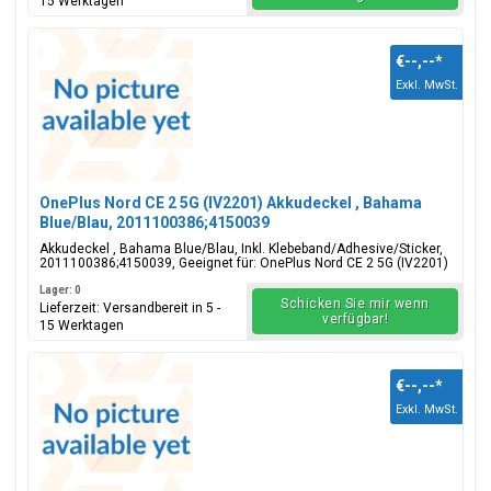
15 Werktagen
€--,--
*
Exkl. MwSt.
OnePlus Nord CE 2 5G (IV2201) Akkudeckel , Bahama
Blue/Blau, 2011100386;4150039
Akkudeckel , Bahama Blue/Blau, Inkl. Klebeband/Adhesive/Sticker,
2011100386;4150039, Geeignet für: OnePlus Nord CE 2 5G (IV2201)
Lager: 0
Schicken Sie mir wenn
Lieferzeit: Versandbereit in 5 -
verfügbar!
15 Werktagen
€--,--
*
Exkl. MwSt.