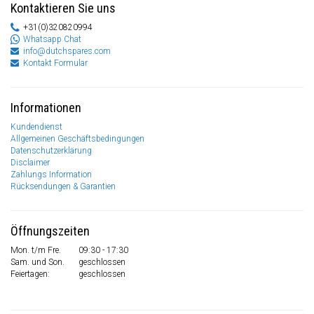
Kontaktieren Sie uns
+31(0)320820994
Whatsapp Chat
info@dutchspares.com
Kontakt Formular
Informationen
Kundendienst
Allgemeinen Geschäftsbedingungen
Datenschutzerklärung
Disclaimer
Zahlungs Information
Rücksendungen & Garantien
Öffnungszeiten
Mon. t/m Fre.
09:30 - 17:30
Sam. und Son.
geschlossen
Feiertagen:
geschlossen