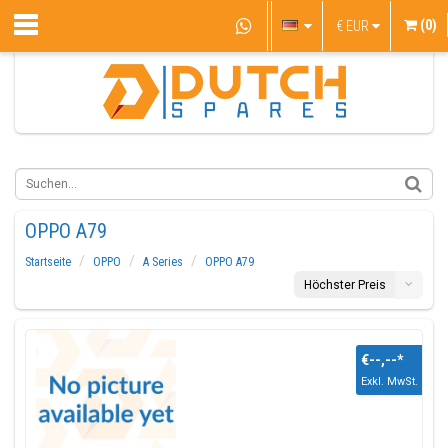
(0)
€
EUR
OPPO A79
Startseite
OPPO
A Series
OPPO A79
Höchster Preis
€--,--
*
Exkl. MwSt.