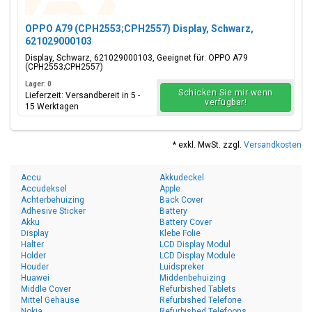
OPPO A79 (CPH2553;CPH2557) Display, Schwarz,
621029000103
Display, Schwarz, 621029000103, Geeignet für: OPPO A79
(CPH2553;CPH2557)
Lager: 0
Schicken Sie mir wenn
Lieferzeit: Versandbereit in 5 -
verfügbar!
15 Werktagen
* exkl. MwSt. zzgl.
Versandkosten
Accu
Akkudeckel
Accudeksel
Apple
Achterbehuizing
Back Cover
Adhesive Sticker
Battery
Akku
Battery Cover
Display
Klebe Folie
Halter
LCD Display Modul
Holder
LCD Display Module
Houder
Luidspreker
Huawei
Middenbehuizing
Middle Cover
Refurbished Tablets
Mittel Gehäuse
Refurbished Telefone
Nokia
Refurbished Telefoons