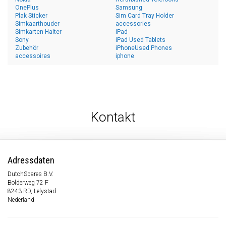
OnePlus
Samsung
Plak Sticker
Sim Card Tray Holder
Simkaarthouder
accessories
Simkarten Halter
iPad
Sony
iPad Used Tablets
Zubehör
iPhoneUsed Phones
accessoires
iphone
Kontakt
Adressdaten
DutchSpares B.V.
Bolderweg 72 F
8243 RD, Lelystad
Nederland