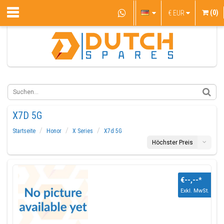
(0)
€
EUR
X7D 5G
Startseite
Honor
X Series
X7d 5G
Höchster Preis
€--,--
*
Exkl. MwSt.