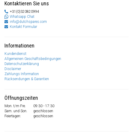
Kontaktieren Sie uns
+31(0)320820994
Whatsapp Chat
info@dutchspares.com
Kontakt Formular
Informationen
Kundendienst
Allgemeinen Geschäftsbedingungen
Datenschutzerklärung
Disclaimer
Zahlungs Information
Rücksendungen & Garantien
Öffnungszeiten
Mon. t/m Fre.
09:30 - 17:30
Sam. und Son.
geschlossen
Feiertagen:
geschlossen