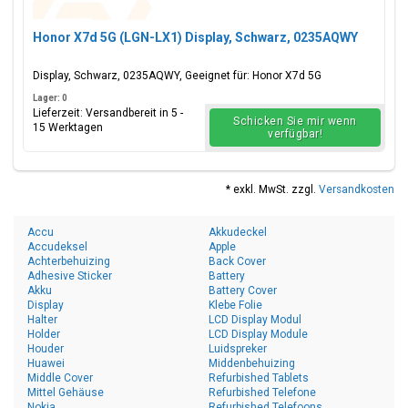
Honor X7d 5G (LGN-LX1) Display, Schwarz, 0235AQWY
Display, Schwarz, 0235AQWY, Geeignet für: Honor X7d 5G
Lager: 0
Lieferzeit: Versandbereit in 5 -
Schicken Sie mir wenn
15 Werktagen
verfügbar!
* exkl. MwSt. zzgl.
Versandkosten
Accu
Akkudeckel
Accudeksel
Apple
Achterbehuizing
Back Cover
Adhesive Sticker
Battery
Akku
Battery Cover
Display
Klebe Folie
Halter
LCD Display Modul
Holder
LCD Display Module
Houder
Luidspreker
Huawei
Middenbehuizing
Middle Cover
Refurbished Tablets
Mittel Gehäuse
Refurbished Telefone
Nokia
Refurbished Telefoons