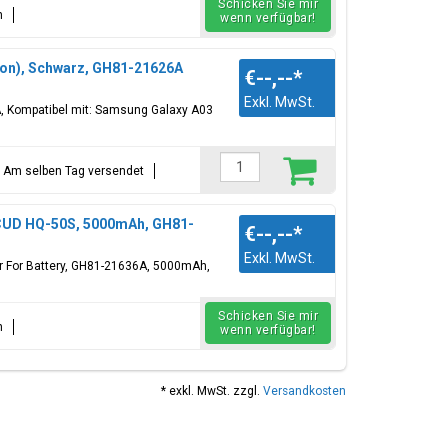
Schicken Sie mir
n
wenn verfügbar!
ion), Schwarz, GH81-21626A
€--,--
*
Exkl. MwSt.
A, Kompatibel mit: Samsung Galaxy A03
t = Am selben Tag versendet
SCUD HQ-50S, 5000mAh, GH81-
€--,--
*
Exkl. MwSt.
er For Battery, GH81-21636A, 5000mAh,
Schicken Sie mir
n
wenn verfügbar!
* exkl. MwSt. zzgl.
Versandkosten