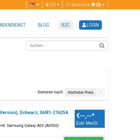
€
EUR
Ihr Warenkorb
(0)
NDENDIENST
BLOG
B2C
LOGIN
Sortieren nach:
Höchster Preis
 Version), Schwarz, GH81-21625A
€--,--
*
Exkl. MwSt.
l mit: Samsung Galaxy A03 (A035G)