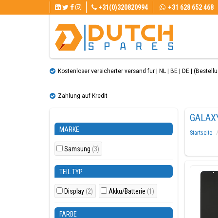
+31(0)320820994
+31 628 652 468
Kostenloser versicherter versand fur | NL | BE | DE | (Bestellun
Zahlung auf Kredit
GALAX
MARKE
Startseite
Samsung
(3)
TEIL TYP
Display
(2)
Akku/Batterie
(1)
FARBE