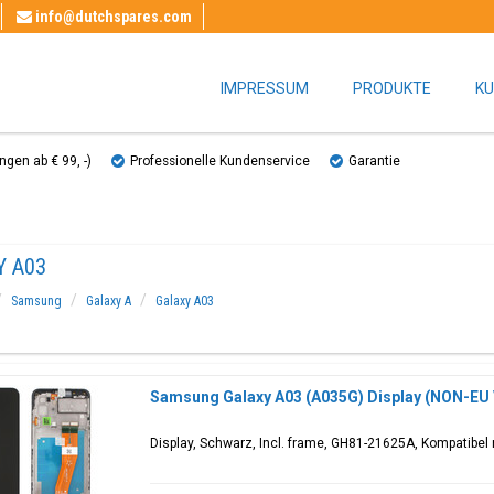
info@dutchspares.com
IMPRESSUM
PRODUKTE
KU
gen ab € 99, ​​-)
Professionelle Kundenservice
Garantie
Y A03
Samsung
Galaxy A
Galaxy A03
Samsung Galaxy A03 (A035G) Display (NON-EU
Display, Schwarz, Incl. frame, GH81-21625A, Kompatibe