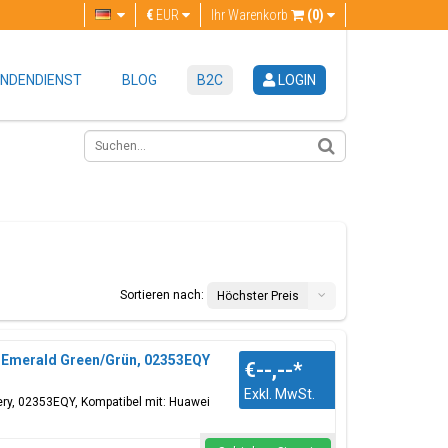
€
EUR
Ihr Warenkorb
(0)
NDENDIENST
BLOG
B2C
LOGIN
Sortieren nach:
Höchster Preis
e, Emerald Green/Grün, 02353EQY
€--,--
*
Exkl. MwSt.
tery, 02353EQY, Kompatibel mit: Huawei