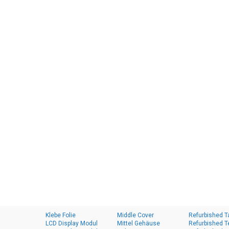
Klebe Folie
Middle Cover
Refurbished T
LCD Display Modul
Mittel Gehäuse
Refurbished T