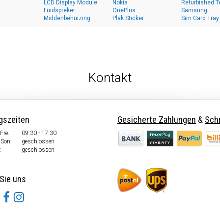
LCD Display Module
Nokia
Refurbished T
Luidspreker
OnePlus
Samsung
Middenbehuizing
Plak Sticker
Sim Card Tray
Kontakt
gszeiten
Gesicherte Zahlungen
&
Schn
Fre.
09:30 - 17:30
 Son.
geschlossen
:
geschlossen
Sie uns