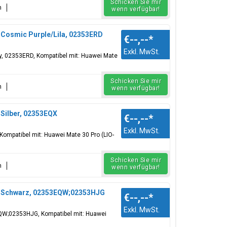
Schicken Sie mir
n
wenn verfügbar!
, Cosmic Purple/Lila, 02353ERD
€--,--
*
Exkl. MwSt.
tery, 02353ERD, Kompatibel mit: Huawei Mate
Schicken Sie mir
n
wenn verfügbar!
 Silber, 02353EQX
€--,--
*
Exkl. MwSt.
, Kompatibel mit: Huawei Mate 30 Pro (LIO-
Schicken Sie mir
n
wenn verfügbar!
ie, Schwarz, 02353EQW;02353HJG
€--,--
*
Exkl. MwSt.
3EQW;02353HJG, Kompatibel mit: Huawei