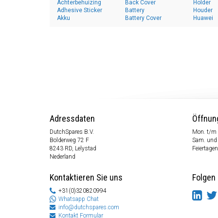
Achterbehuizing
Back Cover
Holder
Adhesive Sticker
Battery
Houder
Akku
Battery Cover
Huawei
Adressdaten
Öffnun
DutchSpares B.V.
Mon. t/m 
Bolderweg 72 F
Sam. und
8243 RD, Lelystad
Feiertagen
Nederland
Kontaktieren Sie uns
Folgen 
+31(0)320820994
Whatsapp Chat
info@dutchspares.com
Kontakt Formular