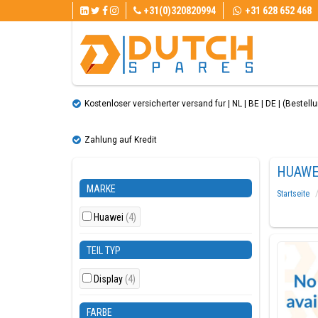
+31(0)320820994
+31 628 652 468
Kostenloser versicherter versand fur | NL | BE | DE | (Bestellun
Zahlung auf Kredit
HUAWEI
MARKE
Startseite
Huawei
(4)
TEIL TYP
Display
(4)
FARBE