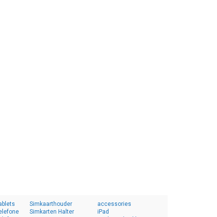
ablets
Simkaarthouder
accessories
elefone
Simkarten Halter
iPad