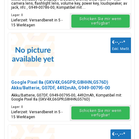
camera lens, flashlight lens, volume key, power key, loudspeaker, av
jack, nfc , G949-00786-00, Kompatibel mit:...
Lager: 0
Schicken Sie mir wenn
Lieferzeit: Versandbereit in 5 -
verfügbar!
15 Werktagen
€--,--
*
Exkl. MwSt.
Google Pixel 8a (GKV4X;G6GPR;G8HHN;G576D)
Akku/Batterie, G07DF, 4492mAh, G949-00795-00
Akku/Batterie, G07DF, G949-00795-00, 4492mAh, Kompatibel mit:
Google Pixel 8a (GKV4X;G6GPR;G8HHN;G576D)
Lager: 0
Schicken Sie mir wenn
Lieferzeit: Versandbereit in 5 -
verfügbar!
15 Werktagen
€--,--
*