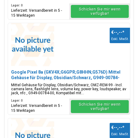
Lager: 0
Schicken Sie mir wenn
Lieferzeit: Versandbereit in 5 -
verfügbar!
15 Werktagen
€--,--
*
Exkl. MwSt.
Google Pixel 8a (GKV4X;G6GPR;G8HHN;G576D) Mittel
Gehäuse für Display, Obsidian/Schwarz, G949-00784-
00
Mittel Gehäuse für Display, Obsidian/Schwarz, OMZ-REM-99 - Incl.
camera lens, flashlight lens, volume key, power key, loudspeaker, av
jack, nfc , G949-00784-00, Kompatibel mit...
Lager: 0
Schicken Sie mir wenn
Lieferzeit: Versandbereit in 5 -
verfügbar!
15 Werktagen
€--,--
*
Exkl. MwSt.