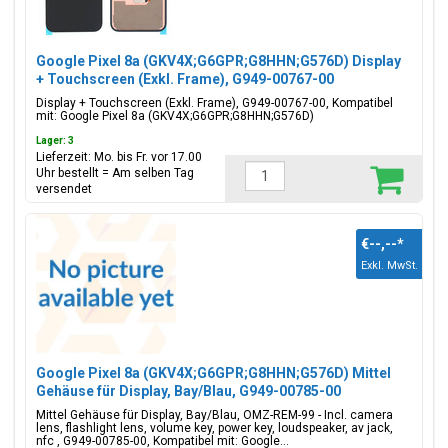
Google Pixel 8a (GKV4X;G6GPR;G8HHN;G576D) Display
+ Touchscreen (Exkl. Frame), G949-00767-00
Display + Touchscreen (Exkl. Frame), G949-00767-00, Kompatibel
mit: Google Pixel 8a (GKV4X;G6GPR;G8HHN;G576D)
Lager: 3
Lieferzeit: Mo. bis Fr. vor 17.00
Uhr bestellt = Am selben Tag
versendet
€--,--
*
Exkl. MwSt.
Google Pixel 8a (GKV4X;G6GPR;G8HHN;G576D) Mittel
Gehäuse für Display, Bay/Blau, G949-00785-00
Mittel Gehäuse für Display, Bay/Blau, OMZ-REM-99 - Incl. camera
lens, flashlight lens, volume key, power key, loudspeaker, av jack,
nfc , G949-00785-00, Kompatibel mit: Google...