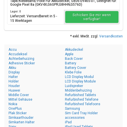
Tape/Klebeband/-Folie Für Akkudeckel, G806-09465-01, Geeignet für:
Google Pixel 8a (GKV4X;G6GPR;G8HHN;G576D)
Lager: 0
Schicken Sie mir wenn
Lieferzeit: Versandbereit in 5 -
verfügbar!
15 Werktagen
* exkl. MwSt. zzgl.
Versandkosten
Accu
Akkudeckel
Accudeksel
Apple
Achterbehuizing
Back Cover
Adhesive Sticker
Battery
Akku
Battery Cover
Display
Klebe Folie
Halter
LCD Display Modul
Holder
LCD Display Module
Houder
Luidspreker
Huawei
Middenbehuizing
Middle Cover
Refurbished Tablets
Mittel Gehäuse
Refurbished Telefone
Nokia
Refurbished Telefoons
OnePlus
Samsung
Plak Sticker
Sim Card Tray Holder
Simkaarthouder
accessories
Simkarten Halter
iPad
Sony
iPad Used Tablets