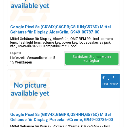
Google Pixel 8a (GKV4X;G6GPR;G8HHN;G576D) Mittel
Gehäuse für Display, Aloe/Grün, G949-00787-00
Mittel Gehäuse für Display, Aloe/Grün, OMZ-REM-99 - Incl. camera
lens, flashlight lens, volume key, power key, loudspeaker, av jack,
nfc , G949-00787-00, Kompatibel mit: Googl...
Lager: 0
Schicken Sie mir wenn
Lieferzeit: Versandbereit in 5 -
verfügbar!
15 Werktagen
€--,--
*
Exkl. MwSt.
Google Pixel 8a (GKV4X;G6GPR;G8HHN;G576D) Mittel
Gehäuse für Display, Porcelain/Creme, G949-00786-00
Mittel Gehäuse für Display, Porcelain/Creme, OMZ-REM-99 - Incl.