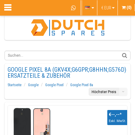
(0)
€
EUR
GOOGLE PIXEL 8A (GKV4X;G6GPR;G8HHN;G576D)
ERSATZTEILE & ZUBEHÖR
Startseite
Google
Google Pixel
Google Pixel 8a
Höchster Preis
€--,--
*
Exkl. MwSt.