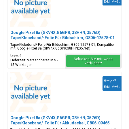
Exkl. MwSt.
Google Pixel 8a (GKV4X;G6GPR;G8HHN;G576D)
Tape/Klebeband/-Folie Für Bildschirm, G806-12578-01
Tape/Klebeband/-Folie Für Bildschirm, G806-12578-01, Kompatibel
mit: Google Pixel 8a (GKV4X;G6GPR;G8HHN;G576D)
Lager: 0
Schicken Sie mir wenn
Lieferzeit: Versandbereit in 5 -
verfügbar!
15 Werktagen
€--,--
*
Exkl. MwSt.
Google Pixel 8a (GKV4X;G6GPR;G8HHN;G576D)
Tape/Klebeband/-Folie Für Akkudeckel, G806-09465-
01