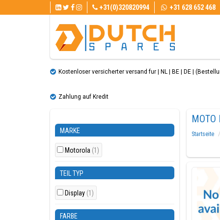
+31(0)320820994
+31 628 652 468
Kostenloser versicherter versand fur | NL | BE | DE | (Bestellun
Zahlung auf Kredit
MOTO 
MARKE
Startseite
Motorola
(1)
TEIL TYP
Display
(1)
FARBE