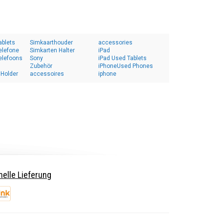
ablets
Simkaarthouder
accessories
elefone
Simkarten Halter
iPad
elefoons
Sony
iPad Used Tablets
Zubehör
iPhoneUsed Phones
 Holder
accessoires
iphone
elle Lieferung