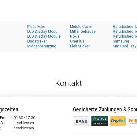
Klebe Folie
Middle Cover
Refurbished T
LCD Display Modul
Mittel Gehäuse
Refurbished T
LCD Display Module
Nokia
Refurbished T
Luidspreker
OnePlus
Samsung
Middenbehuizing
Plak Sticker
Sim Card Tray
Kontakt
gszeiten
Gesicherte Zahlungen
&
Schn
Fre.
09:30 - 17:30
 Son.
geschlossen
:
geschlossen