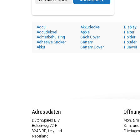
PRIVACY POLICY
ABONNIEREN
Accu
Akkudeckel
Display
Accudeksel
Apple
Halter
Achterbehuizing
Back Cover
Holder
Adhesive Sticker
Battery
Houder
Akku
Battery Cover
Huawei
Adressdaten
Öffnun
DutchSpares B.V.
Mon. t/m 
Bolderweg 72 F
Sam. und
8243 RD, Lelystad
Feiertagen
Nederland