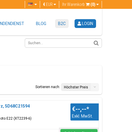
€
EUR
Ihr Warenkorb
(0)
NDENDIENST
BLOG
B2C
LOGIN
Sortieren nach:
Höchster Preis
rz, 5D68C21594
€--,--
*
Exkl. MwSt.
Moto E22 (XT2239-6)