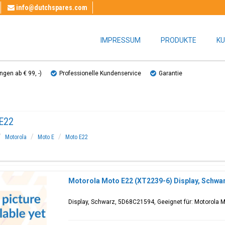
info@dutchspares.com
IMPRESSUM
PRODUKTE
KU
gen ab € 99, ​​-)
Professionelle Kundenservice
Garantie
E22
Motorola
Moto E
Moto E22
Motorola Moto E22 (XT2239-6) Display, Schwa
Display, Schwarz, 5D68C21594, Geeignet für: Motorola 