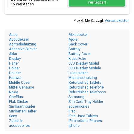
verfügbar!
15 Werktagen
* exkl. MwSt. zzgl.
Versandkosten
Accu
Akkudeckel
Accudeksel
Apple
Achterbehuizing
Back Cover
Adhesive Sticker
Battery
Akku
Battery Cover
Display
Klebe Folie
Halter
LCD Display Modul
Holder
LCD Display Module
Houder
Luidspreker
Huawei
Middenbehuizing
Middle Cover
Refurbished Tablets
Mittel Gehäuse
Refurbished Telefone
Nokia
Refurbished Telefoons
OnePlus
Samsung
Plak Sticker
Sim Card Tray Holder
Simkaarthouder
accessories
Simkarten Halter
iPad
Sony
iPad Used Tablets
Zubehör
iPhoneUsed Phones
accessoires
iphone