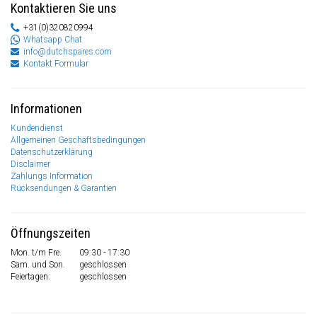
Kontaktieren Sie uns
+31(0)320820994
Whatsapp Chat
info@dutchspares.com
Kontakt Formular
Informationen
Kundendienst
Allgemeinen Geschäftsbedingungen
Datenschutzerklärung
Disclaimer
Zahlungs Information
Rücksendungen & Garantien
Öffnungszeiten
Mon. t/m Fre.
09:30 - 17:30
Sam. und Son.
geschlossen
Feiertagen:
geschlossen