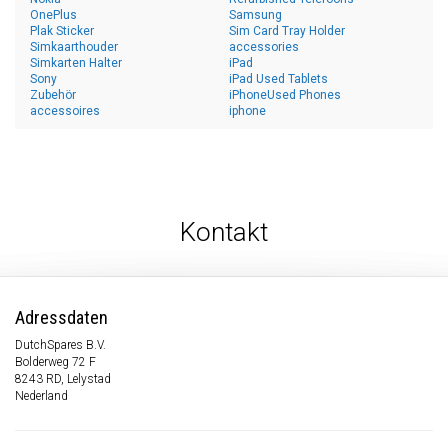
OnePlus
Samsung
Plak Sticker
Sim Card Tray Holder
Simkaarthouder
accessories
Simkarten Halter
iPad
Sony
iPad Used Tablets
Zubehör
iPhoneUsed Phones
accessoires
iphone
Kontakt
Adressdaten
DutchSpares B.V.
Bolderweg 72 F
8243 RD, Lelystad
Nederland