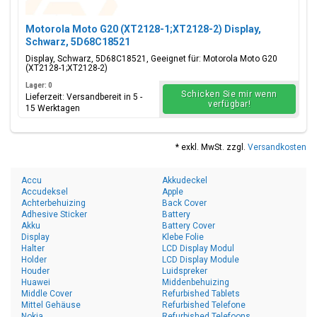
Motorola Moto G20 (XT2128-1;XT2128-2) Display,
Schwarz, 5D68C18521
Display, Schwarz, 5D68C18521, Geeignet für: Motorola Moto G20
(XT2128-1;XT2128-2)
Lager: 0
Schicken Sie mir wenn
Lieferzeit: Versandbereit in 5 -
verfügbar!
15 Werktagen
* exkl. MwSt. zzgl.
Versandkosten
Accu
Akkudeckel
Accudeksel
Apple
Achterbehuizing
Back Cover
Adhesive Sticker
Battery
Akku
Battery Cover
Display
Klebe Folie
Halter
LCD Display Modul
Holder
LCD Display Module
Houder
Luidspreker
Huawei
Middenbehuizing
Middle Cover
Refurbished Tablets
Mittel Gehäuse
Refurbished Telefone
Nokia
Refurbished Telefoons