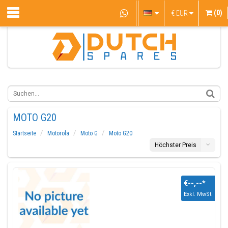
(0)
€
EUR
MOTO G20
Startseite
Motorola
Moto G
Moto G20
Höchster Preis
€--,--
*
Exkl. MwSt.