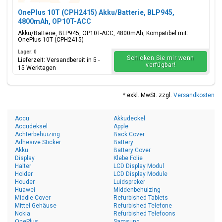
OnePlus 10T (CPH2415) Akku/Batterie, BLP945,
4800mAh, OP10T-ACC
Akku/Batterie, BLP945, OP10T-ACC, 4800mAh, Kompatibel mit:
OnePlus 10T (CPH2415)
Lager: 0
Schicken Sie mir wenn
Lieferzeit: Versandbereit in 5 -
verfügbar!
15 Werktagen
* exkl. MwSt. zzgl.
Versandkosten
Accu
Akkudeckel
Accudeksel
Apple
Achterbehuizing
Back Cover
Adhesive Sticker
Battery
Akku
Battery Cover
Display
Klebe Folie
Halter
LCD Display Modul
Holder
LCD Display Module
Houder
Luidspreker
Huawei
Middenbehuizing
Middle Cover
Refurbished Tablets
Mittel Gehäuse
Refurbished Telefone
Nokia
Refurbished Telefoons
OnePlus
Samsung