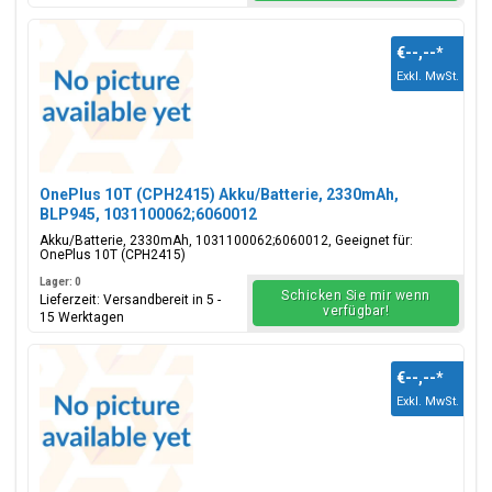
€--,--
*
Exkl. MwSt.
OnePlus 10T (CPH2415) Akku/Batterie, 2330mAh,
BLP945, 1031100062;6060012
Akku/Batterie, 2330mAh, 1031100062;6060012, Geeignet für:
OnePlus 10T (CPH2415)
Lager: 0
Schicken Sie mir wenn
Lieferzeit: Versandbereit in 5 -
verfügbar!
15 Werktagen
€--,--
*
Exkl. MwSt.