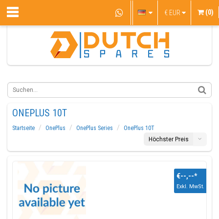
(0)
€
EUR
ONEPLUS 10T
Startseite
OnePlus
OnePlus Series
OnePlus 10T
Höchster Preis
€--,--
*
Exkl. MwSt.