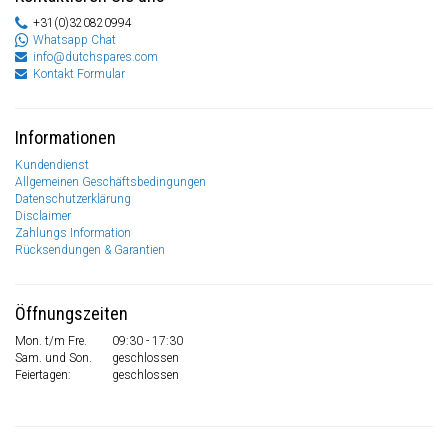
+31(0)320820994
Whatsapp Chat
info@dutchspares.com
Kontakt Formular
Informationen
Kundendienst
Allgemeinen Geschäftsbedingungen
Datenschutzerklärung
Disclaimer
Zahlungs Information
Rücksendungen & Garantien
Öffnungszeiten
Mon. t/m Fre.
09:30 - 17:30
Sam. und Son.
geschlossen
Feiertagen:
geschlossen