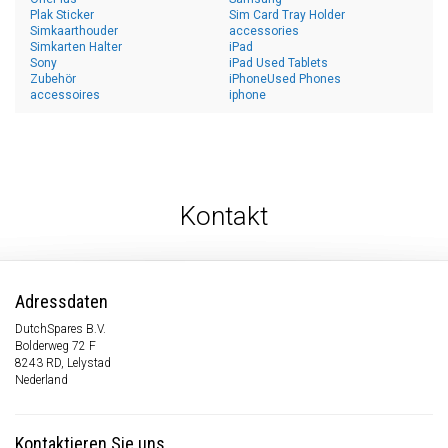
Plak Sticker
Sim Card Tray Holder
Simkaarthouder
accessories
Simkarten Halter
iPad
Sony
iPad Used Tablets
Zubehör
iPhoneUsed Phones
accessoires
iphone
Kontakt
Adressdaten
DutchSpares B.V.
Bolderweg 72 F
8243 RD, Lelystad
Nederland
Kontaktieren Sie uns