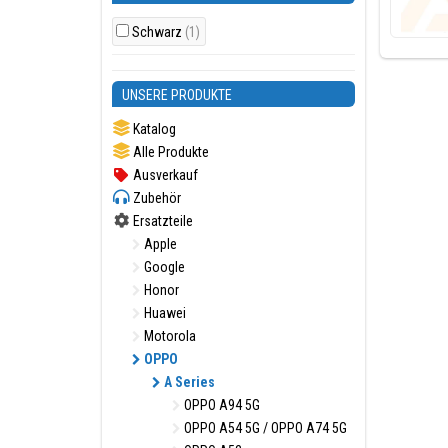
Schwarz
(1)
UNSERE PRODUKTE
Katalog
Alle Produkte
Ausverkauf
Zubehör
Ersatzteile
Apple
Google
Honor
Huawei
Motorola
OPPO
A Series
OPPO A94 5G
OPPO A54 5G / OPPO A74 5G