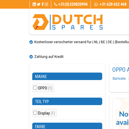
+31(0)320820994
+31 628 652 468
Kostenloser versicherter versand fur | NL | BE | DE | (Bestellun
Zahlung auf Kredit
OPPO 
MARKE
Startseite
OPPO
(1)
TEIL TYP
Display
(1)
FARBE