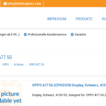
info@dutchspares.com
IMPRESSUM
PRODUKTE
KU
gen ab € 99, ​​-)
Professionelle Kundenservice
Garantie
A77 5G
OPPO
A Series
OPPO A77 5G
OPPO A77 5G (CPH2339) Display, Schwarz, 41
Display, Schwarz, 4130192, Geeignet für: OPPO A77 5G 