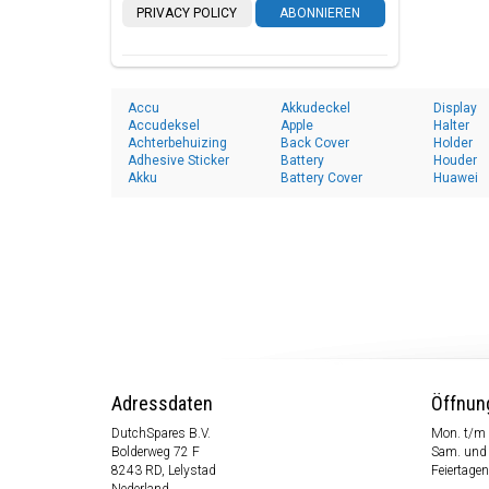
PRIVACY POLICY
ABONNIEREN
Accu
Akkudeckel
Display
Accudeksel
Apple
Halter
Achterbehuizing
Back Cover
Holder
Adhesive Sticker
Battery
Houder
Akku
Battery Cover
Huawei
Adressdaten
Öffnun
DutchSpares B.V.
Mon. t/m 
Bolderweg 72 F
Sam. und
8243 RD, Lelystad
Feiertagen