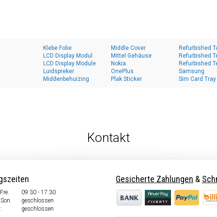
Klebe Folie
Middle Cover
Refurbished T
LCD Display Modul
Mittel Gehäuse
Refurbished T
LCD Display Module
Nokia
Refurbished T
Luidspreker
OnePlus
Samsung
Middenbehuizing
Plak Sticker
Sim Card Tray
Kontakt
gszeiten
Gesicherte Zahlungen
&
Schn
Fre.
09:30 - 17:30
 Son.
geschlossen
:
geschlossen