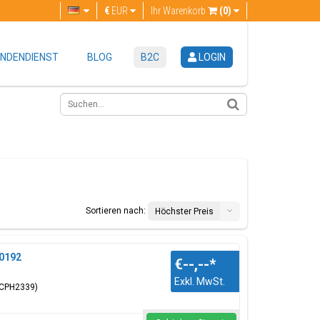
€
EUR
Ihr Warenkorb
(0)
NDENDIENST
BLOG
B2C
LOGIN
Sortieren nach:
Höchster Preis
30192
€--,--
*
Exkl. MwSt.
(CPH2339)