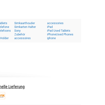
ablets
Simkaarthouder
accessories
elefone
Simkarten Halter
iPad
elefoons
Sony
iPad Used Tablets
Zubehör
iPhoneUsed Phones
 Holder
accessoires
iphone
elle Lieferung