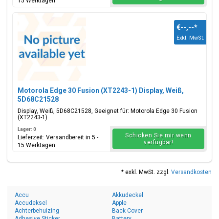
15 Werktagen
€--,--
*
Exkl. MwSt.
Motorola Edge 30 Fusion (XT2243-1) Display, Weiß,
5D68C21528
Display, Weiß, 5D68C21528, Geeignet für: Motorola Edge 30 Fusion
(XT2243-1)
Lager: 0
Schicken Sie mir wenn
Lieferzeit: Versandbereit in 5 -
verfügbar!
15 Werktagen
* exkl. MwSt. zzgl.
Versandkosten
Accu
Akkudeckel
Accudeksel
Apple
Achterbehuizing
Back Cover
Adhesive Sticker
Battery