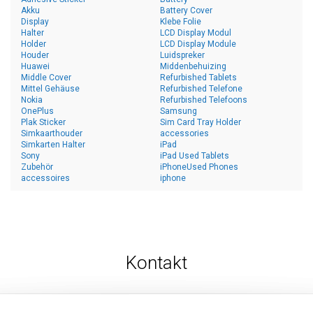
Akku
Battery Cover
Display
Klebe Folie
Halter
LCD Display Modul
Holder
LCD Display Module
Houder
Luidspreker
Huawei
Middenbehuizing
Middle Cover
Refurbished Tablets
Mittel Gehäuse
Refurbished Telefone
Nokia
Refurbished Telefoons
OnePlus
Samsung
Plak Sticker
Sim Card Tray Holder
Simkaarthouder
accessories
Simkarten Halter
iPad
Sony
iPad Used Tablets
Zubehör
iPhoneUsed Phones
accessoires
iphone
Kontakt