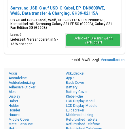
Samsung USB-C auf USB-C Kabel, EP-DN980BWE,
Weiß, Data transfer & Charging, GH39-02115A
USB-C auf USB-C Kabel, Weiß, GH39-02115A, EP-DN980BWE,
Kompatibel mit: Samsung Galaxy S21 FE 5G (G990B), Galaxy S21
Fan Edition 5G (G990B)
Lager: 0
Schicken Sie mir wenn
Lieferzeit: Versandbereit in 5 -
verfügbar!
15 Werktagen
* exkl. MwSt. zzgl.
Versandkosten
Accu
Akkudeckel
Accudeksel
Apple
Achterbehuizing
Back Cover
Adhesive Sticker
Battery
Akku
Battery Cover
Display
Klebe Folie
Halter
LCD Display Modul
Holder
LCD Display Module
Houder
Luidspreker
Huawei
Middenbehuizing
Middle Cover
Refurbished Tablets
Mittel Gehäuse
Refurbished Telefone
Nokia
Refurbished Telefoons