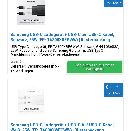
Exkl. MwSt.
Die beliebtesten Teile für Samsung Galaxy A11 gehören
lcd-
Display
, Batterieabdeckung, Akku, Ladeanschluss USB-C-
Anschluss, SIM-Kartenhalter und Klebeband Aufkleber. Sie
suchen ein anderes
Galaxy A
Modell? Alle verfügbaren
Samsung Galaxy A Modelle
anzeigen.
Samsung USB-C Ladegerät + USB-C auf USB-C Kabel,
Schwarz, 25W (EP-TA800XBEGWW) | Blisterpackung
USB Type-C Ladegerät, EP-TA800XBEGWW, Schwarz, GH44-03053A,
25W, Passend für diverse Samsung Geräte mit USB Typ-C
Anschluss / Port. Power-Delivery-Ladegerät.
Lager: 0
Schicken Sie mir wenn
Lieferzeit: Versandbereit in 5 -
verfügbar!
15 Werktagen
€--,--
*
Exkl. MwSt.
Samsung USB-C Ladegerät + USB-C Auf USB-C Kabel,
Weiß, 25W (EP-TA800XWEGWW) | Blisterpackung