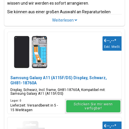
wissen und wir werden es sofort arrangieren.
Sie können aus einer großen Auswahl an Reparaturteilen
wählen. Dies sind Teile und Zubehör wie z.B.
Bildschirme
,
Ladeanschlüsse, Strom- und Volumenflexkabel.
Suchen Sie nach einem anderen Modell der Galaxy A-Serie?
Wir haben auch
Samsung Galaxy A12 Ersatzteile
in unserem
€--,--
*
umfangreichen Sortiment.
Exkl. MwSt.
Model(le)
Samsung Galaxy A11
Modellcode(s)
Samsung Galaxy A11 (A115F/DS) Display, Schwarz,
SM-A115F/DS, SM-A115F, SM-A115M, SM-A115M/DS,
GH81-18760A
SM-A115U, SM-A115A, SM-A115AZ, SM-A115U1, SM-
Display, Schwarz, Incl. frame, GH81-18760A, Kompatibel mit:
A115W, SM-A115AP, SM-S115DL
Samsung Galaxy A11 (A115F/DS)
Lager: 0
Farbe(n)
Schicken Sie mir wenn
Lieferzeit: Versandbereit in 5 -
verfügbar!
Black, White, Blue, Red
15 Werktagen
€--,--
*