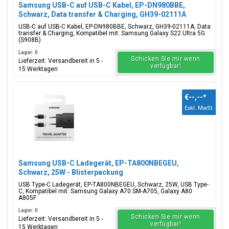
Samsung USB-C auf USB-C Kabel, EP-DN980BBE,
Schwarz, Data transfer & Charging, GH39-02111A
USB-C auf USB-C Kabel, EP-DN980BBE, Schwarz, GH39-02111A, Data
transfer & Charging, Kompatibel mit: Samsung Galaxy S22 Ultra 5G
(S908B)
Lager: 0
Schicken Sie mir wenn
Lieferzeit: Versandbereit in 5 -
verfügbar!
15 Werktagen
€--,--
*
Exkl. MwSt.
Samsung USB-C Ladegerät, EP-TA800NBEGEU,
Schwarz, 25W - Blisterpackung
USB Type-C Ladegerät, EP-TA800NBEGEU, Schwarz, 25W, USB Type-
C, Kompatibel mit: Samsung Galaxy A70 SM-A705, Galaxy A80
A805F
Lager: 0
Schicken Sie mir wenn
Lieferzeit: Versandbereit in 5 -
verfügbar!
15 Werktagen