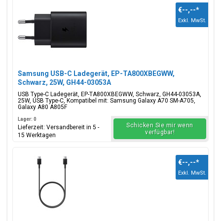
€--,--
*
Exkl. MwSt.
Samsung USB-C Ladegerät, EP-TA800XBEGWW,
Schwarz, 25W, GH44-03053A
USB Type-C Ladegerät, EP-TA800XBEGWW, Schwarz, GH44-03053A,
25W, USB Type-C, Kompatibel mit: Samsung Galaxy A70 SM-A705,
Galaxy A80 A805F
Lager: 0
Schicken Sie mir wenn
Lieferzeit: Versandbereit in 5 -
verfügbar!
15 Werktagen
€--,--
*
Exkl. MwSt.