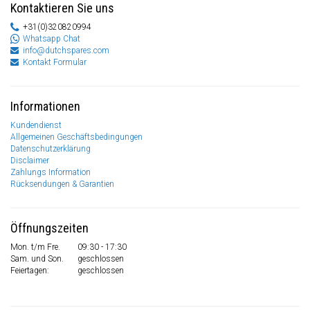
Kontaktieren Sie uns
+31(0)320820994
Whatsapp Chat
info@dutchspares.com
Kontakt Formular
Informationen
Kundendienst
Allgemeinen Geschäftsbedingungen
Datenschutzerklärung
Disclaimer
Zahlungs Information
Rücksendungen & Garantien
Öffnungszeiten
Mon. t/m Fre.
09:30 - 17:30
Sam. und Son.
geschlossen
Feiertagen:
geschlossen