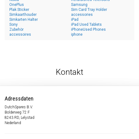
OnePlus
Samsung
Plak Sticker
Sim Card Tray Holder
Simkaarthouder
accessories
Simkarten Halter
iPad
Sony
iPad Used Tablets
Zubehör
iPhoneUsed Phones
accessoires
iphone
Kontakt
Adressdaten
DutchSpares B.V.
Bolderweg 72 F
8243 RD, Lelystad
Nederland