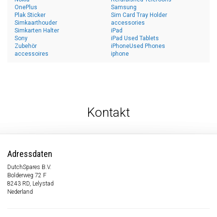
OnePlus
Samsung
Plak Sticker
Sim Card Tray Holder
Simkaarthouder
accessories
Simkarten Halter
iPad
Sony
iPad Used Tablets
Zubehör
iPhoneUsed Phones
accessoires
iphone
Kontakt
Adressdaten
DutchSpares B.V.
Bolderweg 72 F
8243 RD, Lelystad
Nederland