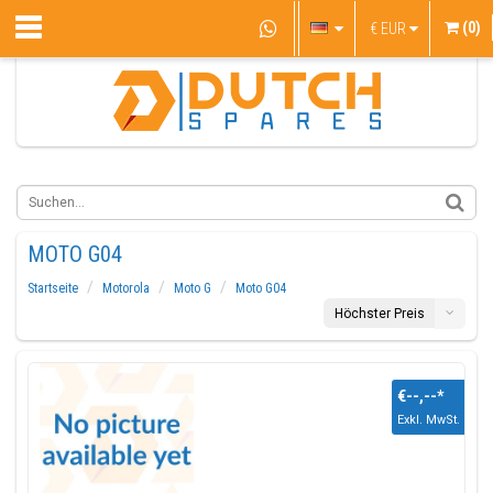
(0)
€
EUR
MOTO G04
Startseite
Motorola
Moto G
Moto G04
Höchster Preis
€--,--
*
Exkl. MwSt.