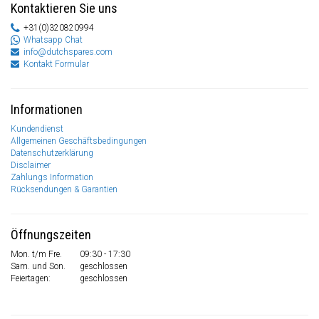
Kontaktieren Sie uns
+31(0)320820994
Whatsapp Chat
info@dutchspares.com
Kontakt Formular
Informationen
Kundendienst
Allgemeinen Geschäftsbedingungen
Datenschutzerklärung
Disclaimer
Zahlungs Information
Rücksendungen & Garantien
Öffnungszeiten
Mon. t/m Fre.
09:30 - 17:30
Sam. und Son.
geschlossen
Feiertagen:
geschlossen