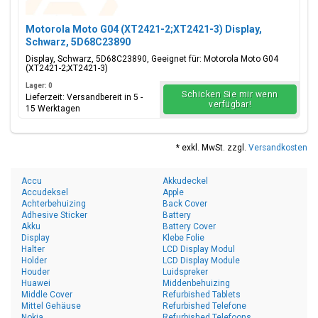
Motorola Moto G04 (XT2421-2;XT2421-3) Display,
Schwarz, 5D68C23890
Display, Schwarz, 5D68C23890, Geeignet für: Motorola Moto G04
(XT2421-2;XT2421-3)
Lager: 0
Schicken Sie mir wenn
Lieferzeit: Versandbereit in 5 -
verfügbar!
15 Werktagen
* exkl. MwSt. zzgl.
Versandkosten
Accu
Akkudeckel
Accudeksel
Apple
Achterbehuizing
Back Cover
Adhesive Sticker
Battery
Akku
Battery Cover
Display
Klebe Folie
Halter
LCD Display Modul
Holder
LCD Display Module
Houder
Luidspreker
Huawei
Middenbehuizing
Middle Cover
Refurbished Tablets
Mittel Gehäuse
Refurbished Telefone
Nokia
Refurbished Telefoons