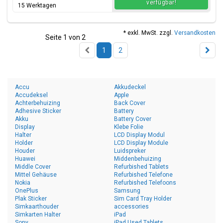
verfügbar!
15 Werktagen
* exkl. MwSt. zzgl.
Versandkosten
Seite 1 von 2
1
2
Accu
Akkudeckel
Accudeksel
Apple
Achterbehuizing
Back Cover
Adhesive Sticker
Battery
Akku
Battery Cover
Display
Klebe Folie
Halter
LCD Display Modul
Holder
LCD Display Module
Houder
Luidspreker
Huawei
Middenbehuizing
Middle Cover
Refurbished Tablets
Mittel Gehäuse
Refurbished Telefone
Nokia
Refurbished Telefoons
OnePlus
Samsung
Plak Sticker
Sim Card Tray Holder
Simkaarthouder
accessories
Simkarten Halter
iPad
Sony
iPad Used Tablets