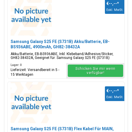
€--,--
*
Exkl. MwSt.
Samsung Galaxy S25 FE (S731B) Akku/Batterie, EB-
BS936ABE, 4900mAh, GH82-38432A
Akku/Batterie, EB-BS936ABE, Inkl. Klebeband/Adhesive/Sticker,
GH82-38432A, Geeignet für: Samsung Galaxy S25 FE (S731B)
Lager: 0
Schicken Sie mir wenn
Lieferzeit: Versandbereit in 5 -
verfügbar!
15 Werktagen
€--,--
*
Exkl. MwSt.
Samsung Galaxy S25 FE (S731B) Flex Kabel Für MAIN,