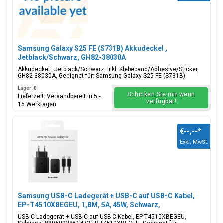
Samsung Galaxy S25 FE (S731B) Akkudeckel ,
Jetblack/Schwarz, GH82-38030A
Akkudeckel , Jetblack/Schwarz, Inkl. Klebeband/Adhesive/Sticker,
GH82-38030A, Geeignet für: Samsung Galaxy S25 FE (S731B)
Lager: 0
Schicken Sie mir wenn
Lieferzeit: Versandbereit in 5 -
verfügbar!
15 Werktagen
€--,--
*
Exkl. MwSt.
Samsung USB-C Ladegerät + USB-C auf USB-C Kabel,
EP-T4510XBEGEU, 1,8M, 5A, 45W, Schwarz,
Blisterverpackung, 8806092861473;EP-T4510XBEGEU
USB-C Ladegerät + USB-C auf USB-C Kabel, EP-T4510XBEGEU,