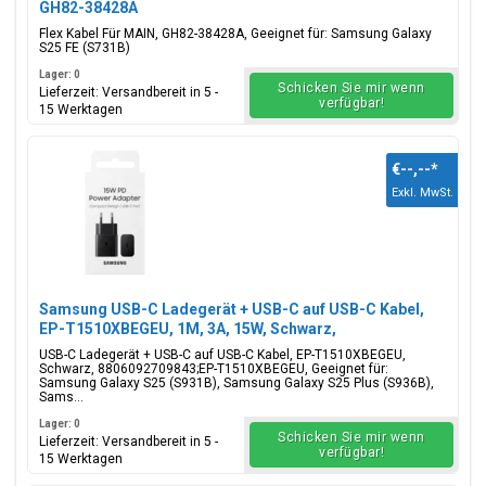
GH82-38428A
Flex Kabel Für MAIN, GH82-38428A, Geeignet für: Samsung Galaxy
S25 FE (S731B)
Lager: 0
Schicken Sie mir wenn
Lieferzeit: Versandbereit in 5 -
verfügbar!
15 Werktagen
€--,--
*
Exkl. MwSt.
Samsung USB-C Ladegerät + USB-C auf USB-C Kabel,
EP-T1510XBEGEU, 1M, 3A, 15W, Schwarz,
Blisterverpackung, 8806092709843;EP-T1510XBEGEU
USB-C Ladegerät + USB-C auf USB-C Kabel, EP-T1510XBEGEU,
Schwarz, 8806092709843;EP-T1510XBEGEU, Geeignet für:
Samsung Galaxy S25 (S931B), Samsung Galaxy S25 Plus (S936B),
Sams...
Lager: 0
Schicken Sie mir wenn
Lieferzeit: Versandbereit in 5 -
verfügbar!
15 Werktagen