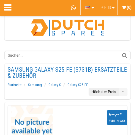
(0)
€
EUR
SAMSUNG GALAXY S25 FE (S731B) ERSATZTEILE
& ZUBEHÖR
Startseite
Samsung
Galaxy S
Galaxy S25 FE
Höchster Preis
€--,--
*
Exkl. MwSt.