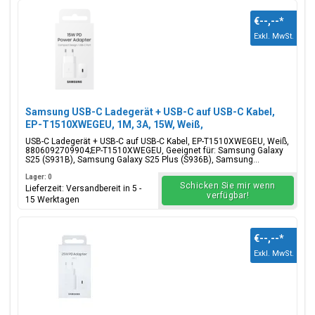
€--,--
*
Exkl. MwSt.
Samsung USB-C Ladegerät + USB-C auf USB-C Kabel,
EP-T1510XWEGEU, 1M, 3A, 15W, Weiß,
Blisterverpackung, 8806092709904;EP-T1510XWEGEU
USB-C Ladegerät + USB-C auf USB-C Kabel, EP-T1510XWEGEU, Weiß,
8806092709904;EP-T1510XWEGEU, Geeignet für: Samsung Galaxy
S25 (S931B), Samsung Galaxy S25 Plus (S936B), Samsung...
Lager: 0
Schicken Sie mir wenn
Lieferzeit: Versandbereit in 5 -
verfügbar!
15 Werktagen
€--,--
*
Exkl. MwSt.