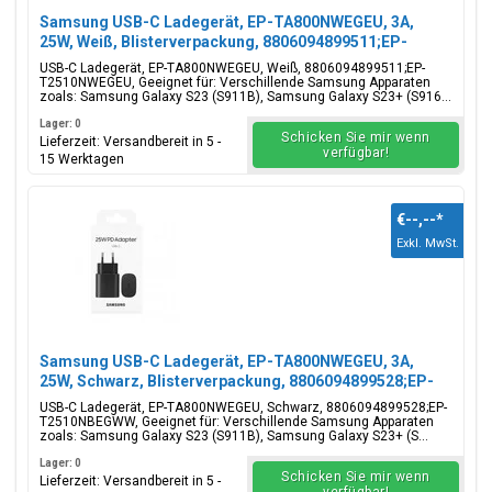
Samsung USB-C Ladegerät, EP-TA800NWEGEU, 3A,
25W, Weiß, Blisterverpackung, 8806094899511;EP-
T2510NWEGEU
USB-C Ladegerät, EP-TA800NWEGEU, Weiß, 8806094899511;EP-
T2510NWEGEU, Geeignet für: Verschillende Samsung Apparaten
zoals: Samsung Galaxy S23 (S911B), Samsung Galaxy S23+ (S916...
Lager: 0
Schicken Sie mir wenn
Lieferzeit: Versandbereit in 5 -
verfügbar!
15 Werktagen
€--,--
*
Exkl. MwSt.
Samsung USB-C Ladegerät, EP-TA800NWEGEU, 3A,
25W, Schwarz, Blisterverpackung, 8806094899528;EP-
T2510NBEGWW
USB-C Ladegerät, EP-TA800NWEGEU, Schwarz, 8806094899528;EP-
T2510NBEGWW, Geeignet für: Verschillende Samsung Apparaten
zoals: Samsung Galaxy S23 (S911B), Samsung Galaxy S23+ (S...
Lager: 0
Schicken Sie mir wenn
Lieferzeit: Versandbereit in 5 -