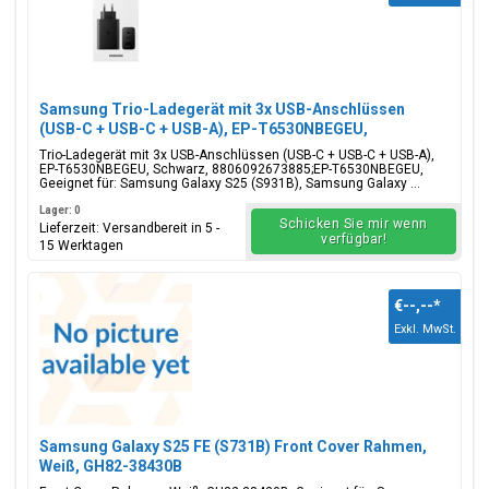
Samsung Trio-Ladegerät mit 3x USB-Anschlüssen
(USB-C + USB-C + USB-A), EP-T6530NBEGEU,
65W/25W/15W, Schwarz, Blisterverpackung,
Trio-Ladegerät mit 3x USB-Anschlüssen (USB-C + USB-C + USB-A),
8806092673885;EP-T6530NBEGEU
EP-T6530NBEGEU, Schwarz, 8806092673885;EP-T6530NBEGEU,
Geeignet für: Samsung Galaxy S25 (S931B), Samsung Galaxy ...
Lager: 0
Schicken Sie mir wenn
Lieferzeit: Versandbereit in 5 -
verfügbar!
15 Werktagen
€--,--
*
Exkl. MwSt.
Samsung Galaxy S25 FE (S731B) Front Cover Rahmen,
Weiß, GH82-38430B