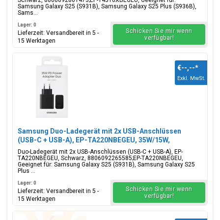
Schwarz, 8806092861473;EP-T4510XBEGEU, Geeignet für:
Samsung Galaxy S25 (S931B), Samsung Galaxy S25 Plus (S936B),
Sams...
Lager: 0
Schicken Sie mir wenn
Lieferzeit: Versandbereit in 5 -
verfügbar!
15 Werktagen
€--,--
*
Exkl. MwSt.
Samsung Duo-Ladegerät mit 2x USB-Anschlüssen
(USB-C + USB-A), EP-TA220NBEGEU, 35W/15W,
Schwarz, Blisterverpackung, 8806092265585;EP-
Duo-Ladegerät mit 2x USB-Anschlüssen (USB-C + USB-A), EP-
TA220NBEGEU
TA220NBEGEU, Schwarz, 8806092265585;EP-TA220NBEGEU,
Geeignet für: Samsung Galaxy S25 (S931B), Samsung Galaxy S25
Plus ...
Lager: 0
Schicken Sie mir wenn
Lieferzeit: Versandbereit in 5 -
verfügbar!
15 Werktagen