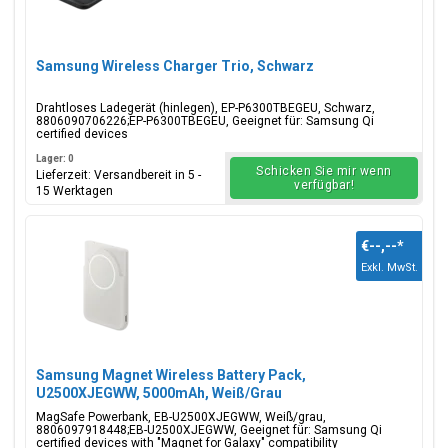
Samsung Wireless Charger Trio, Schwarz
Drahtloses Ladegerät (hinlegen), EP-P6300TBEGEU, Schwarz,
8806090706226;EP-P6300TBEGEU, Geeignet für: Samsung Qi
certified devices
Lager: 0
Schicken Sie mir wenn
Lieferzeit: Versandbereit in 5 -
verfügbar!
15 Werktagen
€--,--
*
Exkl. MwSt.
Samsung Magnet Wireless Battery Pack,
U2500XJEGWW, 5000mAh, Weiß/Grau
MagSafe Powerbank, EB-U2500XJEGWW, Weiß/grau,
8806097918448;EB-U2500XJEGWW, Geeignet für: Samsung Qi
certified devices with "Magnet for Galaxy" compatibility