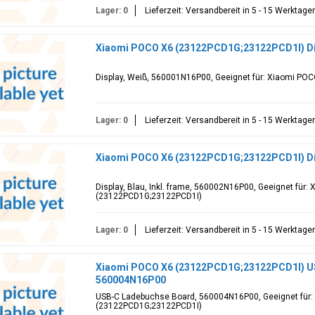
Lager: 0
Lieferzeit: Versandbereit in 5 - 15 Werktage
Xiaomi POCO X6 (23122PCD1G;23122PCD1I) Di
Display, Weiß, 560001N16P00, Geeignet für: Xiaomi P
Lager: 0
Lieferzeit: Versandbereit in 5 - 15 Werktage
Xiaomi POCO X6 (23122PCD1G;23122PCD1I) Di
Display, Blau, Inkl. frame, 560002N16P00, Geeignet für
(23122PCD1G;23122PCD1I)
Lager: 0
Lieferzeit: Versandbereit in 5 - 15 Werktage
Xiaomi POCO X6 (23122PCD1G;23122PCD1I) U
560004N16P00
USB-C Ladebuchse Board, 560004N16P00, Geeignet für
(23122PCD1G;23122PCD1I)