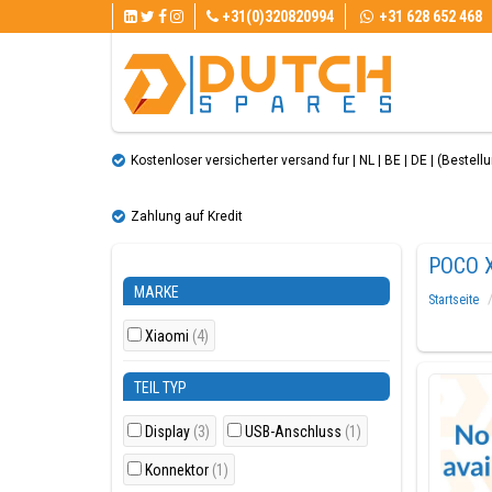
+31(0)320820994
+31 628 652 468
Kostenloser versicherter versand fur | NL | BE | DE | (Bestellun
Zahlung auf Kredit
POCO 
MARKE
Startseite
Xiaomi
(4)
TEIL TYP
Display
(3)
USB-Anschluss
(1)
Konnektor
(1)