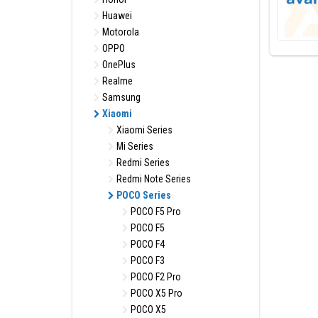
Huawei
Motorola
OPPO
OnePlus
Realme
Samsung
Xiaomi
Xiaomi Series
Mi Series
Redmi Series
Redmi Note Series
POCO Series
POCO F5 Pro
POCO F5
POCO F4
POCO F3
POCO F2 Pro
POCO X5 Pro
POCO X5