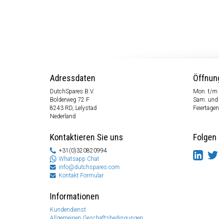
Adressdaten
Öffnun
DutchSpares B.V.
Mon. t/m 
Bolderweg 72 F
Sam. und
8243 RD, Lelystad
Feiertagen
Nederland
Kontaktieren Sie uns
Folgen 
+31(0)320820994
Whatsapp Chat
info@dutchspares.com
Kontakt Formular
Informationen
Kundendienst
Allgemeinen Geschäftsbedingungen