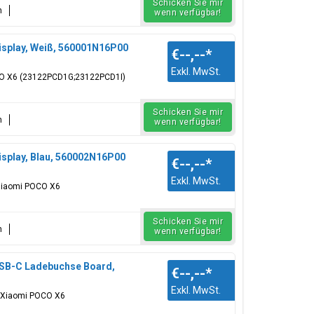
Schicken Sie mir
n
wenn verfügbar!
splay, Weiß, 560001N16P00
€--,--
*
Exkl. MwSt.
OCO X6 (23122PCD1G;23122PCD1I)
Schicken Sie mir
n
wenn verfügbar!
splay, Blau, 560002N16P00
€--,--
*
Exkl. MwSt.
: Xiaomi POCO X6
Schicken Sie mir
n
wenn verfügbar!
SB-C Ladebuchse Board,
€--,--
*
Exkl. MwSt.
: Xiaomi POCO X6