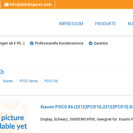
info@dutchspares.com
IMPRESSUM
PRODUKTE
KU
gen ab € 99, ​​-)
Professionelle Kundenservice
Garantie
X6
Xiaomi
POCO Series
POCO X6
Xiaomi POCO X6 (23122PCD1G;23122PCD1I) Di
Display, Schwarz, 560003N16P00, Geeignet für: Xiaom