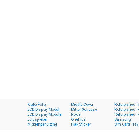
Klebe Folie
Middle Cover
Refurbished T
LCD Display Modul
Mittel Gehäuse
Refurbished T
LCD Display Module
Nokia
Refurbished T
Luidspreker
OnePlus
Samsung
Middenbehuizing
Plak Sticker
Sim Card Tray