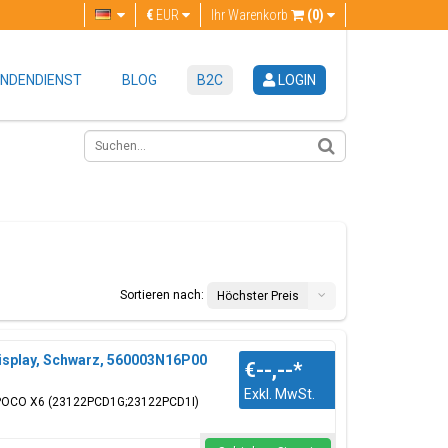
€
EUR
Ihr Warenkorb
(0)
NDENDIENST
BLOG
B2C
LOGIN
Sortieren nach:
Höchster Preis
splay, Schwarz, 560003N16P00
€--,--
*
Exkl. MwSt.
i POCO X6 (23122PCD1G;23122PCD1I)