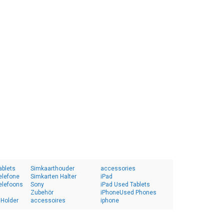
ablets
Simkaarthouder
accessories
elefone
Simkarten Halter
iPad
elefoons
Sony
iPad Used Tablets
Zubehör
iPhoneUsed Phones
 Holder
accessoires
iphone